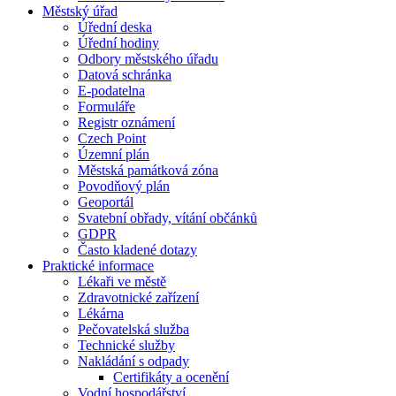
Městský úřad
Úřední deska
Úřední hodiny
Odbory městského úřadu
Datová schránka
E-podatelna
Formuláře
Registr oznámení
Czech Point
Územní plán
Městská památková zóna
Povodňový plán
Geoportál
Svatební obřady, vítání občánků
GDPR
Často kladené dotazy
Praktické informace
Lékaři ve městě
Zdravotnické zařízení
Lékárna
Pečovatelská služba
Technické služby
Nakládání s odpady
Certifikáty a ocenění
Vodní hospodářství