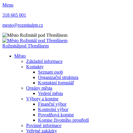
Menu
318 665 001
mesto@rozmitalptr.cz
Rožmitál
pod Třemšínem
Město
Základní informace
Kontakty
Seznam osob
Organizační struktura
Kontaktní formulář
Orgány města
Vedení města
Výbory a komise
Finanční výbor
Kontrolní výbor
Povodňová komise
Komise životního prostředí
Povinné informace
Veřejné zakázky