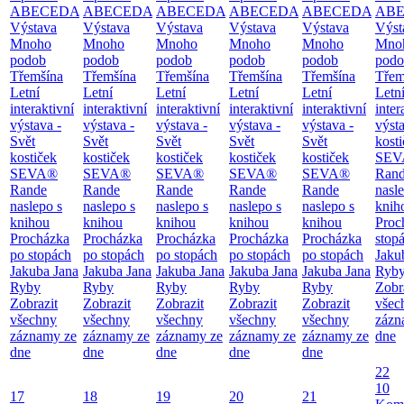
ABECEDA
ABECEDA
ABECEDA
ABECEDA
ABECEDA
AB
Výstava
Výstava
Výstava
Výstava
Výstava
Výst
Mnoho
Mnoho
Mnoho
Mnoho
Mnoho
Mno
podob
podob
podob
podob
podob
podo
Třemšína
Třemšína
Třemšína
Třemšína
Třemšína
Třem
Letní
Letní
Letní
Letní
Letní
Letn
interaktivní
interaktivní
interaktivní
interaktivní
interaktivní
inter
výstava -
výstava -
výstava -
výstava -
výstava -
výsta
Svět
Svět
Svět
Svět
Svět
kost
kostiček
kostiček
kostiček
kostiček
kostiček
SEV
SEVA®
SEVA®
SEVA®
SEVA®
SEVA®
Ran
Rande
Rande
Rande
Rande
Rande
nasl
naslepo s
naslepo s
naslepo s
naslepo s
naslepo s
knih
knihou
knihou
knihou
knihou
knihou
Proc
Procházka
Procházka
Procházka
Procházka
Procházka
stop
po stopách
po stopách
po stopách
po stopách
po stopách
Jaku
Jakuba Jana
Jakuba Jana
Jakuba Jana
Jakuba Jana
Jakuba Jana
Ryb
Ryby
Ryby
Ryby
Ryby
Ryby
Zobr
Zobrazit
Zobrazit
Zobrazit
Zobrazit
Zobrazit
všec
všechny
všechny
všechny
všechny
všechny
zázn
záznamy ze
záznamy ze
záznamy ze
záznamy ze
záznamy ze
dne
dne
dne
dne
dne
dne
22
10
17
18
19
20
21