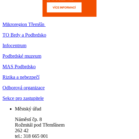
Mikroregion Třemšín
TO Brdy a Podbrdsko
Infocentrum
Podbrdské muzeum
MAS Podbrdsko
Rizika a nebezpečí
Odborová organizace
Sekce pro zastupitele
Městský úřad
Náměstí čp. 8
Rožmitál pod Třemšínem
262 42
tel.: 318 665 001