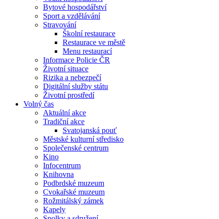
Bytové hospodářství
Sport a vzdělávání
Stravování
Školní restaurace
Restaurace ve městě
Menu restaurací
Informace Policie ČR
Životní situace
Rizika a nebezpečí
Digitální služby státu
Životní prostředí
Volný čas
Aktuální akce
Tradiční akce
Svatojanská pouť
Městské kulturní středisko
Společenské centrum
Kino
Infocentrum
Knihovna
Podbrdské muzeum
Cvokařské muzeum
Rožmitálský zámek
Kapely
Spolky a sdružení