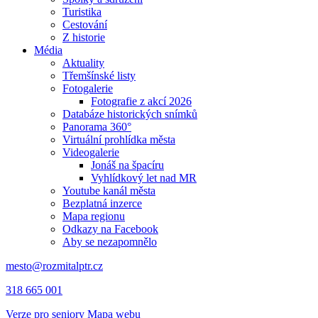
Turistika
Cestování
Z historie
Média
Aktuality
Třemšínské listy
Fotogalerie
Fotografie z akcí 2026
Databáze historických snímků
Panorama 360°
Virtuální prohlídka města
Videogalerie
Jonáš na špacíru
Vyhlídkový let nad MR
Youtube kanál města
Bezplatná inzerce
Mapa regionu
Odkazy na Facebook
Aby se nezapomnělo
mesto@rozmitalptr.cz
318 665 001
Verze pro seniory
Mapa webu