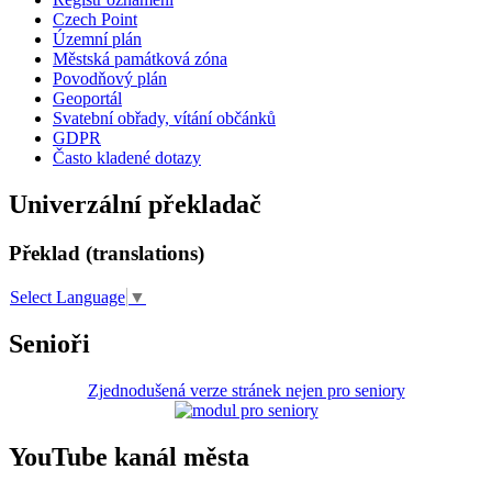
Czech Point
Územní plán
Městská památková zóna
Povodňový plán
Geoportál
Svatební obřady, vítání občánků
GDPR
Často kladené dotazy
Univerzální překladač
Překlad (translations)
Select Language
▼
Senioři
Zjednodušená verze stránek nejen pro seniory
YouTube kanál města