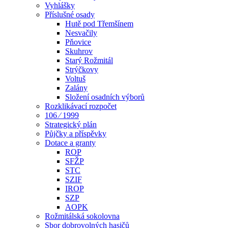
Vyhlášky
Příslušné osady
Hutě pod Třemšínem
Nesvačily
Pňovice
Skuhrov
Starý Rožmitál
Strýčkovy
Voltuš
Zalány
Složení osadních výborů
Rozklikávací rozpočet
106 ⁄ 1999
Strategický plán
Půjčky a příspěvky
Dotace a granty
ROP
SFŽP
STC
SZIF
IROP
SZP
AOPK
Rožmitálská sokolovna
Sbor dobrovolných hasičů