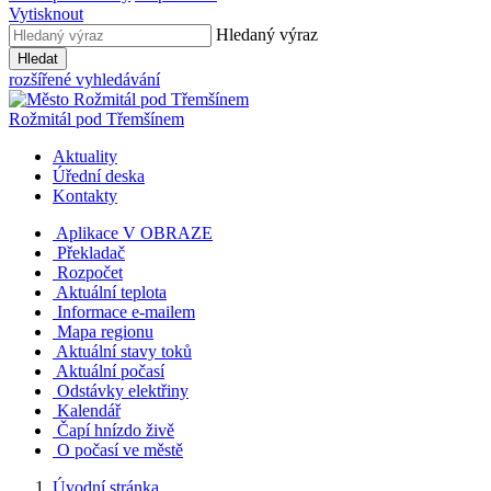
Vytisknout
Hledaný výraz
Hledat
rozšířené vyhledávání
Rožmitál
pod Třemšínem
Aktuality
Úřední deska
Kontakty
Aplikace V OBRAZE
Překladač
Rozpočet
Aktuální teplota
Informace e-mailem
Mapa regionu
Aktuální stavy toků
Aktuální počasí
Odstávky elektřiny
Kalendář
Čapí hnízdo živě
O počasí ve městě
Úvodní stránka