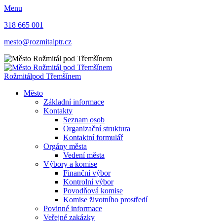
Menu
318 665 001
mesto@rozmitalptr.cz
Rožmitál
pod Třemšínem
Město
Základní informace
Kontakty
Seznam osob
Organizační struktura
Kontaktní formulář
Orgány města
Vedení města
Výbory a komise
Finanční výbor
Kontrolní výbor
Povodňová komise
Komise životního prostředí
Povinné informace
Veřejné zakázky