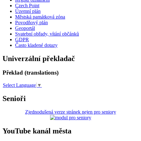
Czech Point
Územní plán
Městská památková zóna
Povodňový plán
Geoportál
Svatební obřady, vítání občánků
GDPR
Často kladené dotazy
Univerzální překladač
Překlad (translations)
Select Language
▼
Senioři
Zjednodušená verze stránek nejen pro seniory
YouTube kanál města