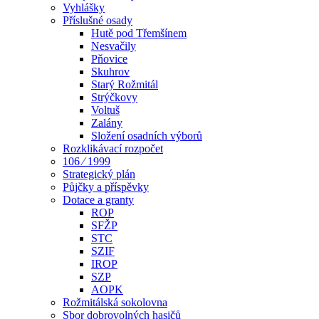
Vyhlášky
Příslušné osady
Hutě pod Třemšínem
Nesvačily
Pňovice
Skuhrov
Starý Rožmitál
Strýčkovy
Voltuš
Zalány
Složení osadních výborů
Rozklikávací rozpočet
106 ⁄ 1999
Strategický plán
Půjčky a příspěvky
Dotace a granty
ROP
SFŽP
STC
SZIF
IROP
SZP
AOPK
Rožmitálská sokolovna
Sbor dobrovolných hasičů