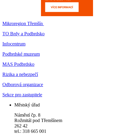
Mikroregion Třemšín
TO Brdy a Podbrdsko
Infocentrum
Podbrdské muzeum
MAS Podbrdsko
Rizika a nebezpečí
Odborová organizace
Sekce pro zastupitele
Městský úřad
Náměstí čp. 8
Rožmitál pod Třemšínem
262 42
tel.: 318 665 001