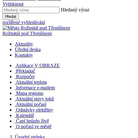
Vytisknout
Hledaný výraz
Hledat
rozšířené vyhledávání
Rožmitál
pod Třemšínem
Aktuality
Úřední deska
Kontakty
Aplikace V OBRAZE
Překladač
Rozpočet
Aktuální teplota
Informace e-mailem
Mapa regionu
Aktuální stavy toků
Aktuální počasí
Odstávky elektřiny
Kalendář
Čapí hnízdo živě
O počasí ve městě
Úvodní stránka