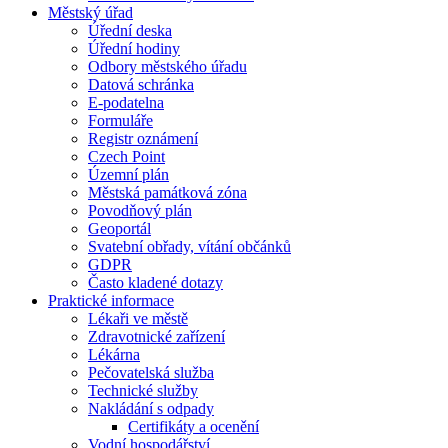
Městský úřad
Úřední deska
Úřední hodiny
Odbory městského úřadu
Datová schránka
E-podatelna
Formuláře
Registr oznámení
Czech Point
Územní plán
Městská památková zóna
Povodňový plán
Geoportál
Svatební obřady, vítání občánků
GDPR
Často kladené dotazy
Praktické informace
Lékaři ve městě
Zdravotnické zařízení
Lékárna
Pečovatelská služba
Technické služby
Nakládání s odpady
Certifikáty a ocenění
Vodní hospodářství