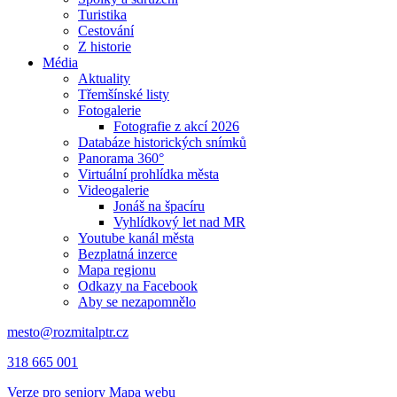
Turistika
Cestování
Z historie
Média
Aktuality
Třemšínské listy
Fotogalerie
Fotografie z akcí 2026
Databáze historických snímků
Panorama 360°
Virtuální prohlídka města
Videogalerie
Jonáš na špacíru
Vyhlídkový let nad MR
Youtube kanál města
Bezplatná inzerce
Mapa regionu
Odkazy na Facebook
Aby se nezapomnělo
mesto@rozmitalptr.cz
318 665 001
Verze pro seniory
Mapa webu