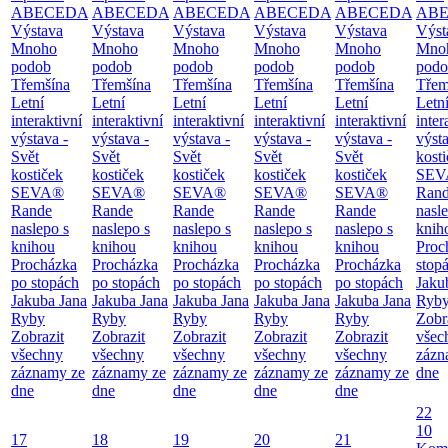
ABECEDA
ABECEDA
ABECEDA
ABECEDA
ABECEDA
AB
Výstava
Výstava
Výstava
Výstava
Výstava
Výst
Mnoho
Mnoho
Mnoho
Mnoho
Mnoho
Mno
podob
podob
podob
podob
podob
podo
Třemšína
Třemšína
Třemšína
Třemšína
Třemšína
Třem
Letní
Letní
Letní
Letní
Letní
Letn
interaktivní
interaktivní
interaktivní
interaktivní
interaktivní
inter
výstava -
výstava -
výstava -
výstava -
výstava -
výsta
Svět
Svět
Svět
Svět
Svět
kost
kostiček
kostiček
kostiček
kostiček
kostiček
SEV
SEVA®
SEVA®
SEVA®
SEVA®
SEVA®
Ran
Rande
Rande
Rande
Rande
Rande
nasl
naslepo s
naslepo s
naslepo s
naslepo s
naslepo s
knih
knihou
knihou
knihou
knihou
knihou
Proc
Procházka
Procházka
Procházka
Procházka
Procházka
stop
po stopách
po stopách
po stopách
po stopách
po stopách
Jaku
Jakuba Jana
Jakuba Jana
Jakuba Jana
Jakuba Jana
Jakuba Jana
Ryb
Ryby
Ryby
Ryby
Ryby
Ryby
Zobr
Zobrazit
Zobrazit
Zobrazit
Zobrazit
Zobrazit
všec
všechny
všechny
všechny
všechny
všechny
zázn
záznamy ze
záznamy ze
záznamy ze
záznamy ze
záznamy ze
dne
dne
dne
dne
dne
dne
22
10
17
18
19
20
21