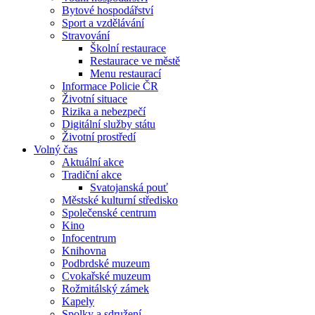
Bytové hospodářství
Sport a vzdělávání
Stravování
Školní restaurace
Restaurace ve městě
Menu restaurací
Informace Policie ČR
Životní situace
Rizika a nebezpečí
Digitální služby státu
Životní prostředí
Volný čas
Aktuální akce
Tradiční akce
Svatojanská pouť
Městské kulturní středisko
Společenské centrum
Kino
Infocentrum
Knihovna
Podbrdské muzeum
Cvokařské muzeum
Rožmitálský zámek
Kapely
Spolky a sdružení