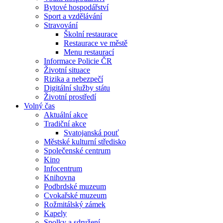
Bytové hospodářství
Sport a vzdělávání
Stravování
Školní restaurace
Restaurace ve městě
Menu restaurací
Informace Policie ČR
Životní situace
Rizika a nebezpečí
Digitální služby státu
Životní prostředí
Volný čas
Aktuální akce
Tradiční akce
Svatojanská pouť
Městské kulturní středisko
Společenské centrum
Kino
Infocentrum
Knihovna
Podbrdské muzeum
Cvokařské muzeum
Rožmitálský zámek
Kapely
Spolky a sdružení