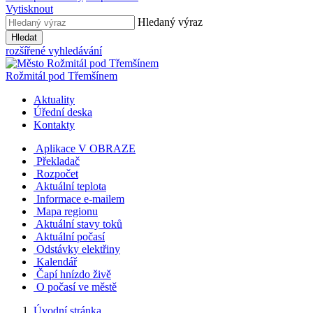
Vytisknout
Hledaný výraz
Hledat
rozšířené vyhledávání
Rožmitál
pod Třemšínem
Aktuality
Úřední deska
Kontakty
Aplikace V OBRAZE
Překladač
Rozpočet
Aktuální teplota
Informace e-mailem
Mapa regionu
Aktuální stavy toků
Aktuální počasí
Odstávky elektřiny
Kalendář
Čapí hnízdo živě
O počasí ve městě
Úvodní stránka