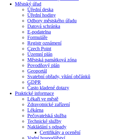
Městský úřad
Úřední deska
Úřední hodiny
Odbory městského úřadu
Datová schránka
E-podatelna
Formuláře
Registr oznámení
Czech Point
Územní plán
Městská památková zóna
Povodňový plán
Geoportál
Svatební obřady, vítání občánků
GDPR
Často kladené dotazy
Praktické informace
Lékaři ve městě
Zdravotnické zařízení
Lékárna
Pečovatelská služba
Technické služby
Nakládání s odpady
Certifikáty a ocenění
Vodní hospodářství