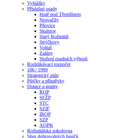
Vyhlášky
Příslušné osady
Hutě pod Třemšínem
Nesvačily
Pňovice
Skuhrov
Starý Rožmitál
Strýčkovy
Voltuš
Zalány
Složení osadních výborů
Rozklikávací rozpočet
106 ⁄ 1999
Strategický plán
Půjčky a příspěvky
Dotace a granty
ROP
SFŽP
STC
SZIF
IROP
SZP
AOPK
Rožmitálská sokolovna
Sbor dobrovolných hasičů