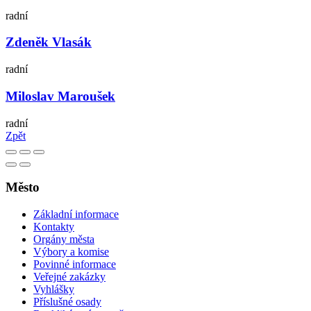
radní
Zdeněk Vlasák
radní
Miloslav Maroušek
radní
Zpět
Město
Základní informace
Kontakty
Orgány města
Výbory a komise
Povinné informace
Veřejné zakázky
Vyhlášky
Příslušné osady