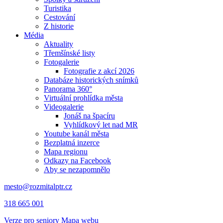
Turistika
Cestování
Z historie
Média
Aktuality
Třemšínské listy
Fotogalerie
Fotografie z akcí 2026
Databáze historických snímků
Panorama 360°
Virtuální prohlídka města
Videogalerie
Jonáš na špacíru
Vyhlídkový let nad MR
Youtube kanál města
Bezplatná inzerce
Mapa regionu
Odkazy na Facebook
Aby se nezapomnělo
mesto@rozmitalptr.cz
318 665 001
Verze pro seniory
Mapa webu