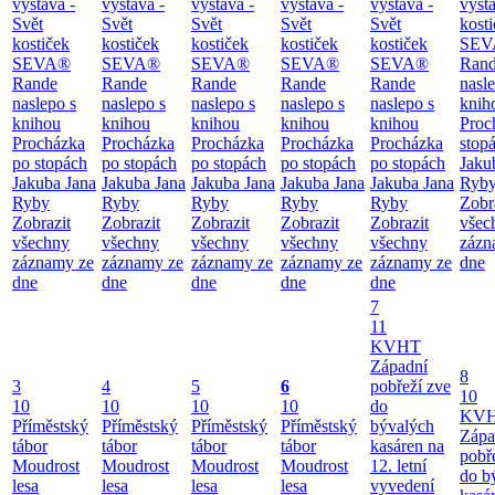
výstava -
výstava -
výstava -
výstava -
výstava -
výsta
Svět
Svět
Svět
Svět
Svět
kost
kostiček
kostiček
kostiček
kostiček
kostiček
SEV
SEVA®
SEVA®
SEVA®
SEVA®
SEVA®
Ran
Rande
Rande
Rande
Rande
Rande
nasl
naslepo s
naslepo s
naslepo s
naslepo s
naslepo s
knih
knihou
knihou
knihou
knihou
knihou
Proc
Procházka
Procházka
Procházka
Procházka
Procházka
stop
po stopách
po stopách
po stopách
po stopách
po stopách
Jaku
Jakuba Jana
Jakuba Jana
Jakuba Jana
Jakuba Jana
Jakuba Jana
Ryb
Ryby
Ryby
Ryby
Ryby
Ryby
Zobr
Zobrazit
Zobrazit
Zobrazit
Zobrazit
Zobrazit
všec
všechny
všechny
všechny
všechny
všechny
zázn
záznamy ze
záznamy ze
záznamy ze
záznamy ze
záznamy ze
dne
dne
dne
dne
dne
dne
7
11
KVHT
Západní
8
3
4
5
6
pobřeží zve
10
10
10
10
10
do
KV
Příměstský
Příměstský
Příměstský
Příměstský
bývalých
Zápa
tábor
tábor
tábor
tábor
kasáren na
pobř
Moudrost
Moudrost
Moudrost
Moudrost
12. letní
do b
lesa
lesa
lesa
lesa
vyvedení