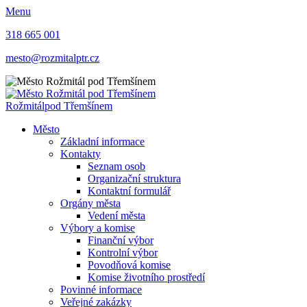
Menu
318 665 001
mesto@rozmitalptr.cz
Rožmitál
pod Třemšínem
Město
Základní informace
Kontakty
Seznam osob
Organizační struktura
Kontaktní formulář
Orgány města
Vedení města
Výbory a komise
Finanční výbor
Kontrolní výbor
Povodňová komise
Komise životního prostředí
Povinné informace
Veřejné zakázky