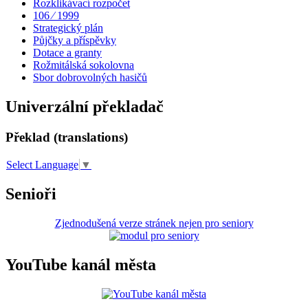
Rozklikávací rozpočet
106 ⁄ 1999
Strategický plán
Půjčky a příspěvky
Dotace a granty
Rožmitálská sokolovna
Sbor dobrovolných hasičů
Univerzální překladač
Překlad (translations)
Select Language
▼
Senioři
Zjednodušená verze stránek nejen pro seniory
YouTube kanál města