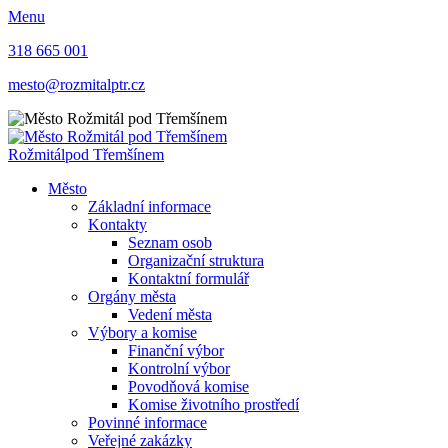
Menu
318 665 001
mesto@rozmitalptr.cz
Rožmitál
pod Třemšínem
Město
Základní informace
Kontakty
Seznam osob
Organizační struktura
Kontaktní formulář
Orgány města
Vedení města
Výbory a komise
Finanční výbor
Kontrolní výbor
Povodňová komise
Komise životního prostředí
Povinné informace
Veřejné zakázky