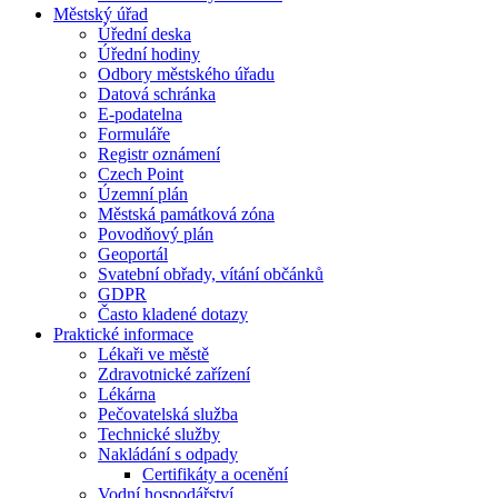
Městský úřad
Úřední deska
Úřední hodiny
Odbory městského úřadu
Datová schránka
E-podatelna
Formuláře
Registr oznámení
Czech Point
Územní plán
Městská památková zóna
Povodňový plán
Geoportál
Svatební obřady, vítání občánků
GDPR
Často kladené dotazy
Praktické informace
Lékaři ve městě
Zdravotnické zařízení
Lékárna
Pečovatelská služba
Technické služby
Nakládání s odpady
Certifikáty a ocenění
Vodní hospodářství