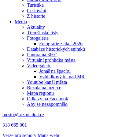
Turistika
Cestování
Z historie
Média
Aktuality
Třemšínské listy
Fotogalerie
Fotografie z akcí 2026
Databáze historických snímků
Panorama 360°
Virtuální prohlídka města
Videogalerie
Jonáš na špacíru
Vyhlídkový let nad MR
Youtube kanál města
Bezplatná inzerce
Mapa regionu
Odkazy na Facebook
Aby se nezapomnělo
mesto@rozmitalptr.cz
318 665 001
Verze pro seniory
Mapa webu