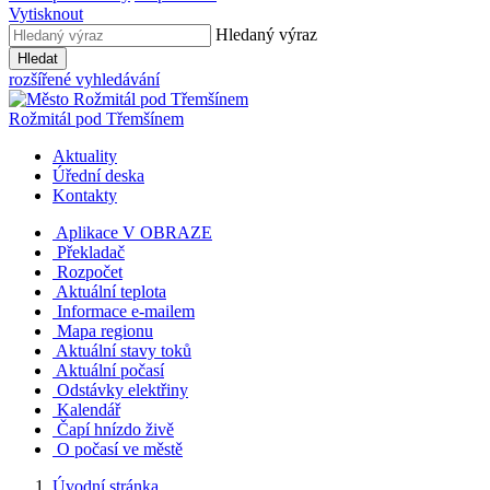
Vytisknout
Hledaný výraz
Hledat
rozšířené vyhledávání
Rožmitál
pod Třemšínem
Aktuality
Úřední deska
Kontakty
Aplikace V OBRAZE
Překladač
Rozpočet
Aktuální teplota
Informace e-mailem
Mapa regionu
Aktuální stavy toků
Aktuální počasí
Odstávky elektřiny
Kalendář
Čapí hnízdo živě
O počasí ve městě
Úvodní stránka