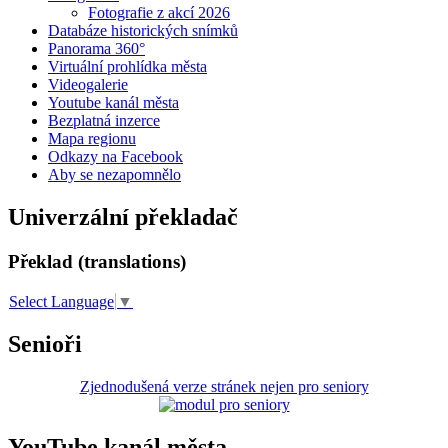
Fotografie z akcí 2026
Databáze historických snímků
Panorama 360°
Virtuální prohlídka města
Videogalerie
Youtube kanál města
Bezplatná inzerce
Mapa regionu
Odkazy na Facebook
Aby se nezapomnělo
Univerzální překladač
Překlad (translations)
Select Language
▼
Senioři
Zjednodušená verze stránek nejen pro seniory
YouTube kanál města