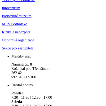
Infocentrum
Podbrdské muzeum
MAS Podbrdsko
Rizika a nebezpečí
Odborová organizace
Sekce pro zastupitele
Městský úřad
Náměstí čp. 8
Rožmitál pod Třemšínem
262 42
tel.: 318 665 001
Úřední hodiny
Pondělí
7:30 - 11:30 | 12:30 - 17:00
Středa
7:30 - 11:30 | 12:30 - 17:00