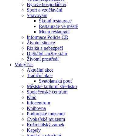
Bytové hospodářství
Sport a vzdělávání
Stravování
Školní restaurace
Restaurace ve městě
Menu restaurací
Informace Policie ČR
Životní situace
Rizika a nebezpečí
Digitální služby státu
Životní prostředí
Volný čas
Aktuální akce
Tradiční akce
Svatojanská pouť
Městské kulturní středisko
Společenské centrum
Kino
Infocentrum
Knihovna
Podbrdské muzeum
Cvokařské muzeum
Rožmitálský zámek
Kapely
Spolky a sdružení