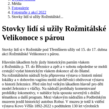
Média
Fotogalerie
Fotografie z akcí 2022
Stovky lidí si užily Rožmitálské...
Stovky lidí si užily Rožmitálské
Velikonoce s párou
Stovky lidí si v Rožmitále pod Třemšínem užily od 15. do 17. dubna
akci Rožmitálské Velikonoce s párou.
Hlavním lákadlem byly jízdy historickým parním vlakem
z Rožmitálu p. Tř. do Březnice a zpět a v sobotu odpoledne se mohli
cestující vydat historickým vlakem dokonce až do Blatné.
Na rožmitálském nádraží byla připravena výstava o historii místní
lokálky a v dobovém vagónu mohli návštěvníci obdivovat výstavu
o historii železnice. Před ním byl velkým lákadlem hlavně pro děti
model železnice s vláčky. Na nádraží probíhaly komentované
prohlídky lokomotivy, v nabídce byla spousta suvenýrů s drážní
tématikou a další program. Mezi vlakovým nádražím a Podbrdským
muzeem jezdil historický autobus Robur. V muzeu je totiž k vidění
výstava Kovo Věšín 1892-2022 s podtitulem 130 let výrobních