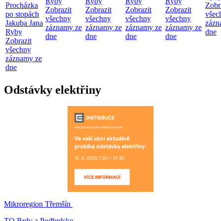
Ryby
Ryby
Ryby
Ryby
Procházka
Zobr
Zobrazit
Zobrazit
Zobrazit
Zobrazit
po stopách
všec
všechny
všechny
všechny
všechny
Jakuba Jana
zázn
záznamy ze
záznamy ze
záznamy ze
záznamy ze
Ryby
dne
dne
dne
dne
dne
Zobrazit
všechny
záznamy ze
dne
Odstávky elektřiny
Mikroregion Třemšín
TO Brdy a Podbrdsko