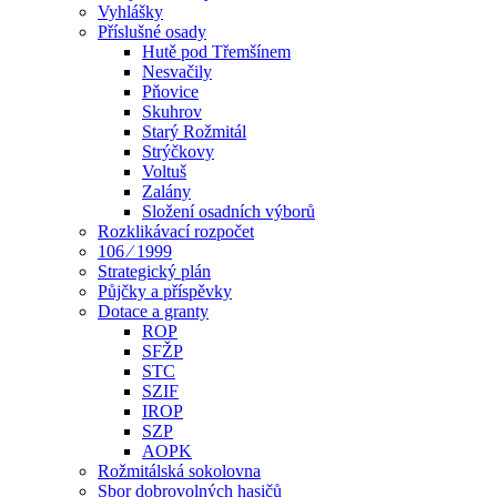
Vyhlášky
Příslušné osady
Hutě pod Třemšínem
Nesvačily
Pňovice
Skuhrov
Starý Rožmitál
Strýčkovy
Voltuš
Zalány
Složení osadních výborů
Rozklikávací rozpočet
106 ⁄ 1999
Strategický plán
Půjčky a příspěvky
Dotace a granty
ROP
SFŽP
STC
SZIF
IROP
SZP
AOPK
Rožmitálská sokolovna
Sbor dobrovolných hasičů