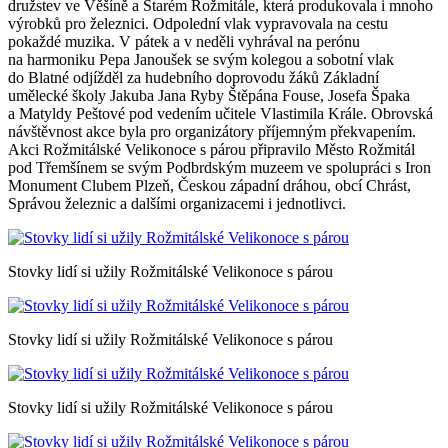
družstev ve Věšíně a Starém Rožmitále, která produkovala i mnoho
výrobků pro železnici. Odpolední vlak vypravovala na cestu
pokaždé muzika. V pátek a v neděli vyhrával na perónu
na harmoniku Pepa Janoušek se svým kolegou a sobotní vlak
do Blatné odjížděl za hudebního doprovodu žáků Základní
umělecké školy Jakuba Jana Ryby Štěpána Fouse, Josefa Špaka
a Matyldy Peštové pod vedením učitele Vlastimila Krále. Obrovská
návštěvnost akce byla pro organizátory příjemným překvapením.
Akci Rožmitálské Velikonoce s párou připravilo Město Rožmitál
pod Třemšínem se svým Podbrdským muzeem ve spolupráci s Iron
Monument Clubem Plzeň, Českou západní dráhou, obcí Chrást,
Správou železnic a dalšími organizacemi i jednotlivci.
Stovky lidí si užily Rožmitálské Velikonoce s párou
Stovky lidí si užily Rožmitálské Velikonoce s párou
Stovky lidí si užily Rožmitálské Velikonoce s párou