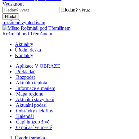
Vytisknout
Hledaný výraz
Hledat
rozšířené vyhledávání
Rožmitál
pod Třemšínem
Aktuality
Úřední deska
Kontakty
Aplikace V OBRAZE
Překladač
Rozpočet
Aktuální teplota
Informace e-mailem
Mapa regionu
Aktuální stavy toků
Aktuální počasí
Odstávky elektřiny
Kalendář
Čapí hnízdo živě
O počasí ve městě
Úvodní stránka