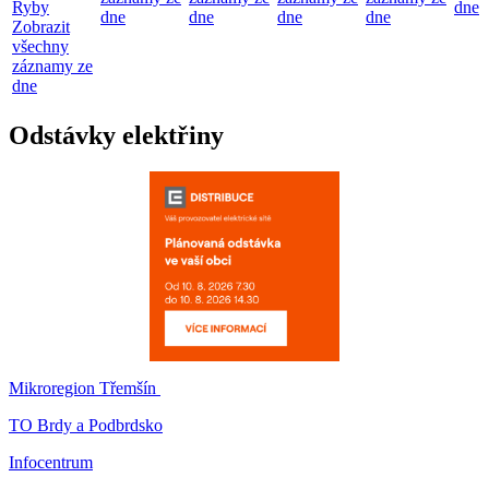
Ryby
dne
dne
dne
dne
dne
Zobrazit
všechny
záznamy ze
dne
Odstávky elektřiny
Mikroregion Třemšín
TO Brdy a Podbrdsko
Infocentrum