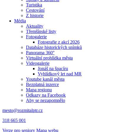
Turistika
Cestování
Z historie
Média
Aktuality
Třemšínské listy
Fotogalerie
Fotografie z akcí 2026
Databáze historických snímků
Panorama 360°
Virtuální prohlídka města
Videogalerie
Jonáš na špacíru
Vyhlídkový let nad MR
Youtube kanál města
Bezplatná inzerce
Mapa regionu
Odkazy na Facebook
Aby se nezapomnělo
mesto@rozmitalptr.cz
318 665 001
Verze pro seniory
Mapa webu