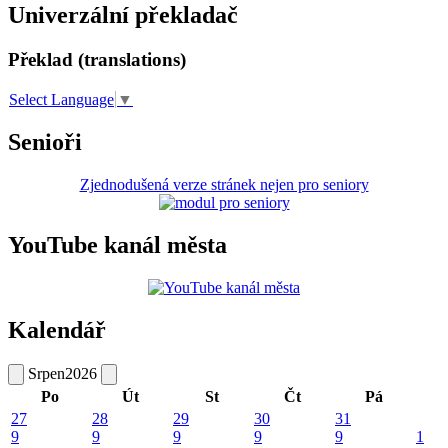
Univerzální překladač
Překlad (translations)
Select Language
▼
Senioři
Zjednodušená verze stránek nejen pro seniory
YouTube kanál města
Kalendář
Srpen
2026
Po
Út
St
Čt
Pá
27
28
29
30
31
9
9
9
9
9
1