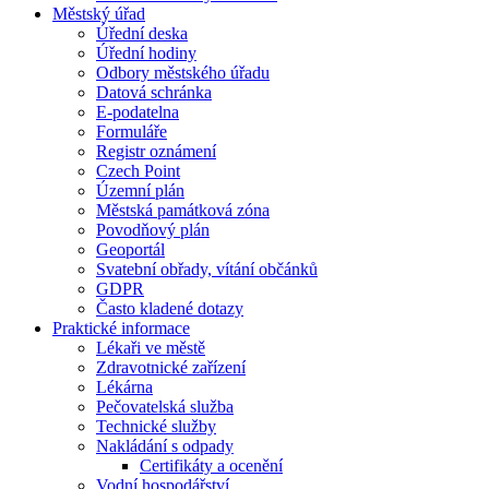
Městský úřad
Úřední deska
Úřední hodiny
Odbory městského úřadu
Datová schránka
E-podatelna
Formuláře
Registr oznámení
Czech Point
Územní plán
Městská památková zóna
Povodňový plán
Geoportál
Svatební obřady, vítání občánků
GDPR
Často kladené dotazy
Praktické informace
Lékaři ve městě
Zdravotnické zařízení
Lékárna
Pečovatelská služba
Technické služby
Nakládání s odpady
Certifikáty a ocenění
Vodní hospodářství