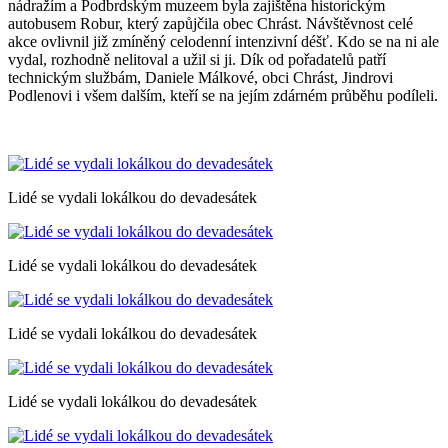
nádražím a Podbrdským muzeem byla zajištěna historickým
autobusem Robur, který zapůjčila obec Chrást. Návštěvnost celé
akce ovlivnil již zmíněný celodenní intenzivní déšť. Kdo se na ni ale
vydal, rozhodně nelitoval a užil si ji. Dík od pořadatelů patří
technickým službám, Daniele Málkové, obci Chrást, Jindrovi
Podlenovi i všem dalším, kteří se na jejím zdárném průběhu podíleli.
Lidé se vydali lokálkou do devadesátek
Lidé se vydali lokálkou do devadesátek
Lidé se vydali lokálkou do devadesátek
Lidé se vydali lokálkou do devadesátek