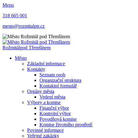
Menu
318 665 001
mesto@rozmitalptr.cz
Rožmitál
pod Třemšínem
Město
Základní informace
Kontakty
Seznam osob
Organizační struktura
Kontaktní formulář
Orgány města
Vedení města
Výbory a komise
Finanční výbor
Kontrolní výbor
Povodňová komise
Komise životního prostředí
Povinné informace
Veřejné zakázky