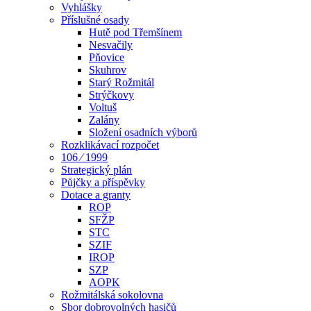
Vyhlášky
Příslušné osady
Hutě pod Třemšínem
Nesvačily
Pňovice
Skuhrov
Starý Rožmitál
Strýčkovy
Voltuš
Zalány
Složení osadních výborů
Rozklikávací rozpočet
106 ⁄ 1999
Strategický plán
Půjčky a příspěvky
Dotace a granty
ROP
SFŽP
STC
SZIF
IROP
SZP
AOPK
Rožmitálská sokolovna
Sbor dobrovolných hasičů