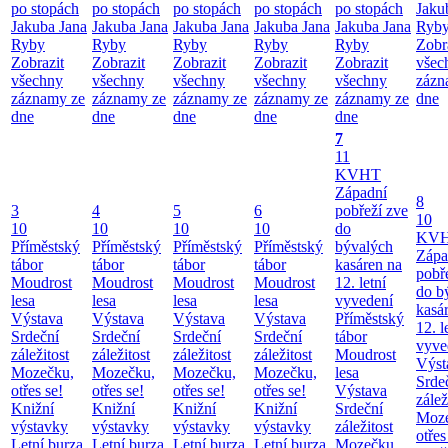
po stopách
po stopách
po stopách
po stopách
po stopách
Jaku
Jakuba Jana
Jakuba Jana
Jakuba Jana
Jakuba Jana
Jakuba Jana
Ryb
Ryby
Ryby
Ryby
Ryby
Ryby
Zobr
Zobrazit
Zobrazit
Zobrazit
Zobrazit
Zobrazit
všec
všechny
všechny
všechny
všechny
všechny
zázn
záznamy ze
záznamy ze
záznamy ze
záznamy ze
záznamy ze
dne
dne
dne
dne
dne
dne
7
11
KVHT
Západní
8
3
4
5
6
pobřeží zve
10
10
10
10
10
do
KV
Příměstský
Příměstský
Příměstský
Příměstský
bývalých
Zápa
tábor
tábor
tábor
tábor
kasáren na
pobř
Moudrost
Moudrost
Moudrost
Moudrost
12. letní
do b
lesa
lesa
lesa
lesa
vyvedení
kasá
Výstava
Výstava
Výstava
Výstava
Příměstský
12. l
Srdeční
Srdeční
Srdeční
Srdeční
tábor
vyve
záležitost
záležitost
záležitost
záležitost
Moudrost
Výst
Mozečku,
Mozečku,
Mozečku,
Mozečku,
lesa
Srde
otřes se!
otřes se!
otřes se!
otřes se!
Výstava
zálež
Knižní
Knižní
Knižní
Knižní
Srdeční
Moze
výstavky
výstavky
výstavky
výstavky
záležitost
otřes
Letní burza
Letní burza
Letní burza
Letní burza
Mozečku,