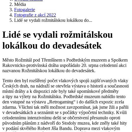
Média
Fotogalerie
Fotografie z akcí 2022
Lidé se vydali rožmitálskou lokálkou do...
Lidé se vydali rožmitálskou
lokálkou do devadesátek
Město Rožmitál pod Třemšínem s Podbrdským muzeem a Spolkem
Rakovnicko-protivínská dráha uspořádalo 20. srpna celodenní akci
nazvanou Rožmitálskou lokálkou do devadesátek.
Tento den byl rozšířený počet vlakových spojů zajišťovaných vlaky
Českých drah, na nádraží se otevřela výstava o historii a současnosti
místní dráhy a k dispozici zde byly také upomínkové předměty
a tipy na výlety na Rožmitálsku. Podbrdské muzeum nabídlo tento
den vstupné na výstavu „Retrogaming“ i do dalších expozic zcela
zdarma. Všichni tak měli možnost zavzpomínat, jak jsme žili a pařili
v devadesátkách a seznámit se s počátky výpočetní techniky. Kvůli
celodennímu intenzivnímu dešti se občerstvení přesunulo oproti
původním plánům z nádvoří do Stodoly muzea, kde zněly také hity
v podání skvělého Robert Jíša Bandu. Doprava mezi vlakovým