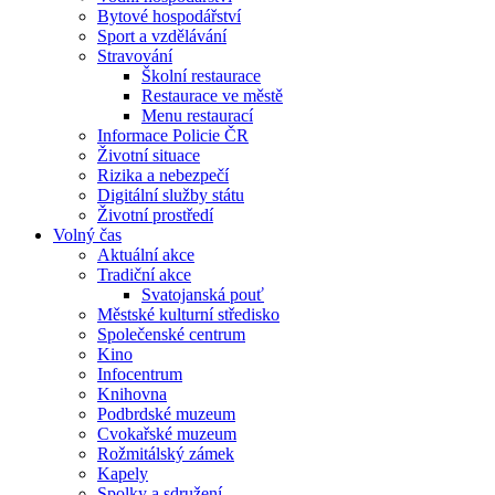
Bytové hospodářství
Sport a vzdělávání
Stravování
Školní restaurace
Restaurace ve městě
Menu restaurací
Informace Policie ČR
Životní situace
Rizika a nebezpečí
Digitální služby státu
Životní prostředí
Volný čas
Aktuální akce
Tradiční akce
Svatojanská pouť
Městské kulturní středisko
Společenské centrum
Kino
Infocentrum
Knihovna
Podbrdské muzeum
Cvokařské muzeum
Rožmitálský zámek
Kapely
Spolky a sdružení