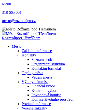
Menu
318 665 001
mesto@rozmitalptr.cz
Rožmitál
pod Třemšínem
Město
Základní informace
Kontakty
Seznam osob
Organizační struktura
Kontaktní formulář
Orgány města
Vedení města
Výbory a komise
Finanční výbor
Kontrolní výbor
Povodňová komise
Komise životního prostředí
Povinné informace
Veřejné zakázky