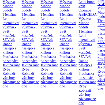
Výstava
Výstava
Výstava
Výstava
Letní burza
AB
Mnoho
Mnoho
Mnoho
Mnoho
knih
Výst
podob
podob
podob
podob
Operace
Mno
Třemšína
Třemšína
Třemšína
Třemšína
ABECEDA
podo
Letní
Letní
Letní
Letní
Výstava
Třem
interaktivní
interaktivní
interaktivní
interaktivní
Mnoho
Letn
výstava -
výstava -
výstava -
výstava -
podob
inter
Svět
Svět
Svět
Svět
Třemšína
výsta
kostiček
kostiček
kostiček
kostiček
Letní
kost
SEVA®
SEVA®
SEVA®
SEVA®
interaktivní
SEV
Rande
Rande
Rande
Rande
výstava -
Ran
naslepo s
naslepo s
naslepo s
naslepo s
Svět
nasl
knihou
knihou
knihou
knihou
kostiček
knih
Procházka
Procházka
Procházka
Procházka
SEVA®
Proc
po stopách
po stopách
po stopách
po stopách
Rande
stop
Jakuba Jana
Jakuba Jana
Jakuba Jana
Jakuba Jana
naslepo s
Jaku
Ryby
Ryby
Ryby
Ryby
knihou
Ryb
Zobrazit
Zobrazit
Zobrazit
Zobrazit
Procházka
Zobr
všechny
všechny
všechny
všechny
po stopách
všec
záznamy ze
záznamy ze
záznamy ze
záznamy ze
Jakuba Jana
zázn
dne
dne
dne
dne
Ryby
dne
Zobrazit
všechny
záznamy ze
dne