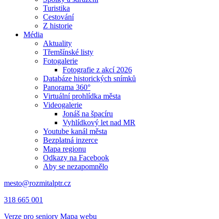
Turistika
Cestování
Z historie
Média
Aktuality
Třemšínské listy
Fotogalerie
Fotografie z akcí 2026
Databáze historických snímků
Panorama 360°
Virtuální prohlídka města
Videogalerie
Jonáš na špacíru
Vyhlídkový let nad MR
Youtube kanál města
Bezplatná inzerce
Mapa regionu
Odkazy na Facebook
Aby se nezapomnělo
mesto@rozmitalptr.cz
318 665 001
Verze pro seniory
Mapa webu