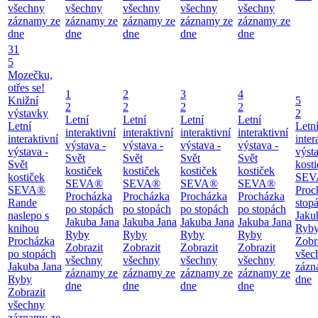
všechny
všechny
všechny
všechny
všechny
záznamy ze
záznamy ze
záznamy ze
záznamy ze
záznamy ze
dne
dne
dne
dne
dne
31
5
Mozečku,
otřes se!
1
2
3
4
Knižní
5
2
2
2
2
výstavky
2
Letní
Letní
Letní
Letní
Letní
Letn
interaktivní
interaktivní
interaktivní
interaktivní
interaktivní
inter
výstava -
výstava -
výstava -
výstava -
výstava -
výsta
Svět
Svět
Svět
Svět
Svět
kost
kostiček
kostiček
kostiček
kostiček
kostiček
SEV
SEVA®
SEVA®
SEVA®
SEVA®
SEVA®
Proc
Procházka
Procházka
Procházka
Procházka
Rande
stop
po stopách
po stopách
po stopách
po stopách
naslepo s
Jaku
Jakuba Jana
Jakuba Jana
Jakuba Jana
Jakuba Jana
knihou
Ryb
Ryby
Ryby
Ryby
Ryby
Procházka
Zobr
Zobrazit
Zobrazit
Zobrazit
Zobrazit
po stopách
všec
všechny
všechny
všechny
všechny
Jakuba Jana
zázn
záznamy ze
záznamy ze
záznamy ze
záznamy ze
Ryby
dne
dne
dne
dne
dne
Zobrazit
všechny
záznamy ze