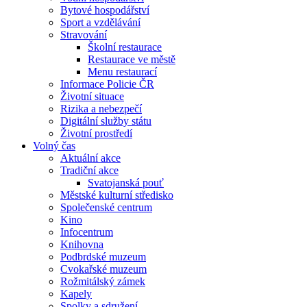
Bytové hospodářství
Sport a vzdělávání
Stravování
Školní restaurace
Restaurace ve městě
Menu restaurací
Informace Policie ČR
Životní situace
Rizika a nebezpečí
Digitální služby státu
Životní prostředí
Volný čas
Aktuální akce
Tradiční akce
Svatojanská pouť
Městské kulturní středisko
Společenské centrum
Kino
Infocentrum
Knihovna
Podbrdské muzeum
Cvokařské muzeum
Rožmitálský zámek
Kapely
Spolky a sdružení