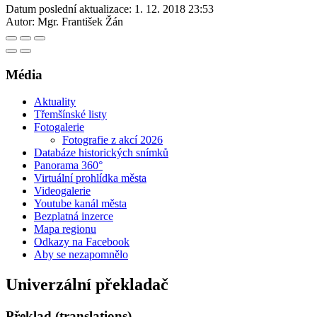
Datum poslední aktualizace:
1. 12. 2018 23:53
Autor:
Mgr. František Žán
Média
Aktuality
Třemšínské listy
Fotogalerie
Fotografie z akcí 2026
Databáze historických snímků
Panorama 360°
Virtuální prohlídka města
Videogalerie
Youtube kanál města
Bezplatná inzerce
Mapa regionu
Odkazy na Facebook
Aby se nezapomnělo
Univerzální překladač
Překlad (translations)