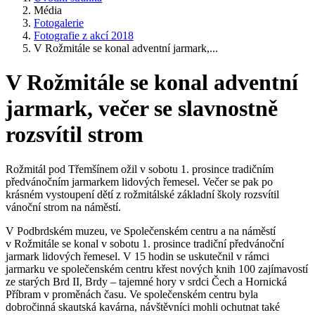
Média
Fotogalerie
Fotografie z akcí 2018
V Rožmitále se konal adventní jarmark,...
V Rožmitále se konal adventní
jarmark, večer se slavnostně
rozsvítil strom
Rožmitál pod Třemšínem ožil v sobotu 1. prosince tradičním
předvánočním jarmarkem lidových řemesel. Večer se pak po
krásném vystoupení dětí z rožmitálské základní školy rozsvítil
vánoční strom na náměstí.
V Podbrdském muzeu, ve Společenském centru a na náměstí
v Rožmitále se konal v sobotu 1. prosince tradiční předvánoční
jarmark lidových řemesel. V 15 hodin se uskutečnil v rámci
jarmarku ve společenském centru křest nových knih 100 zajímavostí
ze starých Brd II, Brdy – tajemné hory v srdci Čech a Hornická
Příbram v proměnách času. Ve společenském centru byla
dobročinná skautská kavárna, návštěvníci mohli ochutnat také