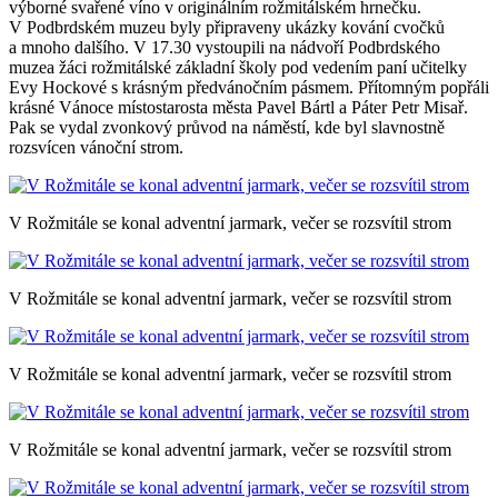
výborné svařené víno v originálním rožmitálském hrnečku.
V Podbrdském muzeu byly připraveny ukázky kování cvočků
a mnoho dalšího. V 17.30 vystoupili na nádvoří Podbrdského
muzea žáci rožmitálské základní školy pod vedením paní učitelky
Evy Hockové s krásným předvánočním pásmem. Přítomným popřáli
krásné Vánoce místostarosta města Pavel Bártl a Páter Petr Misař.
Pak se vydal zvonkový průvod na náměstí, kde byl slavnostně
rozsvícen vánoční strom.
V Rožmitále se konal adventní jarmark, večer se rozsvítil strom
V Rožmitále se konal adventní jarmark, večer se rozsvítil strom
V Rožmitále se konal adventní jarmark, večer se rozsvítil strom
V Rožmitále se konal adventní jarmark, večer se rozsvítil strom