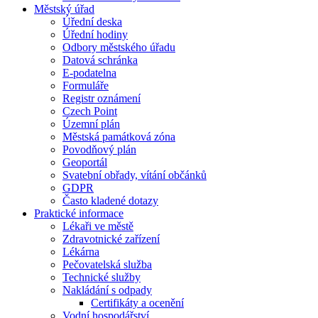
Městský úřad
Úřední deska
Úřední hodiny
Odbory městského úřadu
Datová schránka
E-podatelna
Formuláře
Registr oznámení
Czech Point
Územní plán
Městská památková zóna
Povodňový plán
Geoportál
Svatební obřady, vítání občánků
GDPR
Často kladené dotazy
Praktické informace
Lékaři ve městě
Zdravotnické zařízení
Lékárna
Pečovatelská služba
Technické služby
Nakládání s odpady
Certifikáty a ocenění
Vodní hospodářství