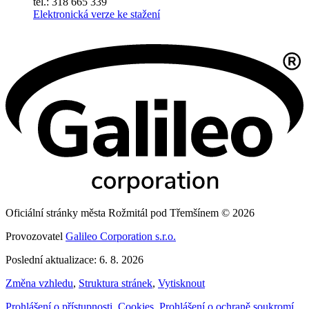
tel.: 318 665 339
Elektronická verze ke stažení
Oficiální stránky města Rožmitál pod Třemšínem © 2026
Provozovatel
Galileo Corporation s.r.o.
Poslední aktualizace: 6. 8. 2026
Změna vzhledu
,
Struktura stránek
,
Vytisknout
Prohlášení o přístupnosti
,
Cookies
,
Prohlášení o ochraně soukromí