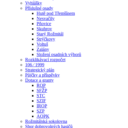
Vyhlášky
Příslušné osady
Hutě pod Třemšínem
Nesvačily
Pňovice
Skuhrov
Starý Rožmitál
Strýčkovy
Voltuš
Zalány
Složení osadních výborů
Rozklikávací rozpočet
106 ⁄ 1999
Strategický plán
Půjčky a příspěvky
Dotace a granty
ROP
SFŽP
STC
SZIF
IROP
SZP
AOPK
Rožmitálská sokolovna
Sbor dobrovolných hasičů