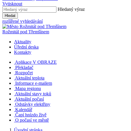
Vytisknout
Hledaný výraz
Hledat
rozšířené vyhledávání
Rožmitál
pod Třemšínem
Aktuality
Úřední deska
Kontakty
Aplikace V OBRAZE
Překladač
Rozpočet
Aktuální teplota
Informace e-mailem
Mapa regionu
Aktuální stavy toků
Aktuální počasí
Odstávky elektřiny
Kalendář
Čapí hnízdo živě
O počasí ve městě
Úvodní stránka