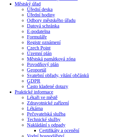
Městský úřad
Úřední deska
Úřední hodiny
Odbory městského úřadu
Datová schránka
E-podatelna
Formuláře
Registr oznámení
Czech Point
Územní plán
Městská památková zóna
Povodňový plán
Geoportál
Svatební obřady, vítání občánků
GDPR
Často kladené dotazy
Praktické informace
Lékaři ve městě
Zdravotnické zařízení
Lékárna
Pečovatelská služba
Technické služby
Nakládání s odpady
Certifikáty a ocenění
Vodní hospodářství