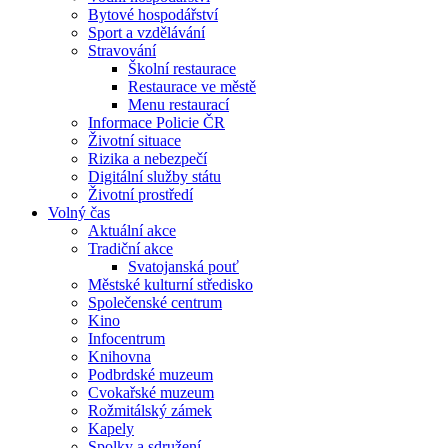
Bytové hospodářství
Sport a vzdělávání
Stravování
Školní restaurace
Restaurace ve městě
Menu restaurací
Informace Policie ČR
Životní situace
Rizika a nebezpečí
Digitální služby státu
Životní prostředí
Volný čas
Aktuální akce
Tradiční akce
Svatojanská pouť
Městské kulturní středisko
Společenské centrum
Kino
Infocentrum
Knihovna
Podbrdské muzeum
Cvokařské muzeum
Rožmitálský zámek
Kapely
Spolky a sdružení