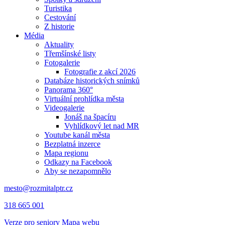
Turistika
Cestování
Z historie
Média
Aktuality
Třemšínské listy
Fotogalerie
Fotografie z akcí 2026
Databáze historických snímků
Panorama 360°
Virtuální prohlídka města
Videogalerie
Jonáš na špacíru
Vyhlídkový let nad MR
Youtube kanál města
Bezplatná inzerce
Mapa regionu
Odkazy na Facebook
Aby se nezapomnělo
mesto@rozmitalptr.cz
318 665 001
Verze pro seniory
Mapa webu