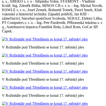
a. s., ABEKO s. r. o - Štěpánka Volná, STAMONT - Vladimír
Kolář, Ing. Zdeněk Bláha, MINOS CB s. r. o. - Ing. Michal Novák,
HAWLE s. r. o., Josef Zemek, Bohumil Tomek, Pavel Junek, Klub
vojenské a historické techniky Západní pobřeží, Jan Kříž –
zámečnictví, Stavební společnost Svoboda, SEHAZ, Elektro Liška,
PT Computers s. r. o. - Ing. Petr Pazderník, Příbramská tiskárna s. r.
o., Autobusová doprava František Brda, Luboš Rom, GoCar Jiří
Čapek.
V Rožmitále pod Třemšínem se konal 17. městský ples
V Rožmitále pod Třemšínem se konal 17. městský ples
V Rožmitále pod Třemšínem se konal 17. městský ples
V Rožmitále pod Třemšínem se konal 17. městský ples