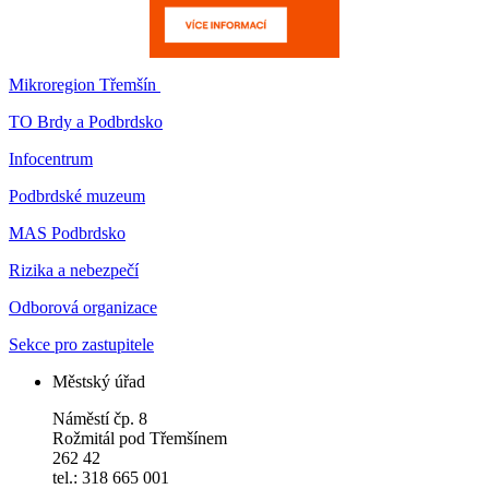
Mikroregion Třemšín
TO Brdy a Podbrdsko
Infocentrum
Podbrdské muzeum
MAS Podbrdsko
Rizika a nebezpečí
Odborová organizace
Sekce pro zastupitele
Městský úřad
Náměstí čp. 8
Rožmitál pod Třemšínem
262 42
tel.: 318 665 001