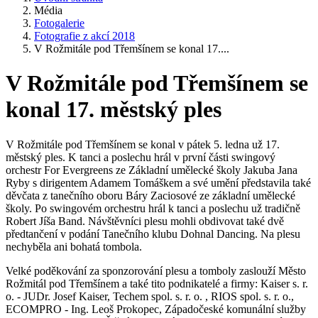
Média
Fotogalerie
Fotografie z akcí 2018
V Rožmitále pod Třemšínem se konal 17....
V Rožmitále pod Třemšínem se
konal 17. městský ples
V Rožmitále pod Třemšínem se konal v pátek 5. ledna už 17.
městský ples. K tanci a poslechu hrál v první části swingový
orchestr For Evergreens ze Základní umělecké školy Jakuba Jana
Ryby s dirigentem Adamem Tomáškem a své umění představila také
děvčata z tanečního oboru Báry Zaciosové ze základní umělecké
školy. Po swingovém orchestru hrál k tanci a poslechu už tradičně
Robert Jíša Band. Návštěvníci plesu mohli obdivovat také dvě
předtančení v podání Tanečního klubu Dohnal Dancing. Na plesu
nechyběla ani bohatá tombola.
Velké poděkování za sponzorování plesu a tomboly zaslouží Město
Rožmitál pod Třemšínem a také tito podnikatelé a firmy: Kaiser s. r.
o. - JUDr. Josef Kaiser, Techem spol. s. r. o. , RIOS spol. s. r. o.,
ECOMPRO - Ing. Leoš Prokopec, Západočeské komunální služby