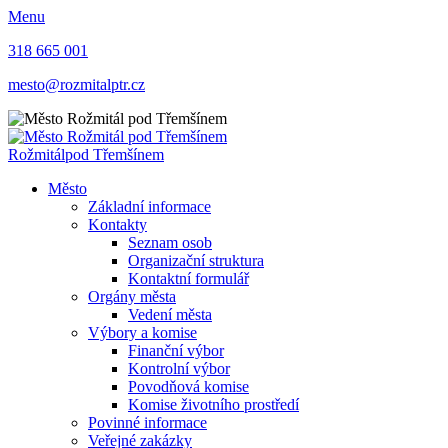
Menu
318 665 001
mesto@rozmitalptr.cz
Rožmitál
pod Třemšínem
Město
Základní informace
Kontakty
Seznam osob
Organizační struktura
Kontaktní formulář
Orgány města
Vedení města
Výbory a komise
Finanční výbor
Kontrolní výbor
Povodňová komise
Komise životního prostředí
Povinné informace
Veřejné zakázky