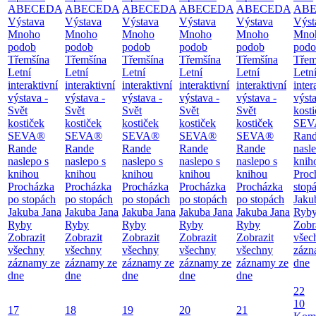
ABECEDA
ABECEDA
ABECEDA
ABECEDA
ABECEDA
AB
Výstava
Výstava
Výstava
Výstava
Výstava
Výst
Mnoho
Mnoho
Mnoho
Mnoho
Mnoho
Mno
podob
podob
podob
podob
podob
podo
Třemšína
Třemšína
Třemšína
Třemšína
Třemšína
Třem
Letní
Letní
Letní
Letní
Letní
Letn
interaktivní
interaktivní
interaktivní
interaktivní
interaktivní
inter
výstava -
výstava -
výstava -
výstava -
výstava -
výsta
Svět
Svět
Svět
Svět
Svět
kost
kostiček
kostiček
kostiček
kostiček
kostiček
SEV
SEVA®
SEVA®
SEVA®
SEVA®
SEVA®
Ran
Rande
Rande
Rande
Rande
Rande
nasl
naslepo s
naslepo s
naslepo s
naslepo s
naslepo s
knih
knihou
knihou
knihou
knihou
knihou
Proc
Procházka
Procházka
Procházka
Procházka
Procházka
stop
po stopách
po stopách
po stopách
po stopách
po stopách
Jaku
Jakuba Jana
Jakuba Jana
Jakuba Jana
Jakuba Jana
Jakuba Jana
Ryb
Ryby
Ryby
Ryby
Ryby
Ryby
Zobr
Zobrazit
Zobrazit
Zobrazit
Zobrazit
Zobrazit
všec
všechny
všechny
všechny
všechny
všechny
zázn
záznamy ze
záznamy ze
záznamy ze
záznamy ze
záznamy ze
dne
dne
dne
dne
dne
dne
22
10
17
18
19
20
21