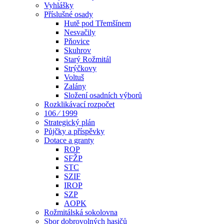
Vyhlášky
Příslušné osady
Hutě pod Třemšínem
Nesvačily
Pňovice
Skuhrov
Starý Rožmitál
Strýčkovy
Voltuš
Zalány
Složení osadních výborů
Rozklikávací rozpočet
106 ⁄ 1999
Strategický plán
Půjčky a příspěvky
Dotace a granty
ROP
SFŽP
STC
SZIF
IROP
SZP
AOPK
Rožmitálská sokolovna
Sbor dobrovolných hasičů