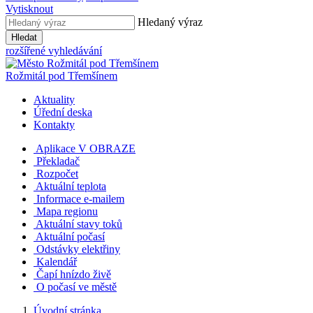
Vytisknout
Hledaný výraz
Hledat
rozšířené vyhledávání
Rožmitál
pod Třemšínem
Aktuality
Úřední deska
Kontakty
Aplikace V OBRAZE
Překladač
Rozpočet
Aktuální teplota
Informace e-mailem
Mapa regionu
Aktuální stavy toků
Aktuální počasí
Odstávky elektřiny
Kalendář
Čapí hnízdo živě
O počasí ve městě
Úvodní stránka