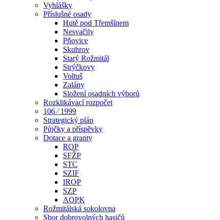
Vyhlášky
Příslušné osady
Hutě pod Třemšínem
Nesvačily
Pňovice
Skuhrov
Starý Rožmitál
Strýčkovy
Voltuš
Zalány
Složení osadních výborů
Rozklikávací rozpočet
106 ⁄ 1999
Strategický plán
Půjčky a příspěvky
Dotace a granty
ROP
SFŽP
STC
SZIF
IROP
SZP
AOPK
Rožmitálská sokolovna
Sbor dobrovolných hasičů