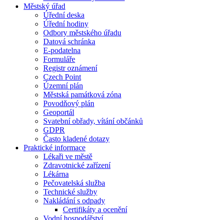
Městský úřad
Úřední deska
Úřední hodiny
Odbory městského úřadu
Datová schránka
E-podatelna
Formuláře
Registr oznámení
Czech Point
Územní plán
Městská památková zóna
Povodňový plán
Geoportál
Svatební obřady, vítání občánků
GDPR
Často kladené dotazy
Praktické informace
Lékaři ve městě
Zdravotnické zařízení
Lékárna
Pečovatelská služba
Technické služby
Nakládání s odpady
Certifikáty a ocenění
Vodní hospodářství