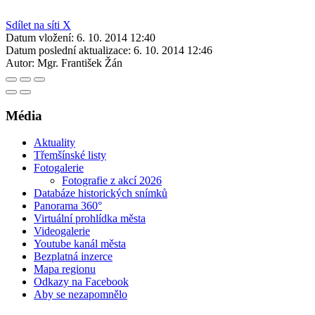
Sdílet na síti X
Datum vložení:
6. 10. 2014 12:40
Datum poslední aktualizace:
6. 10. 2014 12:46
Autor:
Mgr. František Žán
Média
Aktuality
Třemšínské listy
Fotogalerie
Fotografie z akcí 2026
Databáze historických snímků
Panorama 360°
Virtuální prohlídka města
Videogalerie
Youtube kanál města
Bezplatná inzerce
Mapa regionu
Odkazy na Facebook
Aby se nezapomnělo