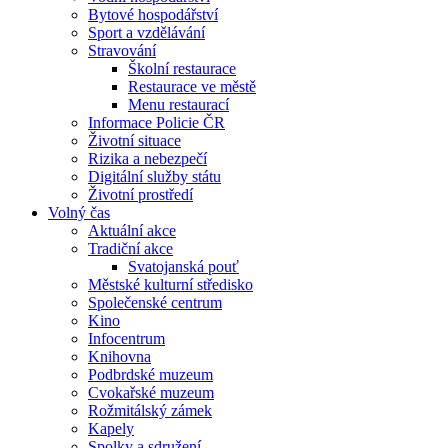
Bytové hospodářství
Sport a vzdělávání
Stravování
Školní restaurace
Restaurace ve městě
Menu restaurací
Informace Policie ČR
Životní situace
Rizika a nebezpečí
Digitální služby státu
Životní prostředí
Volný čas
Aktuální akce
Tradiční akce
Svatojanská pouť
Městské kulturní středisko
Společenské centrum
Kino
Infocentrum
Knihovna
Podbrdské muzeum
Cvokařské muzeum
Rožmitálský zámek
Kapely
Spolky a sdružení