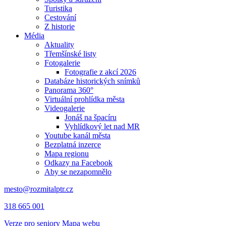
Turistika
Cestování
Z historie
Média
Aktuality
Třemšínské listy
Fotogalerie
Fotografie z akcí 2026
Databáze historických snímků
Panorama 360°
Virtuální prohlídka města
Videogalerie
Jonáš na špacíru
Vyhlídkový let nad MR
Youtube kanál města
Bezplatná inzerce
Mapa regionu
Odkazy na Facebook
Aby se nezapomnělo
mesto@rozmitalptr.cz
318 665 001
Verze pro seniory
Mapa webu