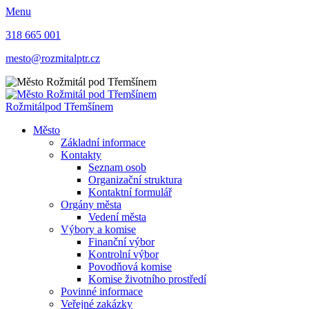
Menu
318 665 001
mesto@rozmitalptr.cz
Rožmitál
pod Třemšínem
Město
Základní informace
Kontakty
Seznam osob
Organizační struktura
Kontaktní formulář
Orgány města
Vedení města
Výbory a komise
Finanční výbor
Kontrolní výbor
Povodňová komise
Komise životního prostředí
Povinné informace
Veřejné zakázky