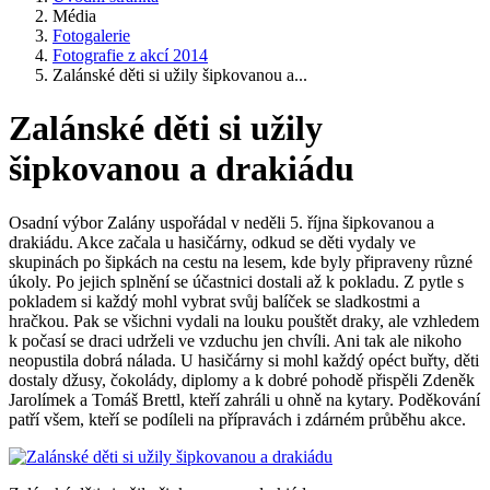
Média
Fotogalerie
Fotografie z akcí 2014
Zalánské děti si užily šipkovanou a...
Zalánské děti si užily
šipkovanou a drakiádu
Osadní výbor Zalány uspořádal v neděli 5. října šipkovanou a
drakiádu. Akce začala u hasičárny, odkud se děti vydaly ve
skupinách po šipkách na cestu na lesem, kde byly připraveny různé
úkoly. Po jejich splnění se účastnici dostali až k pokladu. Z pytle s
pokladem si každý mohl vybrat svůj balíček se sladkostmi a
hračkou. Pak se všichni vydali na louku pouštět draky, ale vzhledem
k počasí se draci udrželi ve vzduchu jen chvíli. Ani tak ale nikoho
neopustila dobrá nálada. U hasičárny si mohl každý opéct buřty, děti
dostaly džusy, čokolády, diplomy a k dobré pohodě přispěli Zdeněk
Jarolímek a Tomáš Brettl, kteří zahráli u ohně na kytary. Poděkování
patří všem, kteří se podíleli na přípravách i zdárném průběhu akce.