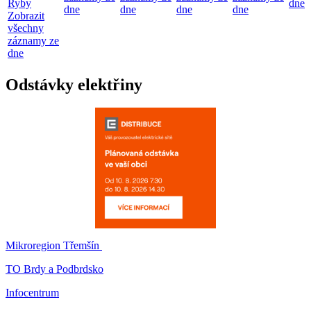
Ryby
dne
dne
dne
dne
dne
Zobrazit
všechny
záznamy ze
dne
Odstávky elektřiny
Mikroregion Třemšín
TO Brdy a Podbrdsko
Infocentrum