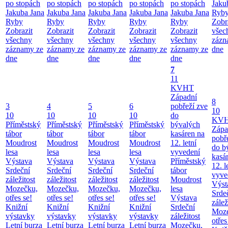
po stopách
po stopách
po stopách
po stopách
po stopách
Jaku
Jakuba Jana
Jakuba Jana
Jakuba Jana
Jakuba Jana
Jakuba Jana
Ryb
Ryby
Ryby
Ryby
Ryby
Ryby
Zobr
Zobrazit
Zobrazit
Zobrazit
Zobrazit
Zobrazit
všec
všechny
všechny
všechny
všechny
všechny
zázn
záznamy ze
záznamy ze
záznamy ze
záznamy ze
záznamy ze
dne
dne
dne
dne
dne
dne
7
11
KVHT
Západní
8
3
4
5
6
pobřeží zve
10
10
10
10
10
do
KV
Příměstský
Příměstský
Příměstský
Příměstský
bývalých
Zápa
tábor
tábor
tábor
tábor
kasáren na
pobř
Moudrost
Moudrost
Moudrost
Moudrost
12. letní
do b
lesa
lesa
lesa
lesa
vyvedení
kasá
Výstava
Výstava
Výstava
Výstava
Příměstský
12. l
Srdeční
Srdeční
Srdeční
Srdeční
tábor
vyve
záležitost
záležitost
záležitost
záležitost
Moudrost
Výst
Mozečku,
Mozečku,
Mozečku,
Mozečku,
lesa
Srde
otřes se!
otřes se!
otřes se!
otřes se!
Výstava
zálež
Knižní
Knižní
Knižní
Knižní
Srdeční
Moze
výstavky
výstavky
výstavky
výstavky
záležitost
otřes
Letní burza
Letní burza
Letní burza
Letní burza
Mozečku,