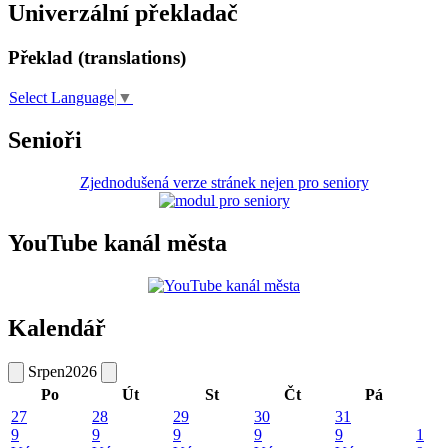
Univerzální překladač
Překlad (translations)
Select Language
▼
Senioři
Zjednodušená verze stránek nejen pro seniory
YouTube kanál města
Kalendář
Srpen
2026
Po
Út
St
Čt
Pá
27
28
29
30
31
9
9
9
9
9
1