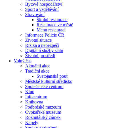
Bytové hospodářství
Sport a vzdělávání
Stravování
Školní restaurace
Restaurace ve městě
Menu restaurací
Informace Policie ČR
Životní situace
Rizika a nebezpečí
Digitální služby státu
Životní prostředí
Volný čas
Aktuální akce
Tradiční akce
Svatojanská pouť
Městské kulturní středisko
Společenské centrum
Kino
Infocentrum
Knihovna
Podbrdské muzeum
Cvokařské muzeum
Rožmitálský zámek
Kapely
Spolky a sdružení