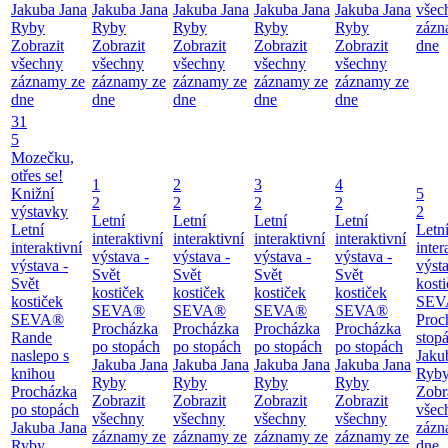
Jakuba Jana
Jakuba Jana
Jakuba Jana
Jakuba Jana
Jakuba Jana
všec
Ryby
Ryby
Ryby
Ryby
Ryby
zázn
Zobrazit
Zobrazit
Zobrazit
Zobrazit
Zobrazit
dne
všechny
všechny
všechny
všechny
všechny
záznamy ze
záznamy ze
záznamy ze
záznamy ze
záznamy ze
dne
dne
dne
dne
dne
31
5
Mozečku,
otřes se!
1
2
3
4
Knižní
5
2
2
2
2
výstavky
2
Letní
Letní
Letní
Letní
Letní
Letn
interaktivní
interaktivní
interaktivní
interaktivní
interaktivní
inter
výstava -
výstava -
výstava -
výstava -
výstava -
výsta
Svět
Svět
Svět
Svět
Svět
kost
kostiček
kostiček
kostiček
kostiček
kostiček
SEV
SEVA®
SEVA®
SEVA®
SEVA®
SEVA®
Proc
Procházka
Procházka
Procházka
Procházka
Rande
stop
po stopách
po stopách
po stopách
po stopách
naslepo s
Jaku
Jakuba Jana
Jakuba Jana
Jakuba Jana
Jakuba Jana
knihou
Ryb
Ryby
Ryby
Ryby
Ryby
Procházka
Zobr
Zobrazit
Zobrazit
Zobrazit
Zobrazit
po stopách
všec
všechny
všechny
všechny
všechny
Jakuba Jana
zázn
záznamy ze
záznamy ze
záznamy ze
záznamy ze
Ryby
dne