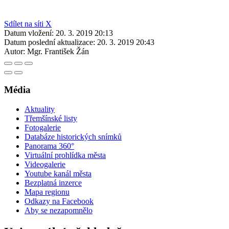
Sdílet na síti X
Datum vložení:
20. 3. 2019 20:13
Datum poslední aktualizace:
20. 3. 2019 20:43
Autor:
Mgr. František Žán
Média
Aktuality
Třemšínské listy
Fotogalerie
Databáze historických snímků
Panorama 360°
Virtuální prohlídka města
Videogalerie
Youtube kanál města
Bezplatná inzerce
Mapa regionu
Odkazy na Facebook
Aby se nezapomnělo