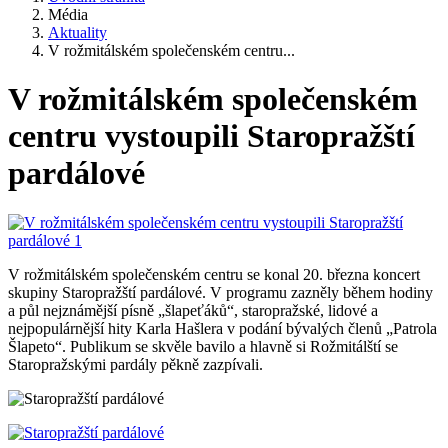
Média
Aktuality
V rožmitálském společenském centru...
V rožmitálském společenském
centru vystoupili Staropražští
pardálové
V rožmitálském společenském centru se konal 20. března koncert
skupiny Staropražští pardálové. V programu zazněly během hodiny
a půl nejznámější písně „šlapeťáků“, staropražské, lidové a
nejpopulárnější hity Karla Hašlera v podání bývalých členů „Patrola
Šlapeto“. Publikum se skvěle bavilo a hlavně si Rožmitálští se
Staropražskými pardály pěkně zazpívali.