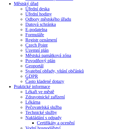
Městský úřad
Úřední deska
Úřední hodiny
Odbory městského úřadu
Datová schránka
E-podatelna
Formuláře
Registr oznámení
Czech Point
Územní plán
Městská památková zóna
Povodňový plán
Geoportál
Svatební obřady, vítání občánků
GDPR
Často kladené dotazy
Praktické informace
Lékaři ve městě
Zdravotnické zařízení
Lékárna
Pečovatelská služba
Technické služby
Nakládání s odpady
Certifikáty a ocenění
Vodní hospodářství