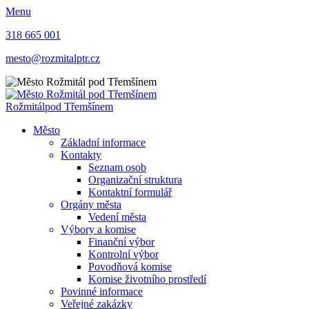
Menu
318 665 001
mesto@rozmitalptr.cz
Rožmitál
pod Třemšínem
Město
Základní informace
Kontakty
Seznam osob
Organizační struktura
Kontaktní formulář
Orgány města
Vedení města
Výbory a komise
Finanční výbor
Kontrolní výbor
Povodňová komise
Komise životního prostředí
Povinné informace
Veřejné zakázky