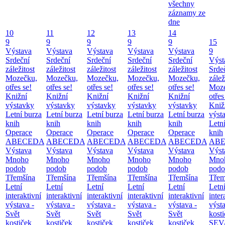
všechny
záznamy ze
dne
10
11
12
13
14
9
9
9
9
9
15
Výstava
Výstava
Výstava
Výstava
Výstava
9
Srdeční
Srdeční
Srdeční
Srdeční
Srdeční
Výst
záležitost
záležitost
záležitost
záležitost
záležitost
Srde
Mozečku,
Mozečku,
Mozečku,
Mozečku,
Mozečku,
zálež
otřes se!
otřes se!
otřes se!
otřes se!
otřes se!
Moze
Knižní
Knižní
Knižní
Knižní
Knižní
otřes
výstavky
výstavky
výstavky
výstavky
výstavky
Kniž
Letní burza
Letní burza
Letní burza
Letní burza
Letní burza
výst
knih
knih
knih
knih
knih
Letn
Operace
Operace
Operace
Operace
Operace
knih
ABECEDA
ABECEDA
ABECEDA
ABECEDA
ABECEDA
AB
Výstava
Výstava
Výstava
Výstava
Výstava
Výst
Mnoho
Mnoho
Mnoho
Mnoho
Mnoho
Mno
podob
podob
podob
podob
podob
podo
Třemšína
Třemšína
Třemšína
Třemšína
Třemšína
Třem
Letní
Letní
Letní
Letní
Letní
Letn
interaktivní
interaktivní
interaktivní
interaktivní
interaktivní
inter
výstava -
výstava -
výstava -
výstava -
výstava -
výsta
Svět
Svět
Svět
Svět
Svět
kost
kostiček
kostiček
kostiček
kostiček
kostiček
SEV