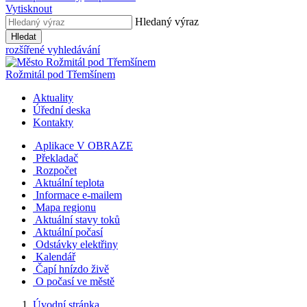
Vytisknout
Hledaný výraz
Hledat
rozšířené vyhledávání
Rožmitál
pod Třemšínem
Aktuality
Úřední deska
Kontakty
Aplikace V OBRAZE
Překladač
Rozpočet
Aktuální teplota
Informace e-mailem
Mapa regionu
Aktuální stavy toků
Aktuální počasí
Odstávky elektřiny
Kalendář
Čapí hnízdo živě
O počasí ve městě
Úvodní stránka