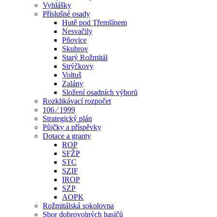
Vyhlášky
Příslušné osady
Hutě pod Třemšínem
Nesvačily
Pňovice
Skuhrov
Starý Rožmitál
Strýčkovy
Voltuš
Zalány
Složení osadních výborů
Rozklikávací rozpočet
106 ⁄ 1999
Strategický plán
Půjčky a příspěvky
Dotace a granty
ROP
SFŽP
STC
SZIF
IROP
SZP
AOPK
Rožmitálská sokolovna
Sbor dobrovolných hasičů