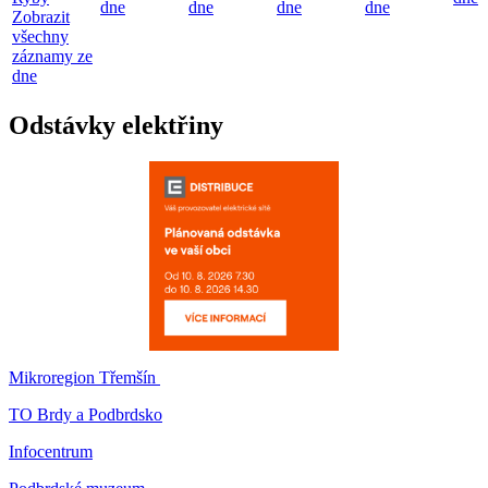
dne
dne
dne
dne
Zobrazit
všechny
záznamy ze
dne
Odstávky elektřiny
Mikroregion Třemšín
TO Brdy a Podbrdsko
Infocentrum