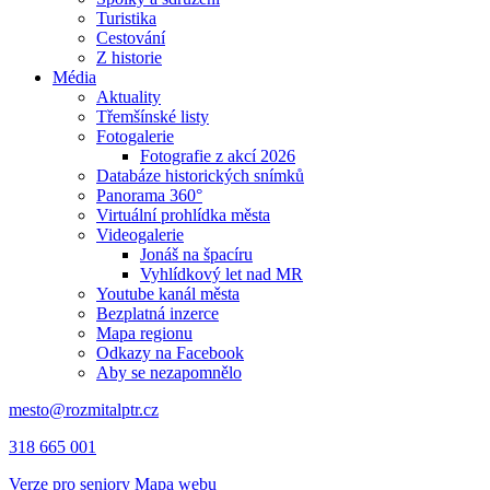
Turistika
Cestování
Z historie
Média
Aktuality
Třemšínské listy
Fotogalerie
Fotografie z akcí 2026
Databáze historických snímků
Panorama 360°
Virtuální prohlídka města
Videogalerie
Jonáš na špacíru
Vyhlídkový let nad MR
Youtube kanál města
Bezplatná inzerce
Mapa regionu
Odkazy na Facebook
Aby se nezapomnělo
mesto@rozmitalptr.cz
318 665 001
Verze pro seniory
Mapa webu