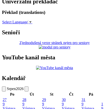
Univerzální překladač
Překlad (translations)
Select Language
▼
Senioři
Zjednodušená verze stránek nejen pro seniory
YouTube kanál města
Kalendář
Srpen
2026
Po
Út
St
Čt
Pá
27
28
29
30
31
9
9
9
9
9
1
Výstava
Výstava
Výstava
Výstava
Výstava
9