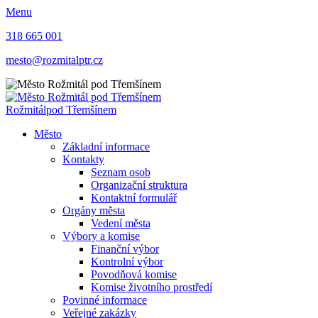
Menu
318 665 001
mesto@rozmitalptr.cz
Rožmitál
pod Třemšínem
Město
Základní informace
Kontakty
Seznam osob
Organizační struktura
Kontaktní formulář
Orgány města
Vedení města
Výbory a komise
Finanční výbor
Kontrolní výbor
Povodňová komise
Komise životního prostředí
Povinné informace
Veřejné zakázky