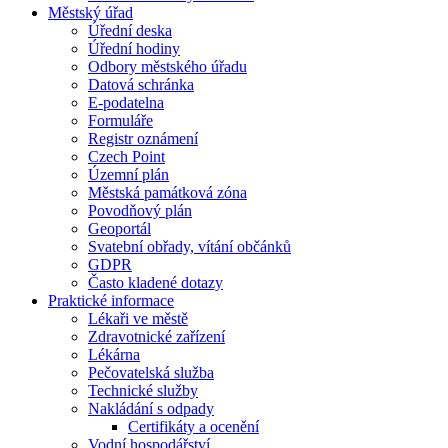
Městský úřad
Úřední deska
Úřední hodiny
Odbory městského úřadu
Datová schránka
E-podatelna
Formuláře
Registr oznámení
Czech Point
Územní plán
Městská památková zóna
Povodňový plán
Geoportál
Svatební obřady, vítání občánků
GDPR
Často kladené dotazy
Praktické informace
Lékaři ve městě
Zdravotnické zařízení
Lékárna
Pečovatelská služba
Technické služby
Nakládání s odpady
Certifikáty a ocenění
Vodní hospodářství