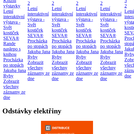
Knižní
5
2
2
2
2
výstavky
2
Letní
Letní
Letní
Letní
Letní
Letn
interaktivní
interaktivní
interaktivní
interaktivní
interaktivní
inter
výstava -
výstava -
výstava -
výstava -
výstava -
výsta
Svět
Svět
Svět
Svět
Svět
kost
kostiček
kostiček
kostiček
kostiček
kostiček
SEV
SEVA®
SEVA®
SEVA®
SEVA®
SEVA®
Proc
Procházka
Procházka
Procházka
Procházka
Rande
stop
po stopách
po stopách
po stopách
po stopách
naslepo s
Jaku
Jakuba Jana
Jakuba Jana
Jakuba Jana
Jakuba Jana
knihou
Ryb
Ryby
Ryby
Ryby
Ryby
Procházka
Zobr
Zobrazit
Zobrazit
Zobrazit
Zobrazit
po stopách
všec
všechny
všechny
všechny
všechny
Jakuba Jana
zázn
záznamy ze
záznamy ze
záznamy ze
záznamy ze
Ryby
dne
dne
dne
dne
dne
Zobrazit
všechny
záznamy ze
dne
Odstávky elektřiny