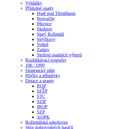
Vyhlášky
Příslušné osady
Hutě pod Třemšínem
Nesvačily
Pňovice
Skuhrov
Starý Rožmitál
Strýčkovy
Voltuš
Zalány
Složení osadních výborů
Rozklikávací rozpočet
106 ⁄ 1999
Strategický plán
Půjčky a příspěvky
Dotace a granty
ROP
SFŽP
STC
SZIF
IROP
SZP
AOPK
Rožmitálská sokolovna
Sbor dobrovolných hasičů