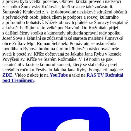
a procesí bylo vcelku početné. Obnovu křížku provedli nadšenci
ze spolku Šumavský Králováci, kteří se akce také zúčastnili.
Šumavský Králováci z. s. je dobrovolné neziskové sdružení občanů
a právnických osob, jehož cílem je podpora a rozvoj kulturního
a přírodního bohatství. Křížek obnovili přátelé ze Šumavy bezplatně
a krásně. Patří jim za to velké poděkování. Do Rožmitálu přijel
s dalšími členy spolku a kamarády předseda správní rady spolku
Josef Sova a žehnání se zúčastnil také starosta malebné šumavské
obce Zdíkov Mgr. Roman Šebánek. Po návratu se uskutečnila
modlitba u Rybova hrobu na farním hřbitově a následovala mše
svatá k poctě sv. Kříže obětovaná za Jakuba Jana Rybu v kostele
Povýšení sv. Kříže ve Starém Rožmitále. V 19 hodin se pak
uskutečnil v kostele komorní koncert, který se stal další z perel
letošního ročníku Festivalu Jakuba Jana Ryby. Fotogalerii najdete
ZDE
. Video z akce je na
YouTube
a také na
RAS TV Rožmitál
pod Třemšínem
.