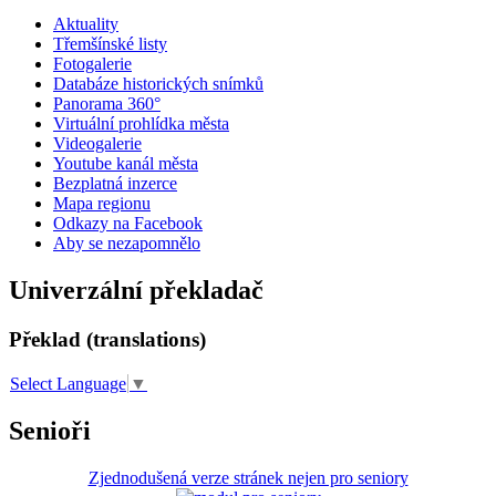
Aktuality
Třemšínské listy
Fotogalerie
Databáze historických snímků
Panorama 360°
Virtuální prohlídka města
Videogalerie
Youtube kanál města
Bezplatná inzerce
Mapa regionu
Odkazy na Facebook
Aby se nezapomnělo
Univerzální překladač
Překlad (translations)
Select Language
▼
Senioři
Zjednodušená verze stránek nejen pro seniory