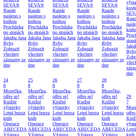
výsta
SEVA®
SEVA®
SEVA®
SEVA®
SEVA®
kost
Rande
Rande
Rande
Rande
Rande
SEV
naslepo s
naslepo s
naslepo s
naslepo s
naslepo s
Ran
knihou
knihou
knihou
knihou
knihou
nasl
Procházka
Procházka
Procházka
Procházka
Procházka
knih
po stopách
po stopách
po stopách
po stopách
po stopách
Proc
Jakuba Jana
Jakuba Jana
Jakuba Jana
Jakuba Jana
Jakuba Jana
stop
Ryby
Ryby
Ryby
Ryby
Ryby
Jaku
Zobrazit
Zobrazit
Zobrazit
Zobrazit
Zobrazit
Ryb
všechny
všechny
všechny
všechny
všechny
Zobr
záznamy ze
záznamy ze
záznamy ze
záznamy ze
záznamy ze
všec
dne
dne
dne
dne
dne
zázn
dne
24
25
26
27
28
8
8
8
8
8
Mozečku,
Mozečku,
Mozečku,
Mozečku,
Mozečku,
otřes se!
otřes se!
otřes se!
otřes se!
otřes se!
29
Knižní
Knižní
Knižní
Knižní
Knižní
7
výstavky
výstavky
výstavky
výstavky
výstavky
Moze
Letní burza
Letní burza
Letní burza
Letní burza
Letní burza
otřes
knih
knih
knih
knih
knih
Kniž
Operace
Operace
Operace
Operace
Operace
výst
ABECEDA
ABECEDA
ABECEDA
ABECEDA
ABECEDA
Letn
Výstava
Výstava
Výstava
Výstava
Výstava
knih