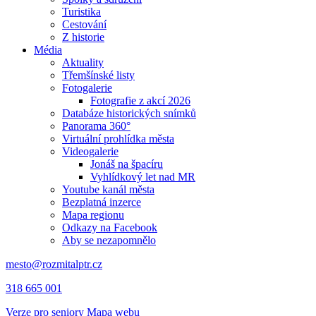
Turistika
Cestování
Z historie
Média
Aktuality
Třemšínské listy
Fotogalerie
Fotografie z akcí 2026
Databáze historických snímků
Panorama 360°
Virtuální prohlídka města
Videogalerie
Jonáš na špacíru
Vyhlídkový let nad MR
Youtube kanál města
Bezplatná inzerce
Mapa regionu
Odkazy na Facebook
Aby se nezapomnělo
mesto@rozmitalptr.cz
318 665 001
Verze pro seniory
Mapa webu