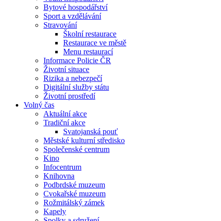
Bytové hospodářství
Sport a vzdělávání
Stravování
Školní restaurace
Restaurace ve městě
Menu restaurací
Informace Policie ČR
Životní situace
Rizika a nebezpečí
Digitální služby státu
Životní prostředí
Volný čas
Aktuální akce
Tradiční akce
Svatojanská pouť
Městské kulturní středisko
Společenské centrum
Kino
Infocentrum
Knihovna
Podbrdské muzeum
Cvokařské muzeum
Rožmitálský zámek
Kapely
Spolky a sdružení