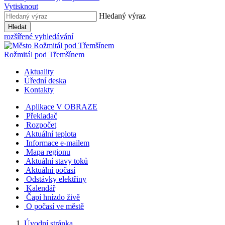
Vytisknout
Hledaný výraz
Hledat
rozšířené vyhledávání
Rožmitál
pod Třemšínem
Aktuality
Úřední deska
Kontakty
Aplikace V OBRAZE
Překladač
Rozpočet
Aktuální teplota
Informace e-mailem
Mapa regionu
Aktuální stavy toků
Aktuální počasí
Odstávky elektřiny
Kalendář
Čapí hnízdo živě
O počasí ve městě
Úvodní stránka