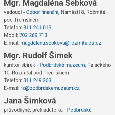
Mgr. Magdaléna Šebková
vedoucí -
Odbor finanční
,
Náměstí 8, Rožmitál
pod Třemšínem
Telefon:
311 241 013
Mobil:
702 269 713
E-mail:
magdalena.sebkova@rozmitalptr.cz
Mgr. Rudolf Šimek
kurátor sbírek -
Podbrdské muzeum
,
Palackého
10, Rožmitál pod Třemšínem
Telefon:
311 249 263
E-mail:
rs@podbrdskemuzeum.cz
Jana Šimková
průvodkyně, překladatelka -
Podbrdské