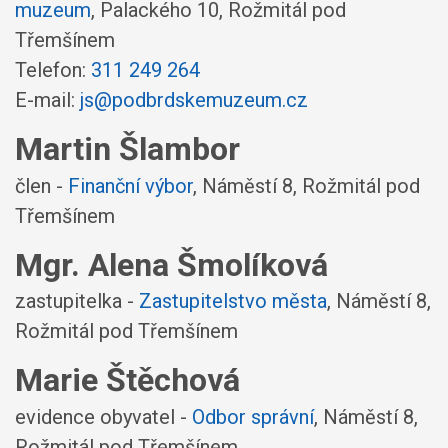
muzeum
,
Palackého 10, Rožmitál pod
Třemšínem
Telefon:
311 249 264
E-mail:
js@podbrdskemuzeum.cz
Martin Šlambor
člen -
Finanční výbor
,
Náměstí 8, Rožmitál pod
Třemšínem
Mgr. Alena Šmolíková
zastupitelka -
Zastupitelstvo města
,
Náměstí 8,
Rožmitál pod Třemšínem
Marie Štěchová
evidence obyvatel -
Odbor správní
,
Náměstí 8,
Rožmitál pod Třemšínem