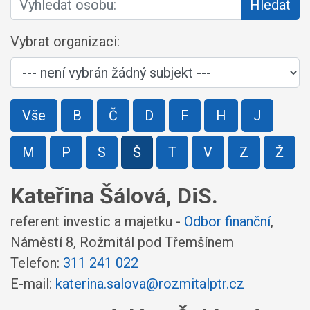
Hledat
Vybrat organizaci:
Vše
B
Č
D
F
H
J
M
P
S
Š
T
V
Z
Ž
Kateřina Šálová, DiS.
referent investic a majetku -
Odbor finanční
,
Náměstí 8, Rožmitál pod Třemšínem
Telefon:
311 241 022
E-mail:
katerina.salova@rozmitalptr.cz