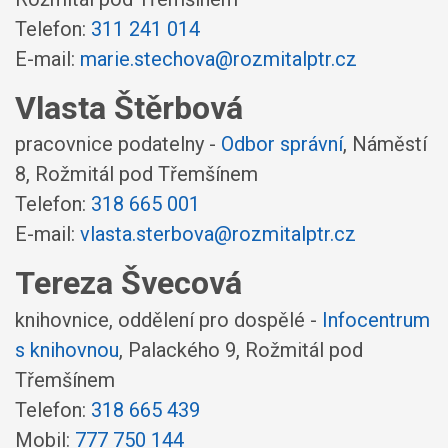
Telefon:
311 241 014
E-mail:
marie.stechova@rozmitalptr.cz
Vlasta Štěrbová
pracovnice podatelny -
Odbor správní
,
Náměstí
8, Rožmitál pod Třemšínem
Telefon:
318 665 001
E-mail:
vlasta.sterbova@rozmitalptr.cz
Tereza Švecová
knihovnice, oddělení pro dospělé -
Infocentrum
s knihovnou
,
Palackého 9, Rožmitál pod
Třemšínem
Telefon:
318 665 439
Mobil:
777 750 144