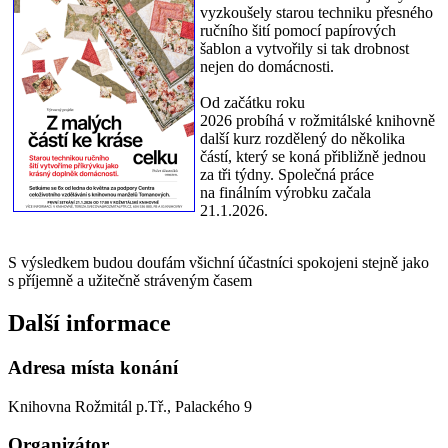
vyzkoušely starou techniku přesného
ručního šití pomocí papírových
šablon a vytvořily si tak drobnost
nejen do domácnosti.
Od začátku roku
2026 probíhá v rožmitálské knihovně
další kurz rozdělený do několika
částí, který se koná přibližně jednou
za tři týdny. Společná práce
na finálním výrobku začala
21.1.2026.
S výsledkem budou doufám všichní účastníci spokojeni stejně jako
s příjemně a užitečně stráveným časem
Další informace
Adresa místa konání
Knihovna Rožmitál p.Tř., Palackého 9
Organizátor