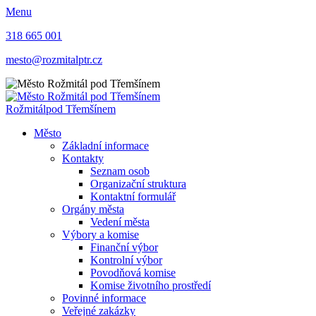
Menu
318 665 001
mesto@rozmitalptr.cz
Rožmitál
pod Třemšínem
Město
Základní informace
Kontakty
Seznam osob
Organizační struktura
Kontaktní formulář
Orgány města
Vedení města
Výbory a komise
Finanční výbor
Kontrolní výbor
Povodňová komise
Komise životního prostředí
Povinné informace
Veřejné zakázky