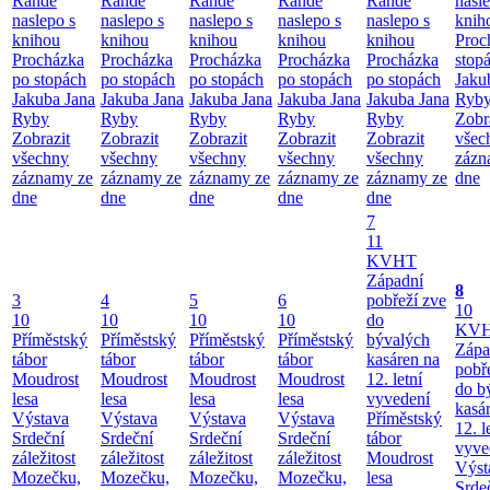
Rande
Rande
Rande
Rande
Rande
nasl
naslepo s
naslepo s
naslepo s
naslepo s
naslepo s
knih
knihou
knihou
knihou
knihou
knihou
Proc
Procházka
Procházka
Procházka
Procházka
Procházka
stop
po stopách
po stopách
po stopách
po stopách
po stopách
Jaku
Jakuba Jana
Jakuba Jana
Jakuba Jana
Jakuba Jana
Jakuba Jana
Ryb
Ryby
Ryby
Ryby
Ryby
Ryby
Zobr
Zobrazit
Zobrazit
Zobrazit
Zobrazit
Zobrazit
všec
všechny
všechny
všechny
všechny
všechny
zázn
záznamy ze
záznamy ze
záznamy ze
záznamy ze
záznamy ze
dne
dne
dne
dne
dne
dne
7
11
KVHT
Západní
8
3
4
5
6
pobřeží zve
10
10
10
10
10
do
KV
Příměstský
Příměstský
Příměstský
Příměstský
bývalých
Zápa
tábor
tábor
tábor
tábor
kasáren na
pobř
Moudrost
Moudrost
Moudrost
Moudrost
12. letní
do b
lesa
lesa
lesa
lesa
vyvedení
kasá
Výstava
Výstava
Výstava
Výstava
Příměstský
12. l
Srdeční
Srdeční
Srdeční
Srdeční
tábor
vyve
záležitost
záležitost
záležitost
záležitost
Moudrost
Výst
Mozečku,
Mozečku,
Mozečku,
Mozečku,
lesa
Srde