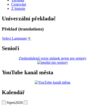
Turistika
Cestování
Z historie
Univerzální překladač
Překlad (translations)
Select Language
▼
Senioři
Zjednodušená verze stránek nejen pro seniory
YouTube kanál města
Kalendář
Srpen
2026