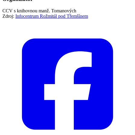
CCV s knihovnou manž. Tomanových
Zdroj:
Infocentrum Rožmitál pod Třemšínem