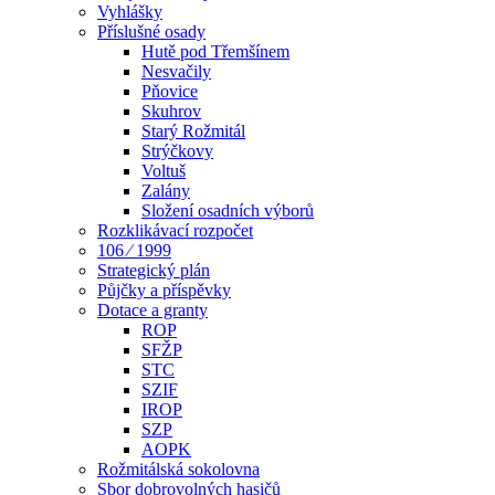
Vyhlášky
Příslušné osady
Hutě pod Třemšínem
Nesvačily
Pňovice
Skuhrov
Starý Rožmitál
Strýčkovy
Voltuš
Zalány
Složení osadních výborů
Rozklikávací rozpočet
106 ⁄ 1999
Strategický plán
Půjčky a příspěvky
Dotace a granty
ROP
SFŽP
STC
SZIF
IROP
SZP
AOPK
Rožmitálská sokolovna
Sbor dobrovolných hasičů