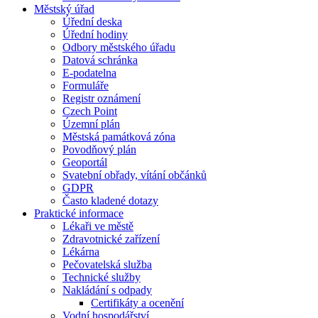
Městský úřad
Úřední deska
Úřední hodiny
Odbory městského úřadu
Datová schránka
E-podatelna
Formuláře
Registr oznámení
Czech Point
Územní plán
Městská památková zóna
Povodňový plán
Geoportál
Svatební obřady, vítání občánků
GDPR
Často kladené dotazy
Praktické informace
Lékaři ve městě
Zdravotnické zařízení
Lékárna
Pečovatelská služba
Technické služby
Nakládání s odpady
Certifikáty a ocenění
Vodní hospodářství