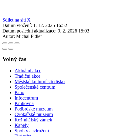
Sdílet na síti X
Datum vložení:
1. 12. 2025 16:52
Datum poslední aktualizace:
9. 2. 2026 15:03
Autor:
Michal Fidler
Volný čas
Aktuální akce
Tradiční akce
Městské kulturní středisko
Společenské centrum
Kino
Infocentrum
Knihovna
Podbrdské muzeum
Cvokařské muzeum
Rožmitálský zámek
Kapely
Spolky a sdružení