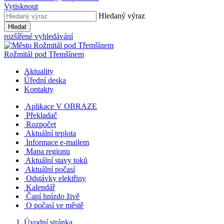
Vytisknout
Hledaný výraz
Hledat
rozšířené vyhledávání
Rožmitál
pod Třemšínem
Aktuality
Úřední deska
Kontakty
Aplikace V OBRAZE
Překladač
Rozpočet
Aktuální teplota
Informace e-mailem
Mapa regionu
Aktuální stavy toků
Aktuální počasí
Odstávky elektřiny
Kalendář
Čapí hnízdo živě
O počasí ve městě
Úvodní stránka