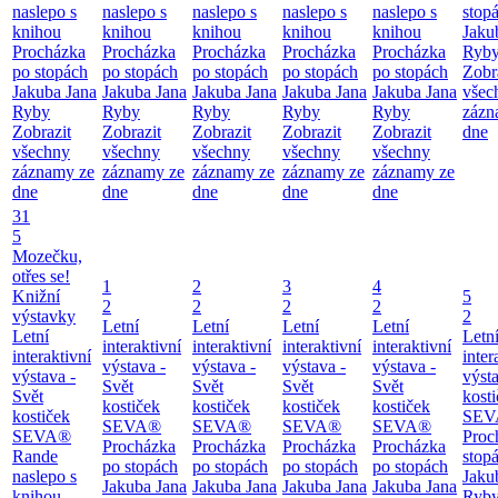
naslepo s
naslepo s
naslepo s
naslepo s
naslepo s
stop
knihou
knihou
knihou
knihou
knihou
Jaku
Procházka
Procházka
Procházka
Procházka
Procházka
Ryb
po stopách
po stopách
po stopách
po stopách
po stopách
Zobr
Jakuba Jana
Jakuba Jana
Jakuba Jana
Jakuba Jana
Jakuba Jana
všec
Ryby
Ryby
Ryby
Ryby
Ryby
zázn
Zobrazit
Zobrazit
Zobrazit
Zobrazit
Zobrazit
dne
všechny
všechny
všechny
všechny
všechny
záznamy ze
záznamy ze
záznamy ze
záznamy ze
záznamy ze
dne
dne
dne
dne
dne
31
5
Mozečku,
otřes se!
1
2
3
4
Knižní
5
2
2
2
2
výstavky
2
Letní
Letní
Letní
Letní
Letní
Letn
interaktivní
interaktivní
interaktivní
interaktivní
interaktivní
inter
výstava -
výstava -
výstava -
výstava -
výstava -
výsta
Svět
Svět
Svět
Svět
Svět
kost
kostiček
kostiček
kostiček
kostiček
kostiček
SEV
SEVA®
SEVA®
SEVA®
SEVA®
SEVA®
Proc
Procházka
Procházka
Procházka
Procházka
Rande
stop
po stopách
po stopách
po stopách
po stopách
naslepo s
Jaku
Jakuba Jana
Jakuba Jana
Jakuba Jana
Jakuba Jana
knihou
Ryb