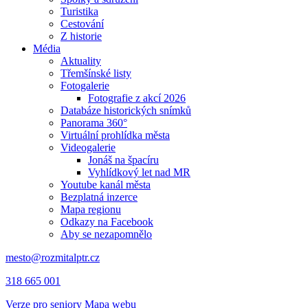
Turistika
Cestování
Z historie
Média
Aktuality
Třemšínské listy
Fotogalerie
Fotografie z akcí 2026
Databáze historických snímků
Panorama 360°
Virtuální prohlídka města
Videogalerie
Jonáš na špacíru
Vyhlídkový let nad MR
Youtube kanál města
Bezplatná inzerce
Mapa regionu
Odkazy na Facebook
Aby se nezapomnělo
mesto@rozmitalptr.cz
318 665 001
Verze pro seniory
Mapa webu