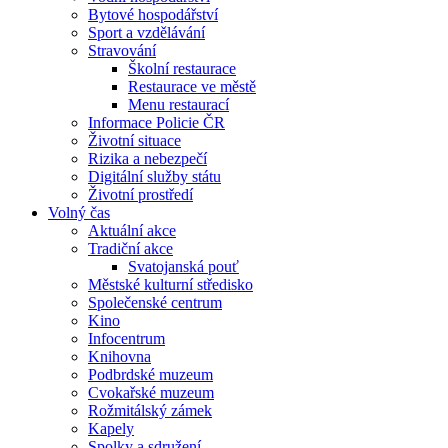
Bytové hospodářství
Sport a vzdělávání
Stravování
Školní restaurace
Restaurace ve městě
Menu restaurací
Informace Policie ČR
Životní situace
Rizika a nebezpečí
Digitální služby státu
Životní prostředí
Volný čas
Aktuální akce
Tradiční akce
Svatojanská pouť
Městské kulturní středisko
Společenské centrum
Kino
Infocentrum
Knihovna
Podbrdské muzeum
Cvokařské muzeum
Rožmitálský zámek
Kapely
Spolky a sdružení