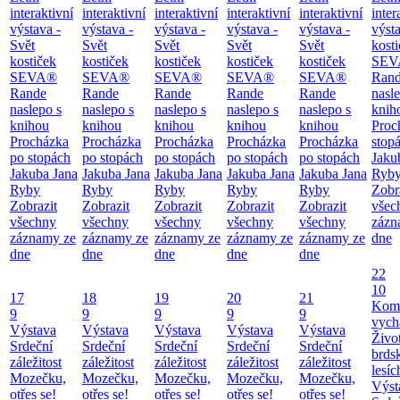
interaktivní
interaktivní
interaktivní
interaktivní
interaktivní
inter
výstava -
výstava -
výstava -
výstava -
výstava -
výsta
Svět
Svět
Svět
Svět
Svět
kost
kostiček
kostiček
kostiček
kostiček
kostiček
SEV
SEVA®
SEVA®
SEVA®
SEVA®
SEVA®
Ran
Rande
Rande
Rande
Rande
Rande
nasl
naslepo s
naslepo s
naslepo s
naslepo s
naslepo s
knih
knihou
knihou
knihou
knihou
knihou
Proc
Procházka
Procházka
Procházka
Procházka
Procházka
stop
po stopách
po stopách
po stopách
po stopách
po stopách
Jaku
Jakuba Jana
Jakuba Jana
Jakuba Jana
Jakuba Jana
Jakuba Jana
Ryb
Ryby
Ryby
Ryby
Ryby
Ryby
Zobr
Zobrazit
Zobrazit
Zobrazit
Zobrazit
Zobrazit
všec
všechny
všechny
všechny
všechny
všechny
zázn
záznamy ze
záznamy ze
záznamy ze
záznamy ze
záznamy ze
dne
dne
dne
dne
dne
dne
22
10
17
18
19
20
21
Kom
9
9
9
9
9
vych
Výstava
Výstava
Výstava
Výstava
Výstava
Živo
Srdeční
Srdeční
Srdeční
Srdeční
Srdeční
brds
záležitost
záležitost
záležitost
záležitost
záležitost
lesíc
Mozečku,
Mozečku,
Mozečku,
Mozečku,
Mozečku,
Výst
otřes se!
otřes se!
otřes se!
otřes se!
otřes se!