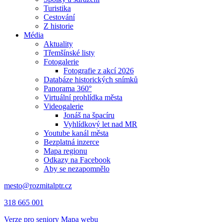
Turistika
Cestování
Z historie
Média
Aktuality
Třemšínské listy
Fotogalerie
Fotografie z akcí 2026
Databáze historických snímků
Panorama 360°
Virtuální prohlídka města
Videogalerie
Jonáš na špacíru
Vyhlídkový let nad MR
Youtube kanál města
Bezplatná inzerce
Mapa regionu
Odkazy na Facebook
Aby se nezapomnělo
mesto@rozmitalptr.cz
318 665 001
Verze pro seniory
Mapa webu