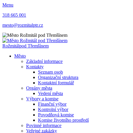
Menu
318 665 001
mesto@rozmitalptr.cz
Rožmitál
pod Třemšínem
Město
Základní informace
Kontakty
Seznam osob
Organizační struktura
Kontaktní formulář
Orgány města
Vedení města
Výbory a komise
Finanční výbor
Kontrolní výbor
Povodňová komise
Komise životního prostředí
Povinné informace
Veřejné zakázky