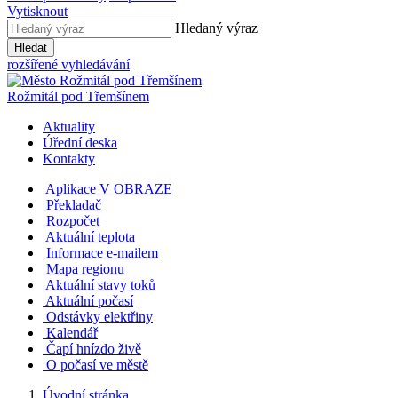
Vytisknout
Hledaný výraz
Hledat
rozšířené vyhledávání
Rožmitál
pod Třemšínem
Aktuality
Úřední deska
Kontakty
Aplikace V OBRAZE
Překladač
Rozpočet
Aktuální teplota
Informace e-mailem
Mapa regionu
Aktuální stavy toků
Aktuální počasí
Odstávky elektřiny
Kalendář
Čapí hnízdo živě
O počasí ve městě
Úvodní stránka