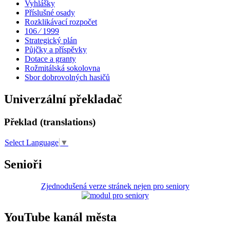
Vyhlášky
Příslušné osady
Rozklikávací rozpočet
106 ⁄ 1999
Strategický plán
Půjčky a příspěvky
Dotace a granty
Rožmitálská sokolovna
Sbor dobrovolných hasičů
Univerzální překladač
Překlad (translations)
Select Language
▼
Senioři
Zjednodušená verze stránek nejen pro seniory
YouTube kanál města