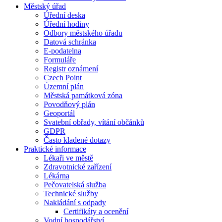
Městský úřad
Úřední deska
Úřední hodiny
Odbory městského úřadu
Datová schránka
E-podatelna
Formuláře
Registr oznámení
Czech Point
Územní plán
Městská památková zóna
Povodňový plán
Geoportál
Svatební obřady, vítání občánků
GDPR
Často kladené dotazy
Praktické informace
Lékaři ve městě
Zdravotnické zařízení
Lékárna
Pečovatelská služba
Technické služby
Nakládání s odpady
Certifikáty a ocenění
Vodní hospodářství