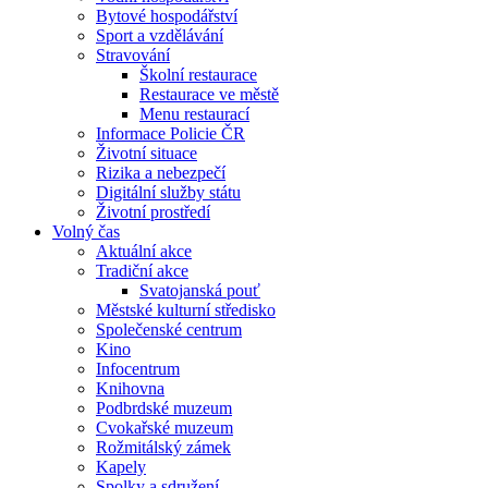
Bytové hospodářství
Sport a vzdělávání
Stravování
Školní restaurace
Restaurace ve městě
Menu restaurací
Informace Policie ČR
Životní situace
Rizika a nebezpečí
Digitální služby státu
Životní prostředí
Volný čas
Aktuální akce
Tradiční akce
Svatojanská pouť
Městské kulturní středisko
Společenské centrum
Kino
Infocentrum
Knihovna
Podbrdské muzeum
Cvokařské muzeum
Rožmitálský zámek
Kapely
Spolky a sdružení