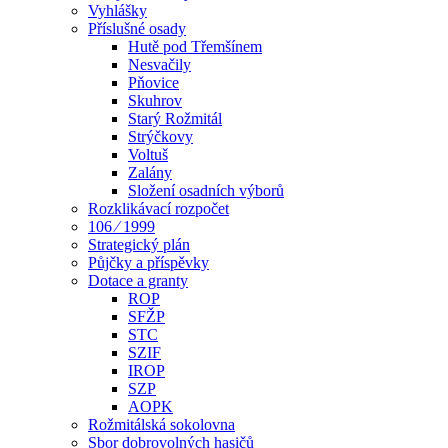
Vyhlášky
Příslušné osady
Hutě pod Třemšínem
Nesvačily
Pňovice
Skuhrov
Starý Rožmitál
Strýčkovy
Voltuš
Zalány
Složení osadních výborů
Rozklikávací rozpočet
106 ⁄ 1999
Strategický plán
Půjčky a příspěvky
Dotace a granty
ROP
SFŽP
STC
SZIF
IROP
SZP
AOPK
Rožmitálská sokolovna
Sbor dobrovolných hasičů