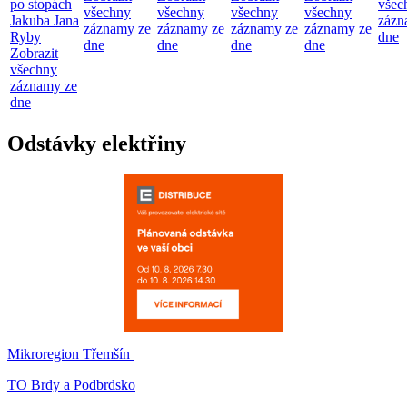
po stopách
všec
všechny
všechny
všechny
všechny
Jakuba Jana
zázn
záznamy ze
záznamy ze
záznamy ze
záznamy ze
Ryby
dne
dne
dne
dne
dne
Zobrazit
všechny
záznamy ze
dne
Odstávky elektřiny
Mikroregion Třemšín
TO Brdy a Podbrdsko