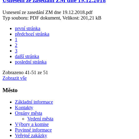
Usnesení ze zasedání ZM dne 19.12.2018
Usnesení ze zasedání ZM dne 19.12.2018.pdf
Typ souboru: PDF dokument, Velikost: 201,21 kB
první stránka
předchozí stránka
1
2
3
další stránka
poslední stránka
Zobrazeno
41
-
51
ze 51
Zobrazit vše
Město
Základní informace
Kontakty
Orgány města
Vedení města
Výbory a komise
Povinné informace
Veřejné zakázky