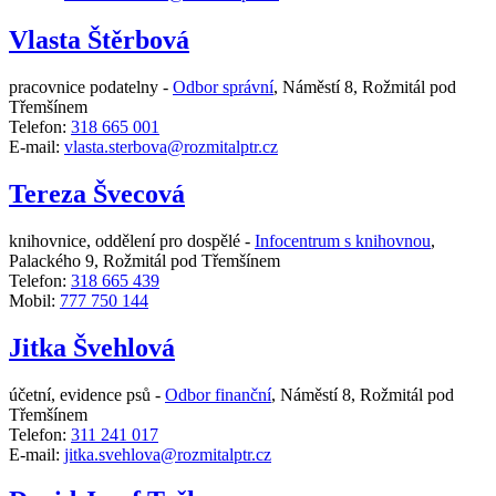
Vlasta Štěrbová
pracovnice podatelny -
Odbor správní
,
Náměstí 8, Rožmitál pod
Třemšínem
Telefon:
318 665 001
E-mail:
vlasta.sterbova@rozmitalptr.cz
Tereza Švecová
knihovnice, oddělení pro dospělé -
Infocentrum s knihovnou
,
Palackého 9, Rožmitál pod Třemšínem
Telefon:
318 665 439
Mobil:
777 750 144
Jitka Švehlová
účetní, evidence psů -
Odbor finanční
,
Náměstí 8, Rožmitál pod
Třemšínem
Telefon:
311 241 017
E-mail:
jitka.svehlova@rozmitalptr.cz