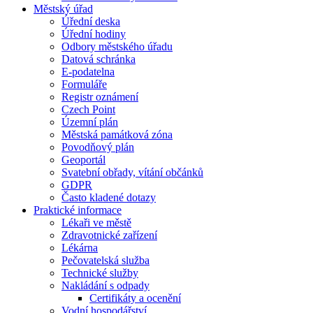
Městský úřad
Úřední deska
Úřední hodiny
Odbory městského úřadu
Datová schránka
E-podatelna
Formuláře
Registr oznámení
Czech Point
Územní plán
Městská památková zóna
Povodňový plán
Geoportál
Svatební obřady, vítání občánků
GDPR
Často kladené dotazy
Praktické informace
Lékaři ve městě
Zdravotnické zařízení
Lékárna
Pečovatelská služba
Technické služby
Nakládání s odpady
Certifikáty a ocenění
Vodní hospodářství