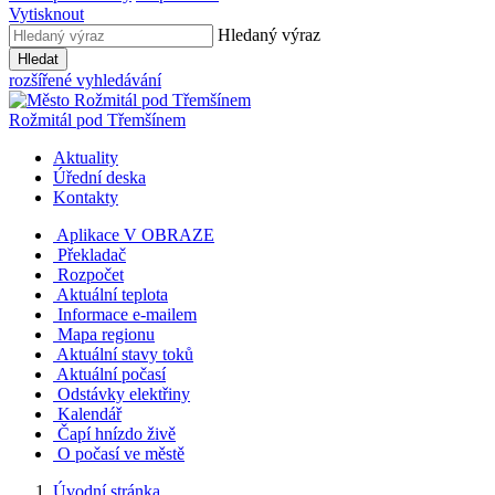
Vytisknout
Hledaný výraz
Hledat
rozšířené vyhledávání
Rožmitál
pod Třemšínem
Aktuality
Úřední deska
Kontakty
Aplikace V OBRAZE
Překladač
Rozpočet
Aktuální teplota
Informace e-mailem
Mapa regionu
Aktuální stavy toků
Aktuální počasí
Odstávky elektřiny
Kalendář
Čapí hnízdo živě
O počasí ve městě
Úvodní stránka