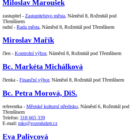
Miloslav Maroušek
zastupitel -
Zastupitelstvo města
,
Náměstí 8, Rožmitál pod
Třemšínem
radní -
Rada města
,
Náměstí 8, Rožmitál pod Třemšínem
Miroslav Mařík
člen -
Kontrolní výbor
,
Náměstí 8, Rožmitál pod Třemšínem
Bc. Markéta Michálková
členka -
Finanční výbor
,
Náměstí 8, Rožmitál pod Třemšínem
Bc. Petra Morová, DiS.
referentka -
Městské kulturní středisko
,
Náměstí 6, Rožmitál pod
Třemšínem
Telefon:
318 665 339
E-mail:
mks@rozmitalptr.cz
Eva Palivcová