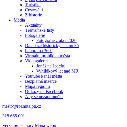
Turistika
Cestování
Z historie
Média
Aktuality
Třemšínské listy
Fotogalerie
Fotografie z akcí 2026
Databáze historických snímků
Panorama 360°
Virtuální prohlídka města
Videogalerie
Jonáš na špacíru
Vyhlídkový let nad MR
Youtube kanál města
Bezplatná inzerce
Mapa regionu
Odkazy na Facebook
Aby se nezapomnělo
mesto@rozmitalptr.cz
318 665 001
Verze pro seniory
Mapa webu