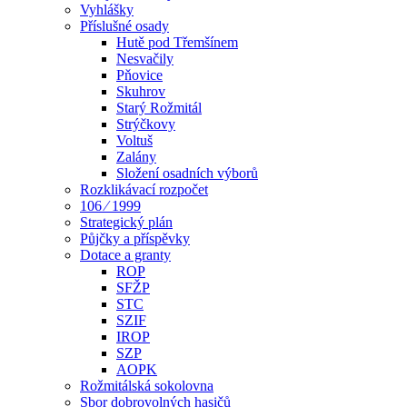
Vyhlášky
Příslušné osady
Hutě pod Třemšínem
Nesvačily
Pňovice
Skuhrov
Starý Rožmitál
Strýčkovy
Voltuš
Zalány
Složení osadních výborů
Rozklikávací rozpočet
106 ⁄ 1999
Strategický plán
Půjčky a příspěvky
Dotace a granty
ROP
SFŽP
STC
SZIF
IROP
SZP
AOPK
Rožmitálská sokolovna
Sbor dobrovolných hasičů