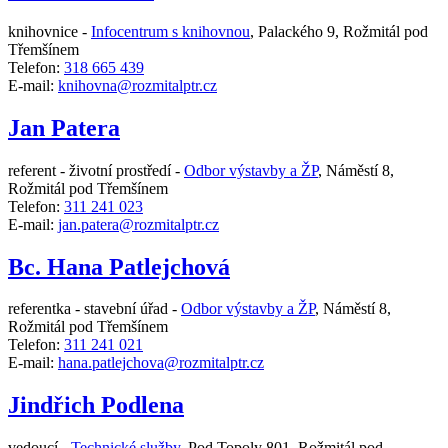
knihovnice -
Infocentrum s knihovnou
,
Palackého 9, Rožmitál pod
Třemšínem
Telefon:
318 665 439
E-mail:
knihovna@rozmitalptr.cz
Jan Patera
referent - životní prostředí -
Odbor výstavby a ŽP
,
Náměstí 8,
Rožmitál pod Třemšínem
Telefon:
311 241 023
E-mail:
jan.patera@rozmitalptr.cz
Bc. Hana Patlejchová
referentka - stavební úřad -
Odbor výstavby a ŽP
,
Náměstí 8,
Rožmitál pod Třemšínem
Telefon:
311 241 021
E-mail:
hana.patlejchova@rozmitalptr.cz
Jindřich Podlena
vedoucí -
Technické služby
,
Pod Topoly 801, Rožmitál pod