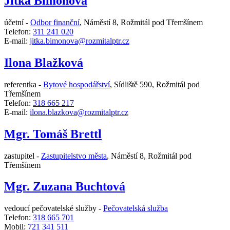
Jitka Bímonová
účetní -
Odbor finanční
,
Náměstí 8, Rožmitál pod Třemšínem
Telefon:
311 241 020
E-mail:
jitka.bimonova@rozmitalptr.cz
Ilona Blažková
referentka -
Bytové hospodářství
,
Sídliště 590, Rožmitál pod
Třemšínem
Telefon:
318 665 217
E-mail:
ilona.blazkova@rozmitalptr.cz
Mgr. Tomáš Brettl
zastupitel -
Zastupitelstvo města
,
Náměstí 8, Rožmitál pod
Třemšínem
Mgr. Zuzana Buchtová
vedoucí pečovatelské služby -
Pečovatelská služba
Telefon:
318 665 701
Mobil:
721 341 511