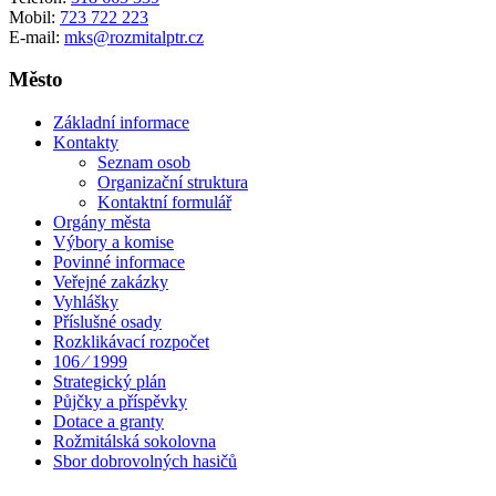
Mobil:
723 722 223
E-mail:
mks@rozmitalptr.cz
Město
Základní informace
Kontakty
Seznam osob
Organizační struktura
Kontaktní formulář
Orgány města
Výbory a komise
Povinné informace
Veřejné zakázky
Vyhlášky
Příslušné osady
Rozklikávací rozpočet
106 ⁄ 1999
Strategický plán
Půjčky a příspěvky
Dotace a granty
Rožmitálská sokolovna
Sbor dobrovolných hasičů