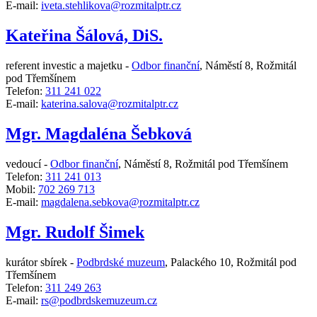
E-mail:
iveta.stehlikova@rozmitalptr.cz
Kateřina Šálová, DiS.
referent investic a majetku -
Odbor finanční
,
Náměstí 8, Rožmitál
pod Třemšínem
Telefon:
311 241 022
E-mail:
katerina.salova@rozmitalptr.cz
Mgr. Magdaléna Šebková
vedoucí -
Odbor finanční
,
Náměstí 8, Rožmitál pod Třemšínem
Telefon:
311 241 013
Mobil:
702 269 713
E-mail:
magdalena.sebkova@rozmitalptr.cz
Mgr. Rudolf Šimek
kurátor sbírek -
Podbrdské muzeum
,
Palackého 10, Rožmitál pod
Třemšínem
Telefon:
311 249 263
E-mail:
rs@podbrdskemuzeum.cz