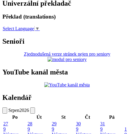
Univerzální překladač
Překlad (translations)
Select Language
▼
Senioři
Zjednodušená verze stránek nejen pro seniory
YouTube kanál města
Kalendář
Srpen
2026
Po
Út
St
Čt
Pá
27
28
29
30
31
9
9
9
9
9
1