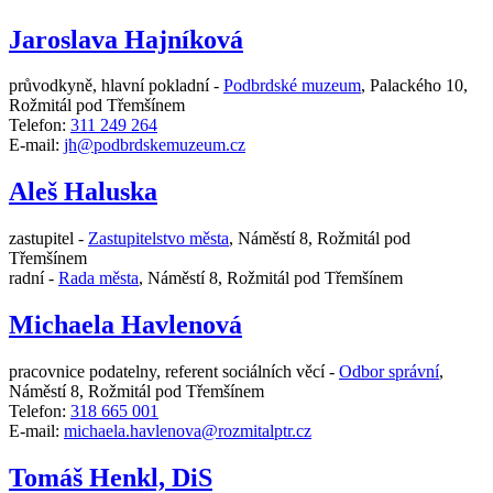
Jaroslava Hajníková
průvodkyně, hlavní pokladní -
Podbrdské muzeum
,
Palackého 10,
Rožmitál pod Třemšínem
Telefon:
311 249 264
E-mail:
jh@podbrdskemuzeum.cz
Aleš Haluska
zastupitel -
Zastupitelstvo města
,
Náměstí 8, Rožmitál pod
Třemšínem
radní -
Rada města
,
Náměstí 8, Rožmitál pod Třemšínem
Michaela Havlenová
pracovnice podatelny, referent sociálních věcí -
Odbor správní
,
Náměstí 8, Rožmitál pod Třemšínem
Telefon:
318 665 001
E-mail:
michaela.havlenova@rozmitalptr.cz
Tomáš Henkl, DiS