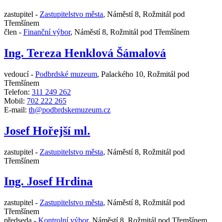
zastupitel -
Zastupitelstvo města
,
Náměstí 8, Rožmitál pod
Třemšínem
člen -
Finanční výbor
,
Náměstí 8, Rožmitál pod Třemšínem
Ing. Tereza Henklová Šámalová
vedoucí -
Podbrdské muzeum
,
Palackého 10, Rožmitál pod
Třemšínem
Telefon:
311 249 262
Mobil:
702 222 265
E-mail:
th@podbrdskemuzeum.cz
Josef Hořejší ml.
zastupitel -
Zastupitelstvo města
,
Náměstí 8, Rožmitál pod
Třemšínem
Ing. Josef Hrdina
zastupitel -
Zastupitelstvo města
,
Náměstí 8, Rožmitál pod
Třemšínem
předseda -
Kontrolní výbor
,
Náměstí 8, Rožmitál pod Třemšínem