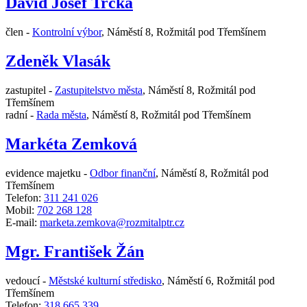
David Josef Trčka
člen -
Kontrolní výbor
,
Náměstí 8, Rožmitál pod Třemšínem
Zdeněk Vlasák
zastupitel -
Zastupitelstvo města
,
Náměstí 8, Rožmitál pod
Třemšínem
radní -
Rada města
,
Náměstí 8, Rožmitál pod Třemšínem
Markéta Zemková
evidence majetku -
Odbor finanční
,
Náměstí 8, Rožmitál pod
Třemšínem
Telefon:
311 241 026
Mobil:
702 268 128
E-mail:
marketa.zemkova@rozmitalptr.cz
Mgr. František Žán
vedoucí -
Městské kulturní středisko
,
Náměstí 6, Rožmitál pod
Třemšínem
Telefon:
318 665 339