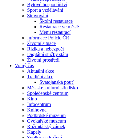
Bytové hospodářství
Sport a vzdělávání
Stravování
Školní restaurace
Restaurace ve městě
Menu restaurací
Informace Policie ČR
Životní situace
Rizika a nebezpečí
Digitální služby státu
Životní prostředí
Volný čas
Aktuální akce
Tradiční akce
Svatojanská pouť
Městské kulturní středisko
Společenské centrum
Kino
Infocentrum
Knihovna
Podbrdské muzeum
Cvokařské muzeum
Rožmitálský zámek
Kapely
Spolky a sdružení