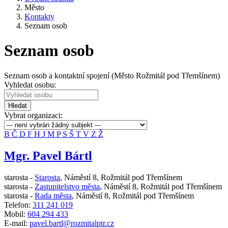
Město
Kontakty
Seznam osob
Seznam osob
Seznam osob a kontaktní spojení (Město Rožmitál pod Třemšínem)
Vyhledat osobu:
Hledat
Vybrat organizaci:
B
Č
D
F
H
J
M
P
S
Š
T
V
Z
Ž
Mgr. Pavel Bártl
starosta -
Starosta
,
Náměstí 8, Rožmitál pod Třemšínem
starosta -
Zastupitelstvo města
,
Náměstí 8, Rožmitál pod Třemšínem
starosta -
Rada města
,
Náměstí 8, Rožmitál pod Třemšínem
Telefon:
311 241 019
Mobil:
604 294 433
E-mail:
pavel.bartl@rozmitalptr.cz