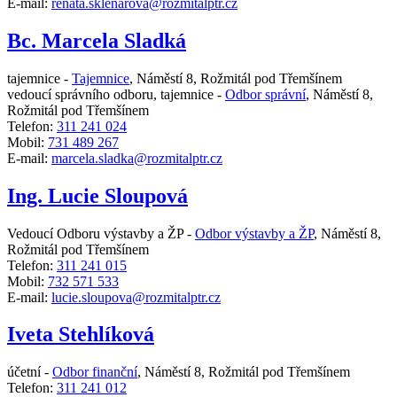
E-mail:
renata.sklenarova@rozmitalptr.cz
Bc. Marcela Sladká
tajemnice -
Tajemnice
,
Náměstí 8, Rožmitál pod Třemšínem
vedoucí správního odboru, tajemnice -
Odbor správní
,
Náměstí 8,
Rožmitál pod Třemšínem
Telefon:
311 241 024
Mobil:
731 489 267
E-mail:
marcela.sladka@rozmitalptr.cz
Ing. Lucie Sloupová
Vedoucí Odboru výstavby a ŽP -
Odbor výstavby a ŽP
,
Náměstí 8,
Rožmitál pod Třemšínem
Telefon:
311 241 015
Mobil:
732 571 533
E-mail:
lucie.sloupova@rozmitalptr.cz
Iveta Stehlíková
účetní -
Odbor finanční
,
Náměstí 8, Rožmitál pod Třemšínem
Telefon:
311 241 012