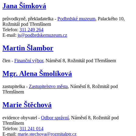
Jana Šimková
průvodkyně, překladatelka -
Podbrdské muzeum
,
Palackého 10,
Rožmitál pod Třemšínem
Telefon:
311 249 264
E-mail:
js@podbrdskemuzeum.cz
Martin Šlambor
člen -
Finanční výbor
,
Náměstí 8, Rožmitál pod Třemšínem
Mgr. Alena Šmolíková
zastupitelka -
Zastupitelstvo města
,
Náměstí 8, Rožmitál pod
Třemšínem
Marie Štěchová
evidence obyvatel -
Odbor správní
,
Náměstí 8, Rožmitál pod
Třemšínem
Telefon:
311 241 014
E-mail:
marie.stechova@rozmitalptr.cz