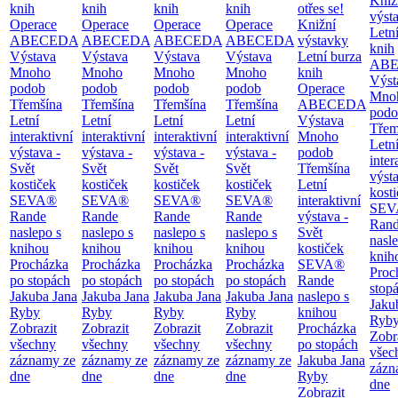
Kniž
knih
knih
knih
knih
otřes se!
výst
Operace
Operace
Operace
Operace
Knižní
Letn
ABECEDA
ABECEDA
ABECEDA
ABECEDA
výstavky
knih
Výstava
Výstava
Výstava
Výstava
Letní burza
AB
Mnoho
Mnoho
Mnoho
Mnoho
knih
Výst
podob
podob
podob
podob
Operace
Mno
Třemšína
Třemšína
Třemšína
Třemšína
ABECEDA
podo
Letní
Letní
Letní
Letní
Výstava
Třem
interaktivní
interaktivní
interaktivní
interaktivní
Mnoho
Letn
výstava -
výstava -
výstava -
výstava -
podob
inter
Svět
Svět
Svět
Svět
Třemšína
výsta
kostiček
kostiček
kostiček
kostiček
Letní
kost
SEVA®
SEVA®
SEVA®
SEVA®
interaktivní
SEV
Rande
Rande
Rande
Rande
výstava -
Ran
naslepo s
naslepo s
naslepo s
naslepo s
Svět
nasl
knihou
knihou
knihou
knihou
kostiček
knih
Procházka
Procházka
Procházka
Procházka
SEVA®
Proc
po stopách
po stopách
po stopách
po stopách
Rande
stop
Jakuba Jana
Jakuba Jana
Jakuba Jana
Jakuba Jana
naslepo s
Jaku
Ryby
Ryby
Ryby
Ryby
knihou
Ryb
Zobrazit
Zobrazit
Zobrazit
Zobrazit
Procházka
Zobr
všechny
všechny
všechny
všechny
po stopách
všec
záznamy ze
záznamy ze
záznamy ze
záznamy ze
Jakuba Jana
zázn
dne
dne
dne
dne
Ryby
dne
Zobrazit