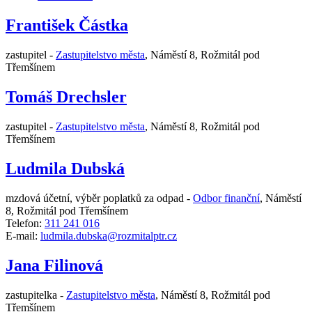
František Částka
zastupitel -
Zastupitelstvo města
,
Náměstí 8, Rožmitál pod
Třemšínem
Tomáš Drechsler
zastupitel -
Zastupitelstvo města
,
Náměstí 8, Rožmitál pod
Třemšínem
Ludmila Dubská
mzdová účetní, výběr poplatků za odpad -
Odbor finanční
,
Náměstí
8, Rožmitál pod Třemšínem
Telefon:
311 241 016
E-mail:
ludmila.dubska@rozmitalptr.cz
Jana Filinová
zastupitelka -
Zastupitelstvo města
,
Náměstí 8, Rožmitál pod
Třemšínem