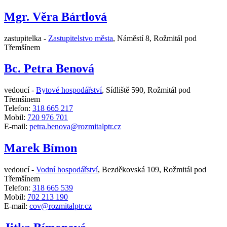
Mgr. Věra Bártlová
zastupitelka -
Zastupitelstvo města
,
Náměstí 8, Rožmitál pod
Třemšínem
Bc. Petra Benová
vedoucí -
Bytové hospodářství
,
Sídliště 590, Rožmitál pod
Třemšínem
Telefon:
318 665 217
Mobil:
720 976 701
E-mail:
petra.benova@rozmitalptr.cz
Marek Bímon
vedoucí -
Vodní hospodářství
,
Bezděkovská 109, Rožmitál pod
Třemšínem
Telefon:
318 665 539
Mobil:
702 213 190
E-mail:
cov@rozmitalptr.cz