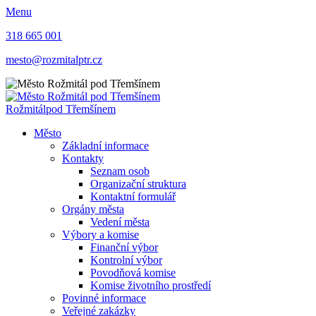
Menu
318 665 001
mesto@rozmitalptr.cz
Rožmitál
pod Třemšínem
Město
Základní informace
Kontakty
Seznam osob
Organizační struktura
Kontaktní formulář
Orgány města
Vedení města
Výbory a komise
Finanční výbor
Kontrolní výbor
Povodňová komise
Komise životního prostředí
Povinné informace
Veřejné zakázky