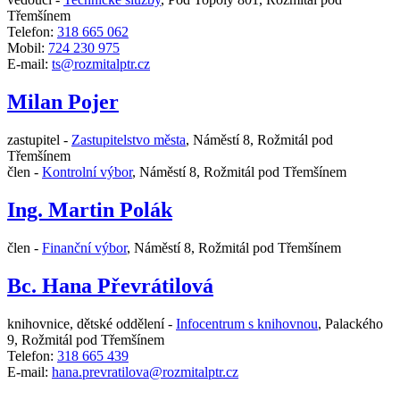
Třemšínem
Telefon:
318 665 062
Mobil:
724 230 975
E-mail:
ts@rozmitalptr.cz
Milan Pojer
zastupitel -
Zastupitelstvo města
,
Náměstí 8, Rožmitál pod
Třemšínem
člen -
Kontrolní výbor
,
Náměstí 8, Rožmitál pod Třemšínem
Ing. Martin Polák
člen -
Finanční výbor
,
Náměstí 8, Rožmitál pod Třemšínem
Bc. Hana Převrátilová
knihovnice, dětské oddělení -
Infocentrum s knihovnou
,
Palackého
9, Rožmitál pod Třemšínem
Telefon:
318 665 439
E-mail:
hana.prevratilova@rozmitalptr.cz