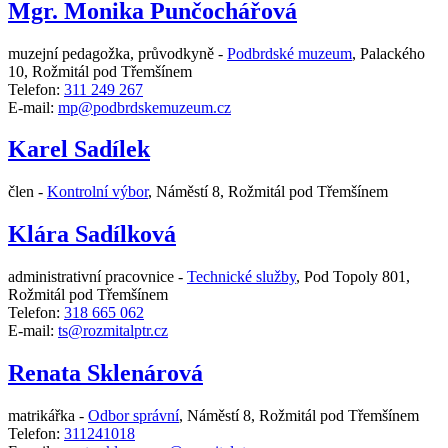
Mgr. Monika Punčochářová
muzejní pedagožka, průvodkyně -
Podbrdské muzeum
,
Palackého
10, Rožmitál pod Třemšínem
Telefon:
311 249 267
E-mail:
mp@podbrdskemuzeum.cz
Karel Sadílek
člen -
Kontrolní výbor
,
Náměstí 8, Rožmitál pod Třemšínem
Klára Sadílková
administrativní pracovnice -
Technické služby
,
Pod Topoly 801,
Rožmitál pod Třemšínem
Telefon:
318 665 062
E-mail:
ts@rozmitalptr.cz
Renata Sklenárová
matrikářka -
Odbor správní
,
Náměstí 8, Rožmitál pod Třemšínem
Telefon:
311241018