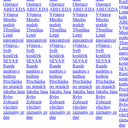
Kniž
Operace
Operace
Operace
Operace
Operace
výst
ABECEDA
ABECEDA
ABECEDA
ABECEDA
ABECEDA
Letn
Výstava
Výstava
Výstava
Výstava
Výstava
knih
Mnoho
Mnoho
Mnoho
Mnoho
Mnoho
AB
podob
podob
podob
podob
podob
Výst
Třemšína
Třemšína
Třemšína
Třemšína
Třemšína
Mno
Letní
Letní
Letní
Letní
Letní
podo
interaktivní
interaktivní
interaktivní
interaktivní
interaktivní
Třem
výstava -
výstava -
výstava -
výstava -
výstava -
Letn
Svět
Svět
Svět
Svět
Svět
inter
kostiček
kostiček
kostiček
kostiček
kostiček
výsta
SEVA®
SEVA®
SEVA®
SEVA®
SEVA®
kost
Rande
Rande
Rande
Rande
Rande
SEV
naslepo s
naslepo s
naslepo s
naslepo s
naslepo s
Ran
knihou
knihou
knihou
knihou
knihou
nasl
Procházka
Procházka
Procházka
Procházka
Procházka
knih
po stopách
po stopách
po stopách
po stopách
po stopách
Proc
Jakuba Jana
Jakuba Jana
Jakuba Jana
Jakuba Jana
Jakuba Jana
stop
Ryby
Ryby
Ryby
Ryby
Ryby
Jaku
Zobrazit
Zobrazit
Zobrazit
Zobrazit
Zobrazit
Ryb
všechny
všechny
všechny
všechny
všechny
Zobr
záznamy ze
záznamy ze
záznamy ze
záznamy ze
záznamy ze
všec
dne
dne
dne
dne
dne
zázn
dne