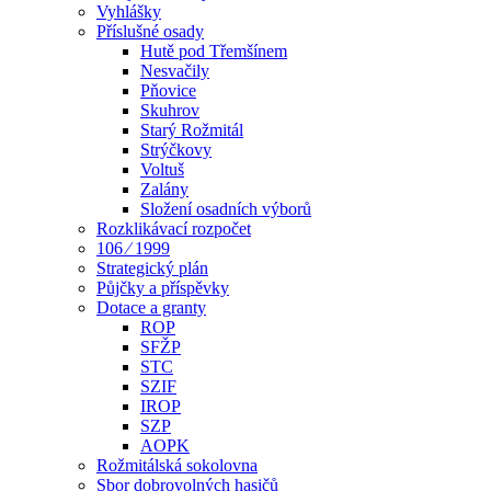
Vyhlášky
Příslušné osady
Hutě pod Třemšínem
Nesvačily
Pňovice
Skuhrov
Starý Rožmitál
Strýčkovy
Voltuš
Zalány
Složení osadních výborů
Rozklikávací rozpočet
106 ⁄ 1999
Strategický plán
Půjčky a příspěvky
Dotace a granty
ROP
SFŽP
STC
SZIF
IROP
SZP
AOPK
Rožmitálská sokolovna
Sbor dobrovolných hasičů