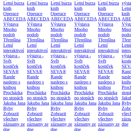
Letní burza
Letní burza
Letní burza
Letní burza
Letní burza
výst
knih
knih
knih
knih
knih
Letn
Operace
Operace
Operace
Operace
Operace
knih
ABECEDA
ABECEDA
ABECEDA
ABECEDA
ABECEDA
AB
Výstava
Výstava
Výstava
Výstava
Výstava
Výst
Mnoho
Mnoho
Mnoho
Mnoho
Mnoho
Mno
podob
podob
podob
podob
podob
podo
Třemšína
Třemšína
Třemšína
Třemšína
Třemšína
Třem
Letní
Letní
Letní
Letní
Letní
Letn
interaktivní
interaktivní
interaktivní
interaktivní
interaktivní
inter
výstava -
výstava -
výstava -
výstava -
výstava -
výsta
Svět
Svět
Svět
Svět
Svět
kost
kostiček
kostiček
kostiček
kostiček
kostiček
SEV
SEVA®
SEVA®
SEVA®
SEVA®
SEVA®
Ran
Rande
Rande
Rande
Rande
Rande
nasl
naslepo s
naslepo s
naslepo s
naslepo s
naslepo s
knih
knihou
knihou
knihou
knihou
knihou
Proc
Procházka
Procházka
Procházka
Procházka
Procházka
stop
po stopách
po stopách
po stopách
po stopách
po stopách
Jaku
Jakuba Jana
Jakuba Jana
Jakuba Jana
Jakuba Jana
Jakuba Jana
Ryb
Ryby
Ryby
Ryby
Ryby
Ryby
Zobr
Zobrazit
Zobrazit
Zobrazit
Zobrazit
Zobrazit
všec
všechny
všechny
všechny
všechny
všechny
zázn
záznamy ze
záznamy ze
záznamy ze
záznamy ze
záznamy ze
dne
dne
dne
dne
dne
dne