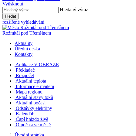
Vytisknout
Hledaný výraz
Hledat
rozšířené vyhledávání
Rožmitál
pod Třemšínem
Aktuality
Úřední deska
Kontakty
Aplikace V OBRAZE
Překladač
Rozpočet
Aktuální teplota
Informace e-mailem
Mapa regionu
Aktuální stavy toků
Aktuální počasí
Odstávky elektřiny
Kalendář
Čapí hnízdo živě
O počasí ve městě
Úvodní stránka