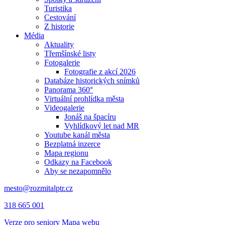
Turistika
Cestování
Z historie
Média
Aktuality
Třemšínské listy
Fotogalerie
Fotografie z akcí 2026
Databáze historických snímků
Panorama 360°
Virtuální prohlídka města
Videogalerie
Jonáš na špacíru
Vyhlídkový let nad MR
Youtube kanál města
Bezplatná inzerce
Mapa regionu
Odkazy na Facebook
Aby se nezapomnělo
mesto@rozmitalptr.cz
318 665 001
Verze pro seniory
Mapa webu