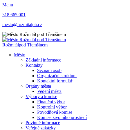
Menu
318 665 001
mesto@rozmitalptr.cz
Rožmitál
pod Třemšínem
Město
Základní informace
Kontakty
Seznam osob
Organizační struktura
Kontaktní formulář
Orgány města
Vedení města
Výbory a komise
Finanční výbor
Kontrolní výbor
Povodňová komise
Komise životního prostředí
Povinné informace
Veřejné zakázky