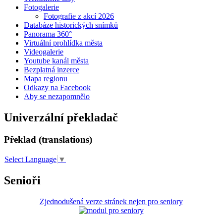
Fotogalerie
Fotografie z akcí 2026
Databáze historických snímků
Panorama 360°
Virtuální prohlídka města
Videogalerie
Youtube kanál města
Bezplatná inzerce
Mapa regionu
Odkazy na Facebook
Aby se nezapomnělo
Univerzální překladač
Překlad (translations)
Select Language
▼
Senioři
Zjednodušená verze stránek nejen pro seniory