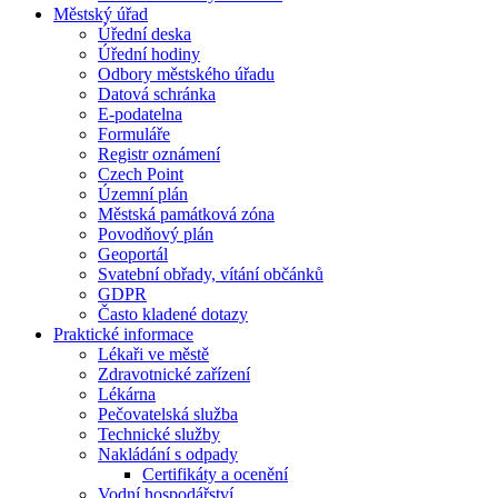
Městský úřad
Úřední deska
Úřední hodiny
Odbory městského úřadu
Datová schránka
E-podatelna
Formuláře
Registr oznámení
Czech Point
Územní plán
Městská památková zóna
Povodňový plán
Geoportál
Svatební obřady, vítání občánků
GDPR
Často kladené dotazy
Praktické informace
Lékaři ve městě
Zdravotnické zařízení
Lékárna
Pečovatelská služba
Technické služby
Nakládání s odpady
Certifikáty a ocenění
Vodní hospodářství