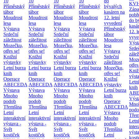
10
10
10
10
do
KV
Příměstský
Příměstský
Příměstský
Příměstský
bývalých
Zápa
tábor
tábor
tábor
tábor
kasáren na
pobř
Moudrost
Moudrost
Moudrost
Moudrost
12. letní
do b
lesa
lesa
lesa
lesa
vyvedení
kasá
Výstava
Výstava
Výstava
Výstava
Příměstský
12. l
Srdeční
Srdeční
Srdeční
Srdeční
tábor
vyve
záležitost
záležitost
záležitost
záležitost
Moudrost
Výst
Mozečku,
Mozečku,
Mozečku,
Mozečku,
lesa
Srde
otřes se!
otřes se!
otřes se!
otřes se!
Výstava
zálež
Knižní
Knižní
Knižní
Knižní
Srdeční
Moze
výstavky
výstavky
výstavky
výstavky
záležitost
otřes
Letní burza
Letní burza
Letní burza
Letní burza
Mozečku,
Kniž
knih
knih
knih
knih
otřes se!
výst
Operace
Operace
Operace
Operace
Knižní
Letn
ABECEDA
ABECEDA
ABECEDA
ABECEDA
výstavky
knih
Výstava
Výstava
Výstava
Výstava
Letní burza
AB
Mnoho
Mnoho
Mnoho
Mnoho
knih
Výst
podob
podob
podob
podob
Operace
Mno
Třemšína
Třemšína
Třemšína
Třemšína
ABECEDA
podo
Letní
Letní
Letní
Letní
Výstava
Třem
interaktivní
interaktivní
interaktivní
interaktivní
Mnoho
Letn
výstava -
výstava -
výstava -
výstava -
podob
inter
Svět
Svět
Svět
Svět
Třemšína
výsta
kostiček
kostiček
kostiček
kostiček
Letní
kost