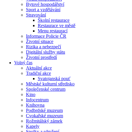
Bytové hospodářství
Sport a vzdělávání
Stravování
Školní restaurace
Restaurace ve městě
Menu restaurací
Informace Policie ČR
Životní situace
Rizika a nebezpečí
Digitální služby státu
Životní prostředí
Volný čas
Aktuální akce
Tradiční akce
Svatojanská pouť
Městské kulturní středisko
Společenské centrum
Kino
Infocentrum
Knihovna
Podbrdské muzeum
Cvokařské muzeum
Rožmitálský zámek
Kapely
Spolky a sdružení