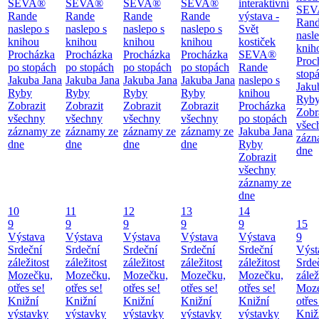
SEVA®
SEVA®
SEVA®
SEVA®
interaktivní
SEV
Rande
Rande
Rande
Rande
výstava -
Ran
naslepo s
naslepo s
naslepo s
naslepo s
Svět
nasl
knihou
knihou
knihou
knihou
kostiček
knih
Procházka
Procházka
Procházka
Procházka
SEVA®
Proc
po stopách
po stopách
po stopách
po stopách
Rande
stop
Jakuba Jana
Jakuba Jana
Jakuba Jana
Jakuba Jana
naslepo s
Jaku
Ryby
Ryby
Ryby
Ryby
knihou
Ryb
Zobrazit
Zobrazit
Zobrazit
Zobrazit
Procházka
Zobr
všechny
všechny
všechny
všechny
po stopách
všec
záznamy ze
záznamy ze
záznamy ze
záznamy ze
Jakuba Jana
zázn
dne
dne
dne
dne
Ryby
dne
Zobrazit
všechny
záznamy ze
dne
10
11
12
13
14
9
9
9
9
9
15
Výstava
Výstava
Výstava
Výstava
Výstava
9
Srdeční
Srdeční
Srdeční
Srdeční
Srdeční
Výst
záležitost
záležitost
záležitost
záležitost
záležitost
Srde
Mozečku,
Mozečku,
Mozečku,
Mozečku,
Mozečku,
zálež
otřes se!
otřes se!
otřes se!
otřes se!
otřes se!
Moze
Knižní
Knižní
Knižní
Knižní
Knižní
otřes
výstavky
výstavky
výstavky
výstavky
výstavky
Kniž