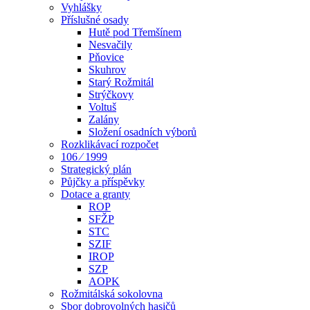
Vyhlášky
Příslušné osady
Hutě pod Třemšínem
Nesvačily
Pňovice
Skuhrov
Starý Rožmitál
Strýčkovy
Voltuš
Zalány
Složení osadních výborů
Rozklikávací rozpočet
106 ⁄ 1999
Strategický plán
Půjčky a příspěvky
Dotace a granty
ROP
SFŽP
STC
SZIF
IROP
SZP
AOPK
Rožmitálská sokolovna
Sbor dobrovolných hasičů