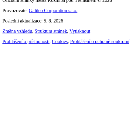
Oficiální stránky města Rožmitál pod Třemšínem © 2026
Provozovatel
Galileo Corporation s.r.o.
Poslední aktualizace: 5. 8. 2026
Změna vzhledu
,
Struktura stránek
,
Vytisknout
Prohlášení o přístupnosti
,
Cookies
,
Prohlášení o ochraně soukromí