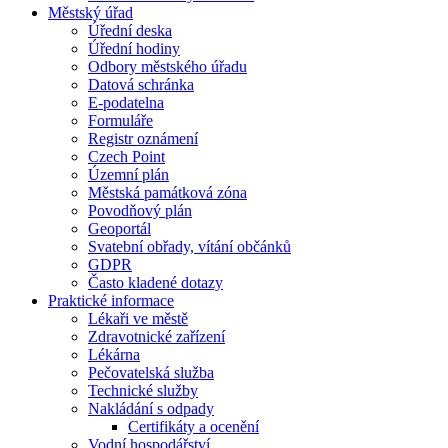
Městský úřad
Úřední deska
Úřední hodiny
Odbory městského úřadu
Datová schránka
E-podatelna
Formuláře
Registr oznámení
Czech Point
Územní plán
Městská památková zóna
Povodňový plán
Geoportál
Svatební obřady, vítání občánků
GDPR
Často kladené dotazy
Praktické informace
Lékaři ve městě
Zdravotnické zařízení
Lékárna
Pečovatelská služba
Technické služby
Nakládání s odpady
Certifikáty a ocenění
Vodní hospodářství