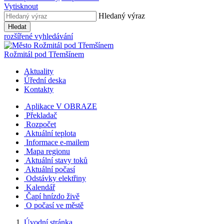
Vytisknout
Hledaný výraz
Hledat
rozšířené vyhledávání
Rožmitál
pod Třemšínem
Aktuality
Úřední deska
Kontakty
Aplikace V OBRAZE
Překladač
Rozpočet
Aktuální teplota
Informace e-mailem
Mapa regionu
Aktuální stavy toků
Aktuální počasí
Odstávky elektřiny
Kalendář
Čapí hnízdo živě
O počasí ve městě
Úvodní stránka