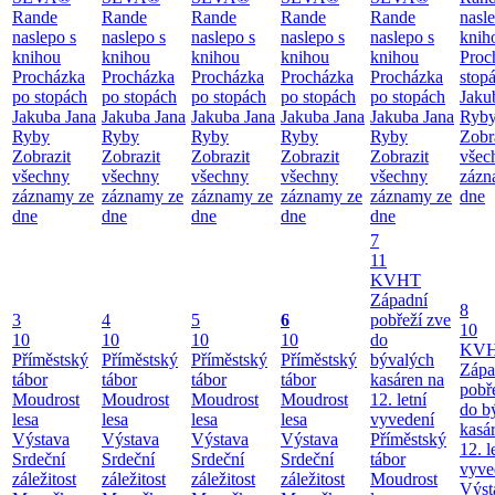
Rande
Rande
Rande
Rande
Rande
nasl
naslepo s
naslepo s
naslepo s
naslepo s
naslepo s
knih
knihou
knihou
knihou
knihou
knihou
Proc
Procházka
Procházka
Procházka
Procházka
Procházka
stop
po stopách
po stopách
po stopách
po stopách
po stopách
Jaku
Jakuba Jana
Jakuba Jana
Jakuba Jana
Jakuba Jana
Jakuba Jana
Ryb
Ryby
Ryby
Ryby
Ryby
Ryby
Zobr
Zobrazit
Zobrazit
Zobrazit
Zobrazit
Zobrazit
všec
všechny
všechny
všechny
všechny
všechny
zázn
záznamy ze
záznamy ze
záznamy ze
záznamy ze
záznamy ze
dne
dne
dne
dne
dne
dne
7
11
KVHT
Západní
8
3
4
5
6
pobřeží zve
10
10
10
10
10
do
KV
Příměstský
Příměstský
Příměstský
Příměstský
bývalých
Zápa
tábor
tábor
tábor
tábor
kasáren na
pobř
Moudrost
Moudrost
Moudrost
Moudrost
12. letní
do b
lesa
lesa
lesa
lesa
vyvedení
kasá
Výstava
Výstava
Výstava
Výstava
Příměstský
12. l
Srdeční
Srdeční
Srdeční
Srdeční
tábor
vyve
záležitost
záležitost
záležitost
záležitost
Moudrost
Výst