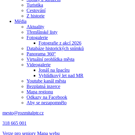
Turistika
Cestování
Z historie
Média
Aktuality
Třemšínské listy
Fotogalerie
Fotografie z akcí 2026
Databáze historických snímků
Panorama 360°
Virtuální prohlídka města
Videogalerie
Jonáš na špacíru
Vyhlídkový let nad MR
Youtube kanál města
Bezplatná inzerce
Mapa regionu
Odkazy na Facebook
Aby se nezapomnělo
mesto@rozmitalptr.cz
318 665 001
Verze pro seniory
Mapa webu