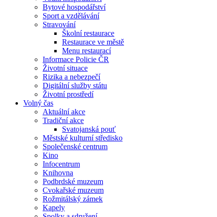
Bytové hospodářství
Sport a vzdělávání
Stravování
Školní restaurace
Restaurace ve městě
Menu restaurací
Informace Policie ČR
Životní situace
Rizika a nebezpečí
Digitální služby státu
Životní prostředí
Volný čas
Aktuální akce
Tradiční akce
Svatojanská pouť
Městské kulturní středisko
Společenské centrum
Kino
Infocentrum
Knihovna
Podbrdské muzeum
Cvokařské muzeum
Rožmitálský zámek
Kapely
Spolky a sdružení