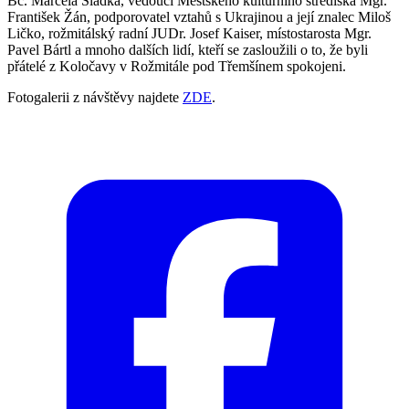
Bc. Marcela Sladká, vedoucí Městského kulturního střediska Mgr.
František Žán, podporovatel vztahů s Ukrajinou a její znalec Miloš
Ličko, rožmitálský radní JUDr. Josef Kaiser, místostarosta Mgr.
Pavel Bártl a mnoho dalších lidí, kteří se zasloužili o to, že byli
přátelé z Koločavy v Rožmitále pod Třemšínem spokojeni.
Fotogalerii z návštěvy najdete
ZDE
.