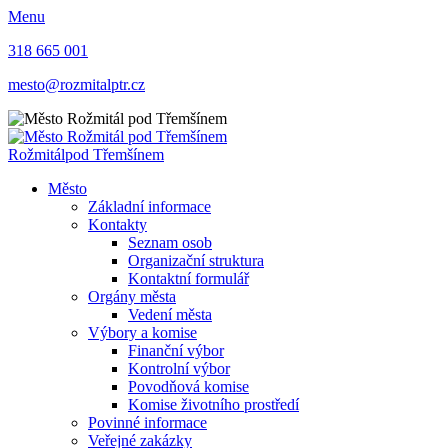
Menu
318 665 001
mesto@rozmitalptr.cz
Rožmitál
pod Třemšínem
Město
Základní informace
Kontakty
Seznam osob
Organizační struktura
Kontaktní formulář
Orgány města
Vedení města
Výbory a komise
Finanční výbor
Kontrolní výbor
Povodňová komise
Komise životního prostředí
Povinné informace
Veřejné zakázky