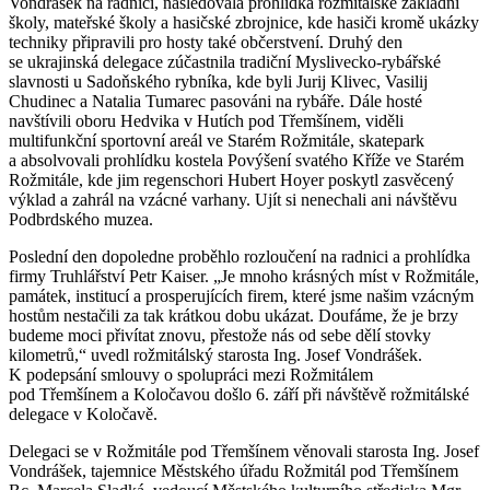
Vondrášek na radnici, následovala prohlídka rožmitálské základní
školy, mateřské školy a hasičské zbrojnice, kde hasiči kromě ukázky
techniky připravili pro hosty také občerstvení. Druhý den
se ukrajinská delegace zúčastnila tradiční Myslivecko-rybářské
slavnosti u Sadoňského rybníka, kde byli Jurij Klivec, Vasilij
Chudinec a Natalia Tumarec pasováni na rybáře. Dále hosté
navštívili oboru Hedvika v Hutích pod Třemšínem, viděli
multifunkční sportovní areál ve Starém Rožmitále, skatepark
a absolvovali prohlídku kostela Povýšení svatého Kříže ve Starém
Rožmitále, kde jim regenschori Hubert Hoyer poskytl zasvěcený
výklad a zahrál na vzácné varhany. Ujít si nenechali ani návštěvu
Podbrdského muzea.
Poslední den dopoledne proběhlo rozloučení na radnici a prohlídka
firmy Truhlářství Petr Kaiser. „Je mnoho krásných míst v Rožmitále,
památek, institucí a prosperujících firem, které jsme našim vzácným
hostům nestačili za tak krátkou dobu ukázat. Doufáme, že je brzy
budeme moci přivítat znovu, přestože nás od sebe dělí stovky
kilometrů,“ uvedl rožmitálský starosta Ing. Josef Vondrášek.
K podepsání smlouvy o spolupráci mezi Rožmitálem
pod Třemšínem a Koločavou došlo 6. září při návštěvě rožmitálské
delegace v Koločavě.
Delegaci se v Rožmitále pod Třemšínem věnovali starosta Ing. Josef
Vondrášek, tajemnice Městského úřadu Rožmitál pod Třemšínem