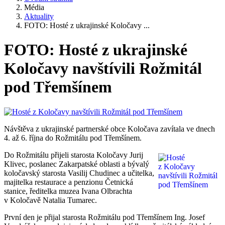
Média
Aktuality
FOTO: Hosté z ukrajinské Koločavy ...
FOTO: Hosté z ukrajinské
Koločavy navštívili Rožmitál
pod Třemšínem
Návštěva z ukrajinské partnerské obce Koločava zavítala ve dnech
4. až 6. října do Rožmitálu pod Třemšínem.
Do Rožmitálu přijeli starosta Koločavy Jurij
Klivec, poslanec Zakarpatské oblasti a bývalý
koločavský starosta Vasilij Chudinec a učitelka,
majitelka restaurace a penzionu Četnická
stanice, ředitelka muzea Ivana Olbrachta
v Koločavě Natalia Tumarec.
První den je přijal starosta Rožmitálu pod Třemšínem Ing. Josef