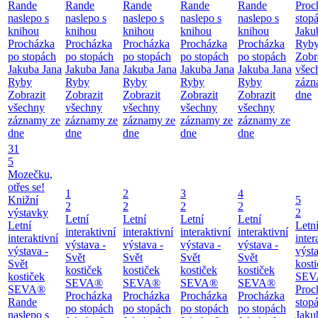
Rande
Rande
Rande
Rande
Rande
Proc
naslepo s
naslepo s
naslepo s
naslepo s
naslepo s
stop
knihou
knihou
knihou
knihou
knihou
Jaku
Procházka
Procházka
Procházka
Procházka
Procházka
Ryb
po stopách
po stopách
po stopách
po stopách
po stopách
Zobr
Jakuba Jana
Jakuba Jana
Jakuba Jana
Jakuba Jana
Jakuba Jana
všec
Ryby
Ryby
Ryby
Ryby
Ryby
zázn
Zobrazit
Zobrazit
Zobrazit
Zobrazit
Zobrazit
dne
všechny
všechny
všechny
všechny
všechny
záznamy ze
záznamy ze
záznamy ze
záznamy ze
záznamy ze
dne
dne
dne
dne
dne
31
5
Mozečku,
otřes se!
1
2
3
4
Knižní
5
2
2
2
2
výstavky
2
Letní
Letní
Letní
Letní
Letní
Letn
interaktivní
interaktivní
interaktivní
interaktivní
interaktivní
inter
výstava -
výstava -
výstava -
výstava -
výstava -
výsta
Svět
Svět
Svět
Svět
Svět
kost
kostiček
kostiček
kostiček
kostiček
kostiček
SEV
SEVA®
SEVA®
SEVA®
SEVA®
SEVA®
Proc
Procházka
Procházka
Procházka
Procházka
Rande
stop
po stopách
po stopách
po stopách
po stopách
naslepo s
Jaku