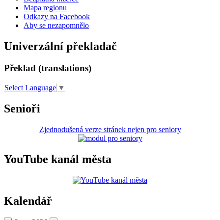
Mapa regionu
Odkazy na Facebook
Aby se nezapomnělo
Univerzální překladač
Překlad (translations)
Select Language
▼
Senioři
Zjednodušená verze stránek nejen pro seniory
YouTube kanál města
Kalendář