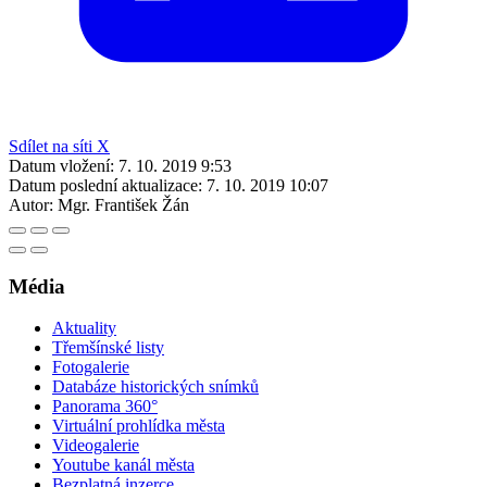
Sdílet na síti X
Datum vložení:
7. 10. 2019 9:53
Datum poslední aktualizace:
7. 10. 2019 10:07
Autor:
Mgr. František Žán
Média
Aktuality
Třemšínské listy
Fotogalerie
Databáze historických snímků
Panorama 360°
Virtuální prohlídka města
Videogalerie
Youtube kanál města
Bezplatná inzerce