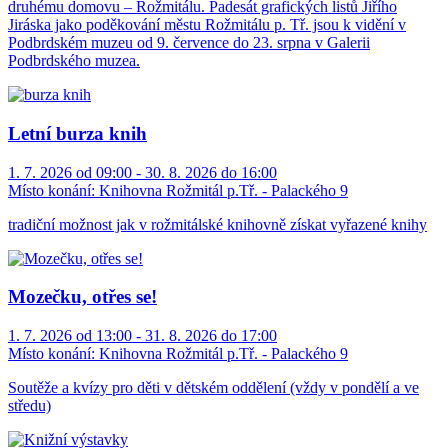
druhému domovu – Rožmitálu. Padesát grafických listů Jiřího
Jiráska jako poděkování městu Rožmitálu p. Tř. jsou k vidění v
Podbrdském muzeu od 9. července do 23. srpna v Galerii
Podbrdského muzea.
Letní burza knih
1. 7. 2026 od 09:00 - 30. 8. 2026 do 16:00
Místo konání:
Knihovna Rožmitál p.Tř. - Palackého 9
tradiční možnost jak v rožmitálské knihovně získat vyřazené knihy
Mozečku, otřes se!
1. 7. 2026 od 13:00 - 31. 8. 2026 do 17:00
Místo konání:
Knihovna Rožmitál p.Tř. - Palackého 9
Soutěže a kvízy pro děti v dětském oddělení (vždy v pondělí a ve
středu)