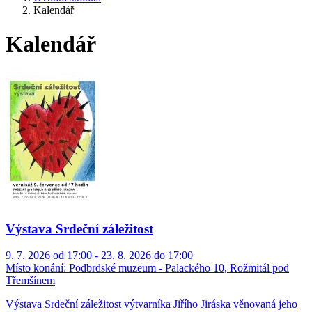
Kalendář
Kalendář
Výstava Srdeční záležitost
9. 7. 2026 od 17:00 - 23. 8. 2026 do 17:00
Místo konání:
Podbrdské muzeum - Palackého 10, Rožmitál pod
Třemšínem
Výstava Srdeční záležitost výtvarníka Jiřího Jiráska věnovaná jeho