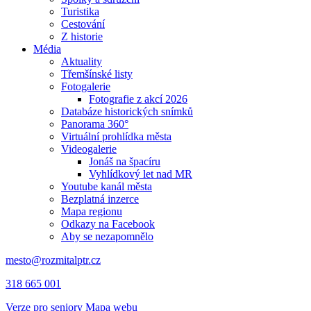
Turistika
Cestování
Z historie
Média
Aktuality
Třemšínské listy
Fotogalerie
Fotografie z akcí 2026
Databáze historických snímků
Panorama 360°
Virtuální prohlídka města
Videogalerie
Jonáš na špacíru
Vyhlídkový let nad MR
Youtube kanál města
Bezplatná inzerce
Mapa regionu
Odkazy na Facebook
Aby se nezapomnělo
mesto@rozmitalptr.cz
318 665 001
Verze pro seniory
Mapa webu