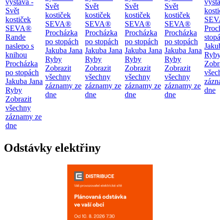
výstava -
výsta
Svět
Svět
Svět
Svět
Svět
kost
kostiček
kostiček
kostiček
kostiček
kostiček
SEV
SEVA®
SEVA®
SEVA®
SEVA®
SEVA®
Proc
Procházka
Procházka
Procházka
Procházka
Rande
stop
po stopách
po stopách
po stopách
po stopách
naslepo s
Jaku
Jakuba Jana
Jakuba Jana
Jakuba Jana
Jakuba Jana
knihou
Ryb
Ryby
Ryby
Ryby
Ryby
Procházka
Zobr
Zobrazit
Zobrazit
Zobrazit
Zobrazit
po stopách
všec
všechny
všechny
všechny
všechny
Jakuba Jana
zázn
záznamy ze
záznamy ze
záznamy ze
záznamy ze
Ryby
dne
dne
dne
dne
dne
Zobrazit
všechny
záznamy ze
dne
Odstávky elektřiny