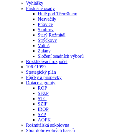
Vyhlášky
Příslušné osady
Hutě pod Třemšínem
Nesvačily
Pňovice
Skuhrov
Starý Rožmitál
Strýčkovy
Voltuš
Zalány
Složení osadních výborů
Rozklikávací rozpočet
106 ⁄ 1999
Strategický plán
Půjčky a příspěvky
Dotace a granty
ROP
SFŽP
STC
SZIF
IROP
SZP
AOPK
Rožmitálská sokolovna
Sbor dobrovolných hasičů