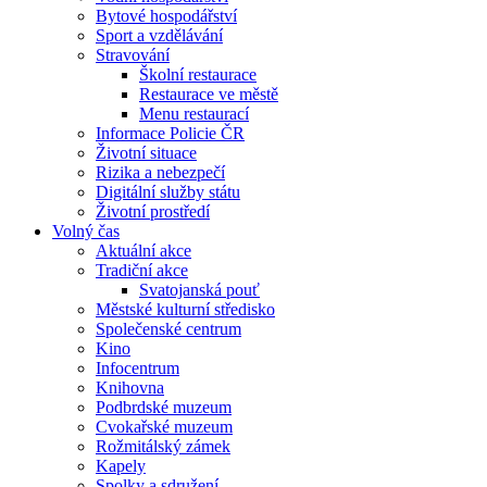
Bytové hospodářství
Sport a vzdělávání
Stravování
Školní restaurace
Restaurace ve městě
Menu restaurací
Informace Policie ČR
Životní situace
Rizika a nebezpečí
Digitální služby státu
Životní prostředí
Volný čas
Aktuální akce
Tradiční akce
Svatojanská pouť
Městské kulturní středisko
Společenské centrum
Kino
Infocentrum
Knihovna
Podbrdské muzeum
Cvokařské muzeum
Rožmitálský zámek
Kapely
Spolky a sdružení