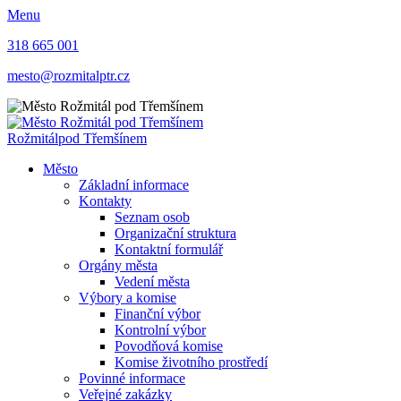
Menu
318 665 001
mesto@rozmitalptr.cz
Rožmitál
pod Třemšínem
Město
Základní informace
Kontakty
Seznam osob
Organizační struktura
Kontaktní formulář
Orgány města
Vedení města
Výbory a komise
Finanční výbor
Kontrolní výbor
Povodňová komise
Komise životního prostředí
Povinné informace
Veřejné zakázky