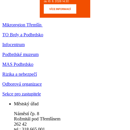
Mikroregion Třemšín
TO Brdy a Podbrdsko
Infocentrum
Podbrdské muzeum
MAS Podbrdsko
Rizika a nebezpečí
Odborová organizace
Sekce pro zastupitele
Městský úřad
Náměstí čp. 8
Rožmitál pod Třemšínem
262 42
tel.: 318 665 001