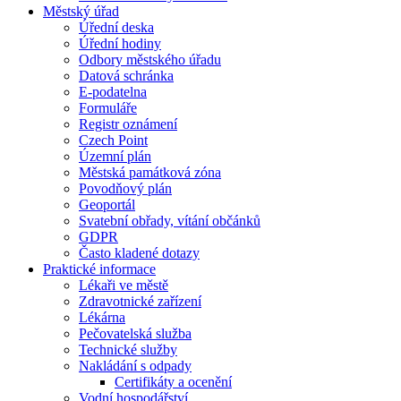
Městský úřad
Úřední deska
Úřední hodiny
Odbory městského úřadu
Datová schránka
E-podatelna
Formuláře
Registr oznámení
Czech Point
Územní plán
Městská památková zóna
Povodňový plán
Geoportál
Svatební obřady, vítání občánků
GDPR
Často kladené dotazy
Praktické informace
Lékaři ve městě
Zdravotnické zařízení
Lékárna
Pečovatelská služba
Technické služby
Nakládání s odpady
Certifikáty a ocenění
Vodní hospodářství