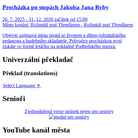
Procházka po stopách Jakuba Jana Ryby
26. 7. 2025 - 31. 12. 2026 začátek od 15:00
Místo konání:
Rožmitál pod Třemšínem - Rožmitál pod Třemšínem
Objevte zajímavá místa spjatá se životem a dílem rožmitálského
pedagoga a hudebního skladatele. Průvodce procházkou nyní
získáte ve formě letáčku na pokladně Podbrdského muzea.
Univerzální překladač
Překlad (translations)
Select Language
▼
Senioři
Zjednodušená verze stránek nejen pro seniory
YouTube kanál města