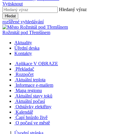
Vytisknout
Hledaný výraz
Hledat
rozšířené vyhledávání
Rožmitál
pod Třemšínem
Aktuality
Úřední deska
Kontakty
Aplikace V OBRAZE
Překladač
Rozpočet
Aktuální teplota
Informace e-mailem
Mapa regionu
Aktuální stavy toků
Aktuální počasí
Odstávky elektřiny
Kalendář
Čapí hnízdo živě
O počasí ve městě
Úvodní stránka