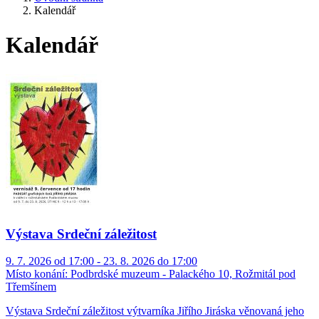
Kalendář
Kalendář
Výstava Srdeční záležitost
9. 7. 2026 od 17:00 - 23. 8. 2026 do 17:00
Místo konání:
Podbrdské muzeum - Palackého 10, Rožmitál pod
Třemšínem
Výstava Srdeční záležitost výtvarníka Jiřího Jiráska věnovaná jeho