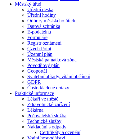
Městský úřad
Úřední deska
Úřední hodiny
Odbory městského úřadu
Datová schránka
E-podatelna
Formuláře
Registr oznámení
Czech Point
Územní plán
Městská památková zóna
Povodňový plán
Geoportál
Svatební obřady, vítání občánků
GDPR
Často kladené dotazy
Praktické informace
Lékaři ve městě
Zdravotnické zařízení
Lékárna
Pečovatelská služba
Technické služby
Nakládání s odpady
Certifikáty a ocenění
Vodní hospodářství