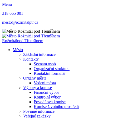
Menu
318 665 001
mesto@rozmitalptr.cz
Rožmitál
pod Třemšínem
Město
Základní informace
Kontakty
Seznam osob
Organizační struktura
Kontaktní formulář
Orgány města
Vedení města
Výbory a komise
Finanční výbor
Kontrolní výbor
Povodňová komise
Komise životního prostředí
Povinné informace
Veřejné zakázky