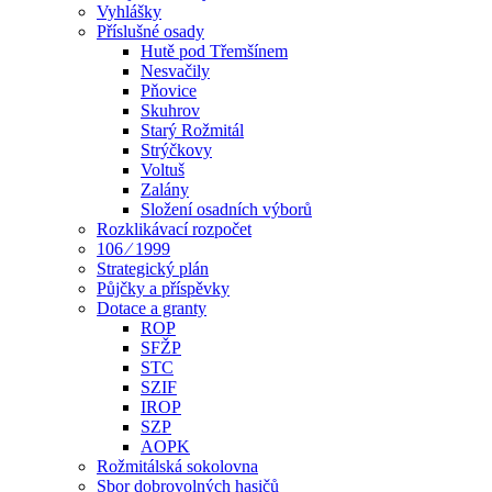
Vyhlášky
Příslušné osady
Hutě pod Třemšínem
Nesvačily
Pňovice
Skuhrov
Starý Rožmitál
Strýčkovy
Voltuš
Zalány
Složení osadních výborů
Rozklikávací rozpočet
106 ⁄ 1999
Strategický plán
Půjčky a příspěvky
Dotace a granty
ROP
SFŽP
STC
SZIF
IROP
SZP
AOPK
Rožmitálská sokolovna
Sbor dobrovolných hasičů