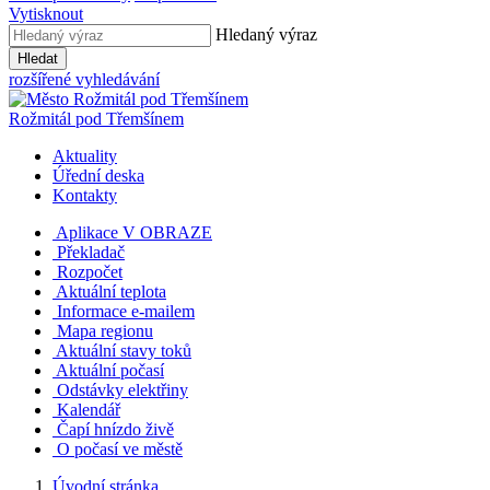
Vytisknout
Hledaný výraz
Hledat
rozšířené vyhledávání
Rožmitál
pod Třemšínem
Aktuality
Úřední deska
Kontakty
Aplikace V OBRAZE
Překladač
Rozpočet
Aktuální teplota
Informace e-mailem
Mapa regionu
Aktuální stavy toků
Aktuální počasí
Odstávky elektřiny
Kalendář
Čapí hnízdo živě
O počasí ve městě
Úvodní stránka