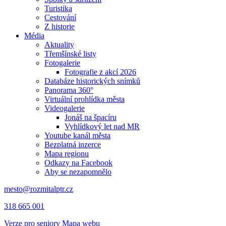
Turistika
Cestování
Z historie
Média
Aktuality
Třemšínské listy
Fotogalerie
Fotografie z akcí 2026
Databáze historických snímků
Panorama 360°
Virtuální prohlídka města
Videogalerie
Jonáš na špacíru
Vyhlídkový let nad MR
Youtube kanál města
Bezplatná inzerce
Mapa regionu
Odkazy na Facebook
Aby se nezapomnělo
mesto@rozmitalptr.cz
318 665 001
Verze pro seniory
Mapa webu