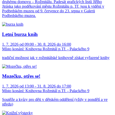
druhému domovu – Rožmitálu. Padesát grafických listů Jiřího
Jiráska jako poděkování městu Rožmitálu p. Tř. jsou k vidění v
Podbrdském muzeu od 9. července do 23. srpna v Galerii
Podbrdského muzea.
Letní burza knih
1. 7. 2026 od 09:00 - 30. 8. 2026 do 16:00
Místo konání:
Knihovna Rožmitál p.Tř. - Palackého 9
tradiční možnost jak v rožmitálské knihovně získat vyřazené knihy
Mozečku, otřes se!
1. 7. 2026 od 13:00 - 31. 8. 2026 do 17:00
Místo konání:
Knihovna Rožmitál p.Tř. - Palackého 9
Soutěže a kvízy pro děti v dětském oddělení (vždy v pondělí a ve
středu)