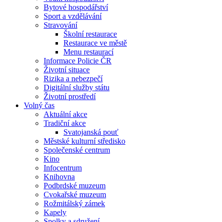
Bytové hospodářství
Sport a vzdělávání
Stravování
Školní restaurace
Restaurace ve městě
Menu restaurací
Informace Policie ČR
Životní situace
Rizika a nebezpečí
Digitální služby státu
Životní prostředí
Volný čas
Aktuální akce
Tradiční akce
Svatojanská pouť
Městské kulturní středisko
Společenské centrum
Kino
Infocentrum
Knihovna
Podbrdské muzeum
Cvokařské muzeum
Rožmitálský zámek
Kapely
Spolky a sdružení