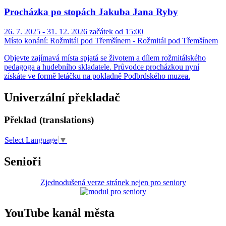
Procházka po stopách Jakuba Jana Ryby
26. 7. 2025 - 31. 12. 2026 začátek od 15:00
Místo konání:
Rožmitál pod Třemšínem - Rožmitál pod Třemšínem
Objevte zajímavá místa spjatá se životem a dílem rožmitálského
pedagoga a hudebního skladatele. Průvodce procházkou nyní
získáte ve formě letáčku na pokladně Podbrdského muzea.
Univerzální překladač
Překlad (translations)
Select Language
▼
Senioři
Zjednodušená verze stránek nejen pro seniory
YouTube kanál města