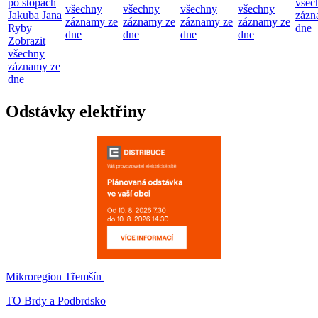
po stopách
všec
všechny
všechny
všechny
všechny
Jakuba Jana
zázn
záznamy ze
záznamy ze
záznamy ze
záznamy ze
Ryby
dne
dne
dne
dne
dne
Zobrazit
všechny
záznamy ze
dne
Odstávky elektřiny
Mikroregion Třemšín
TO Brdy a Podbrdsko