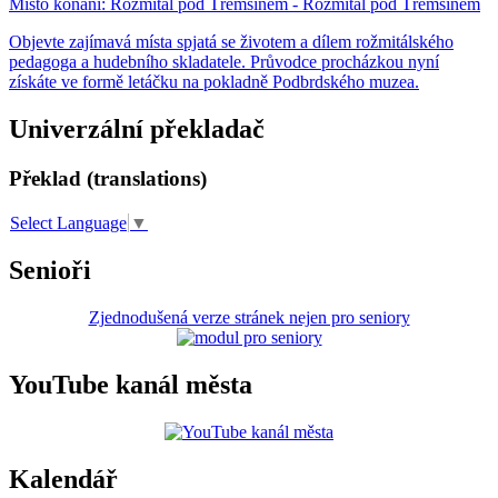
Místo konání:
Rožmitál pod Třemšínem - Rožmitál pod Třemšínem
Objevte zajímavá místa spjatá se životem a dílem rožmitálského
pedagoga a hudebního skladatele. Průvodce procházkou nyní
získáte ve formě letáčku na pokladně Podbrdského muzea.
Univerzální překladač
Překlad (translations)
Select Language
▼
Senioři
Zjednodušená verze stránek nejen pro seniory
YouTube kanál města
Kalendář