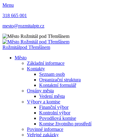
Menu
318 665 001
mesto@rozmitalptr.cz
Rožmitál
pod Třemšínem
Město
Základní informace
Kontakty
Seznam osob
Organizační struktura
Kontaktní formulář
Orgány města
Vedení města
Výbory a komise
Finanční výbor
Kontrolní výbor
Povodňová komise
Komise životního prostředí
Povinné informace
Veřejné zakázky