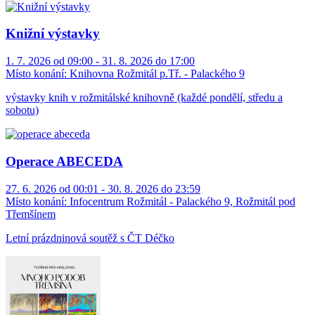
Knižní výstavky
1. 7. 2026 od 09:00 - 31. 8. 2026 do 17:00
Místo konání:
Knihovna Rožmitál p.Tř. - Palackého 9
výstavky knih v rožmitálské knihovně (každé pondělí, středu a
sobotu)
Operace ABECEDA
27. 6. 2026 od 00:01 - 30. 8. 2026 do 23:59
Místo konání:
Infocentrum Rožmitál - Palackého 9, Rožmitál pod
Třemšínem
Letní prázdninová soutěž s ČT Déčko