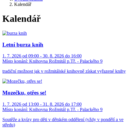
Kalendář
Kalendář
Letní burza knih
1. 7. 2026 od 09:00 - 30. 8. 2026 do 16:00
Místo konání:
Knihovna Rožmitál p.Tř. - Palackého 9
tradiční možnost jak v rožmitálské knihovně získat vyřazené knihy
Mozečku, otřes se!
1. 7. 2026 od 13:00 - 31. 8. 2026 do 17:00
Místo konání:
Knihovna Rožmitál p.Tř. - Palackého 9
Soutěže a kvízy pro děti v dětském oddělení (vždy v pondělí a ve
středu)