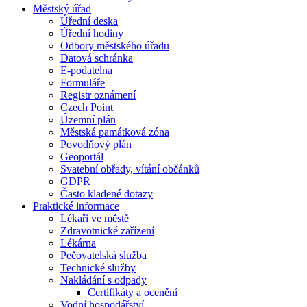
Městský úřad
Úřední deska
Úřední hodiny
Odbory městského úřadu
Datová schránka
E-podatelna
Formuláře
Registr oznámení
Czech Point
Územní plán
Městská památková zóna
Povodňový plán
Geoportál
Svatební obřady, vítání občánků
GDPR
Často kladené dotazy
Praktické informace
Lékaři ve městě
Zdravotnické zařízení
Lékárna
Pečovatelská služba
Technické služby
Nakládání s odpady
Certifikáty a ocenění
Vodní hospodářství