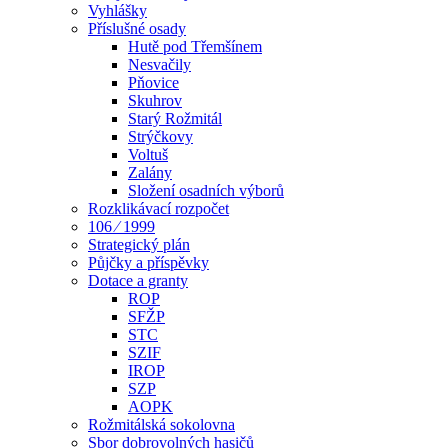
Vyhlášky
Příslušné osady
Hutě pod Třemšínem
Nesvačily
Pňovice
Skuhrov
Starý Rožmitál
Strýčkovy
Voltuš
Zalány
Složení osadních výborů
Rozklikávací rozpočet
106 ⁄ 1999
Strategický plán
Půjčky a příspěvky
Dotace a granty
ROP
SFŽP
STC
SZIF
IROP
SZP
AOPK
Rožmitálská sokolovna
Sbor dobrovolných hasičů