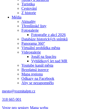
Turistika
Cestování
Z historie
Média
Aktuality
Třemšínské listy
Fotogalerie
Fotografie z akcí 2026
Databáze historických snímků
Panorama 360°
Virtuální prohlídka města
Videogalerie
Jonáš na špacíru
Vyhlídkový let nad MR
Youtube kanál města
Bezplatná inzerce
Mapa regionu
Odkazy na Facebook
Aby se nezapomnělo
mesto@rozmitalptr.cz
318 665 001
Verze pro seniory
Mapa webu