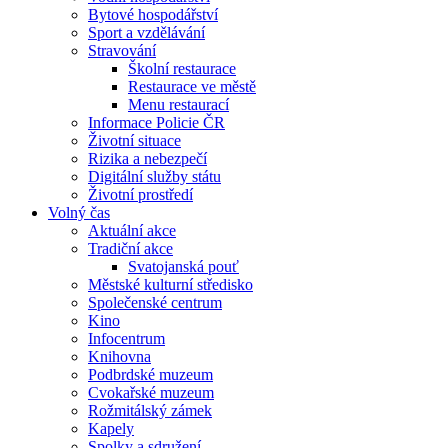
Bytové hospodářství
Sport a vzdělávání
Stravování
Školní restaurace
Restaurace ve městě
Menu restaurací
Informace Policie ČR
Životní situace
Rizika a nebezpečí
Digitální služby státu
Životní prostředí
Volný čas
Aktuální akce
Tradiční akce
Svatojanská pouť
Městské kulturní středisko
Společenské centrum
Kino
Infocentrum
Knihovna
Podbrdské muzeum
Cvokařské muzeum
Rožmitálský zámek
Kapely
Spolky a sdružení