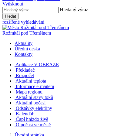
Vytisknout
Hledaný výraz
Hledat
rozšířené vyhledávání
Rožmitál
pod Třemšínem
Aktuality
Úřední deska
Kontakty
Aplikace V OBRAZE
Překladač
Rozpočet
Aktuální teplota
Informace e-mailem
Mapa regionu
Aktuální stavy toků
Aktuální počasí
Odstávky elektřiny
Kalendář
Čapí hnízdo živě
O počasí ve městě
Úvodní stránka