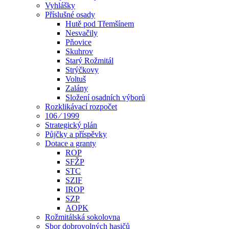
Vyhlášky
Příslušné osady
Hutě pod Třemšínem
Nesvačily
Pňovice
Skuhrov
Starý Rožmitál
Strýčkovy
Voltuš
Zalány
Složení osadních výborů
Rozklikávací rozpočet
106 ⁄ 1999
Strategický plán
Půjčky a příspěvky
Dotace a granty
ROP
SFŽP
STC
SZIF
IROP
SZP
AOPK
Rožmitálská sokolovna
Sbor dobrovolných hasičů