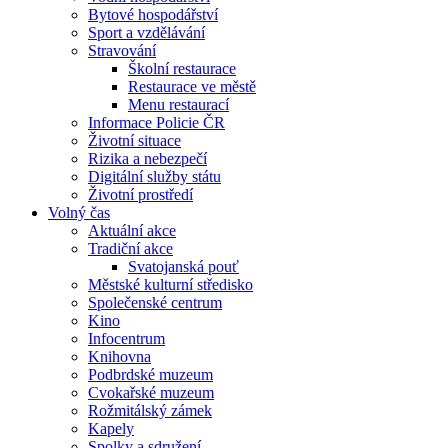
Bytové hospodářství
Sport a vzdělávání
Stravování
Školní restaurace
Restaurace ve městě
Menu restaurací
Informace Policie ČR
Životní situace
Rizika a nebezpečí
Digitální služby státu
Životní prostředí
Volný čas
Aktuální akce
Tradiční akce
Svatojanská pouť
Městské kulturní středisko
Společenské centrum
Kino
Infocentrum
Knihovna
Podbrdské muzeum
Cvokařské muzeum
Rožmitálský zámek
Kapely
Spolky a sdružení