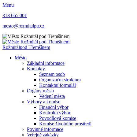
Menu
318 665 001
mesto@rozmitalptr.cz
Rožmitál
pod Třemšínem
Město
Základní informace
Kontakty
Seznam osob
Organizační struktura
Kontaktní formulář
Orgány města
Vedení města
Výbory a komise
Finanční výbor
Kontrolní výbor
Povodňová komise
Komise životního prostředí
Povinné informace
Veřejné zakázky