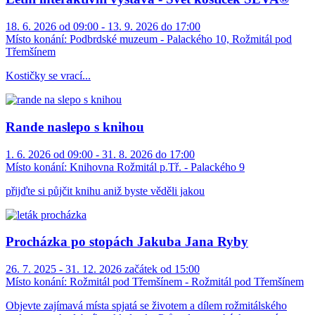
18. 6. 2026 od 09:00 - 13. 9. 2026 do 17:00
Místo konání:
Podbrdské muzeum - Palackého 10, Rožmitál pod
Třemšínem
Kostičky se vrací...
Rande naslepo s knihou
1. 6. 2026 od 09:00 - 31. 8. 2026 do 17:00
Místo konání:
Knihovna Rožmitál p.Tř. - Palackého 9
přijďte si půjčit knihu aniž byste věděli jakou
Procházka po stopách Jakuba Jana Ryby
26. 7. 2025 - 31. 12. 2026 začátek od 15:00
Místo konání:
Rožmitál pod Třemšínem - Rožmitál pod Třemšínem
Objevte zajímavá místa spjatá se životem a dílem rožmitálského