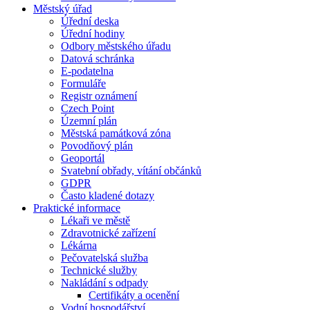
Městský úřad
Úřední deska
Úřední hodiny
Odbory městského úřadu
Datová schránka
E-podatelna
Formuláře
Registr oznámení
Czech Point
Územní plán
Městská památková zóna
Povodňový plán
Geoportál
Svatební obřady, vítání občánků
GDPR
Často kladené dotazy
Praktické informace
Lékaři ve městě
Zdravotnické zařízení
Lékárna
Pečovatelská služba
Technické služby
Nakládání s odpady
Certifikáty a ocenění
Vodní hospodářství