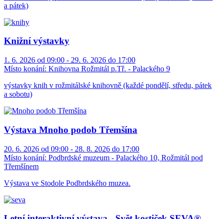
a pátek)
Knižní výstavky
1. 6. 2026 od 09:00 - 29. 6. 2026 do 17:00
Místo konání:
Knihovna Rožmitál p.Tř. - Palackého 9
výstavky knih v rožmitálské knihovně (každé pondělí, středu, pátek
a sobotu)
Výstava Mnoho podob Třemšína
20. 6. 2026 od 09:00 - 28. 8. 2026 do 17:00
Místo konání:
Podbrdské muzeum - Palackého 10, Rožmitál pod
Třemšínem
Výstava ve Stodole Podbrdského muzea.
Letní interaktivní výstava - Svět kostiček SEVA®