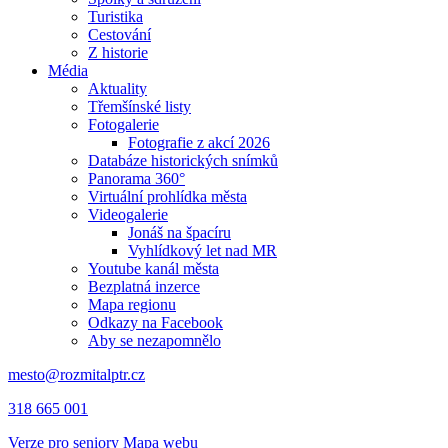
Turistika
Cestování
Z historie
Média
Aktuality
Třemšínské listy
Fotogalerie
Fotografie z akcí 2026
Databáze historických snímků
Panorama 360°
Virtuální prohlídka města
Videogalerie
Jonáš na špacíru
Vyhlídkový let nad MR
Youtube kanál města
Bezplatná inzerce
Mapa regionu
Odkazy na Facebook
Aby se nezapomnělo
mesto@rozmitalptr.cz
318 665 001
Verze pro seniory
Mapa webu