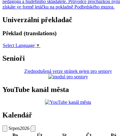
pedagoga a hudebního skladatele. Průvodce procházkou nyní
získáte ve formě letáčku na pokladně Podbrdského muzea.
Univerzální překladač
Překlad (translations)
Select Language
▼
Senioři
Zjednodušená verze stránek nejen pro seniory
YouTube kanál města
Kalendář
Srpen
2026
Po
Út
St
Čt
Pá