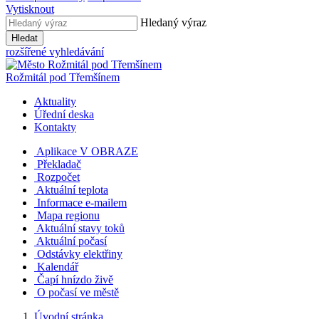
Vytisknout
Hledaný výraz
Hledat
rozšířené vyhledávání
Rožmitál
pod Třemšínem
Aktuality
Úřední deska
Kontakty
Aplikace V OBRAZE
Překladač
Rozpočet
Aktuální teplota
Informace e-mailem
Mapa regionu
Aktuální stavy toků
Aktuální počasí
Odstávky elektřiny
Kalendář
Čapí hnízdo živě
O počasí ve městě
Úvodní stránka