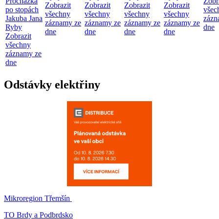
Procházka
Zobr
Zobrazit
Zobrazit
Zobrazit
Zobrazit
po stopách
všec
všechny
všechny
všechny
všechny
Jakuba Jana
zázn
záznamy ze
záznamy ze
záznamy ze
záznamy ze
Ryby
dne
dne
dne
dne
dne
Zobrazit
všechny
záznamy ze
dne
Odstávky elektřiny
Mikroregion Třemšín
TO Brdy a Podbrdsko