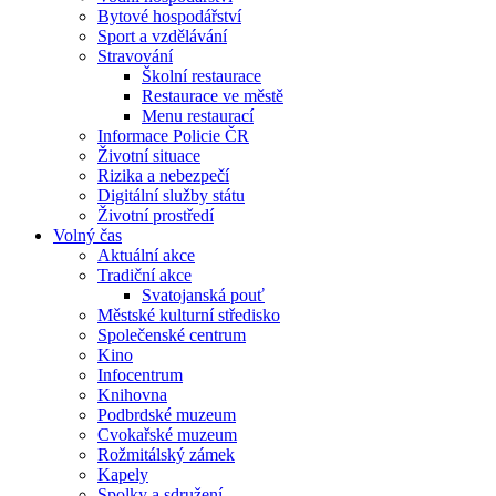
Bytové hospodářství
Sport a vzdělávání
Stravování
Školní restaurace
Restaurace ve městě
Menu restaurací
Informace Policie ČR
Životní situace
Rizika a nebezpečí
Digitální služby státu
Životní prostředí
Volný čas
Aktuální akce
Tradiční akce
Svatojanská pouť
Městské kulturní středisko
Společenské centrum
Kino
Infocentrum
Knihovna
Podbrdské muzeum
Cvokařské muzeum
Rožmitálský zámek
Kapely
Spolky a sdružení