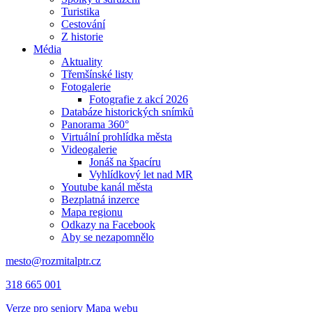
Turistika
Cestování
Z historie
Média
Aktuality
Třemšínské listy
Fotogalerie
Fotografie z akcí 2026
Databáze historických snímků
Panorama 360°
Virtuální prohlídka města
Videogalerie
Jonáš na špacíru
Vyhlídkový let nad MR
Youtube kanál města
Bezplatná inzerce
Mapa regionu
Odkazy na Facebook
Aby se nezapomnělo
mesto@rozmitalptr.cz
318 665 001
Verze pro seniory
Mapa webu