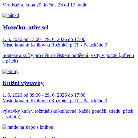
Vernisáž se koná 20. května 26 od 17 hodin.
Mozečku, otřes se!
1. 6. 2026 od 13:00 - 29. 6. 2026 do 17:00
Místo konání:
Knihovna Rožmitál p.Tř. - Palackého 9
Soutěže a kvízy pro děti v dětském oddělení (vždy v pondělí, středu
a pátek)
Knižní výstavky
1. 6. 2026 od 09:00 - 29. 6. 2026 do 17:00
Místo konání:
Knihovna Rožmitál p.Tř. - Palackého 9
výstavky knih v rožmitálské knihovně (každé pondělí, středu, pátek
a sobotu)