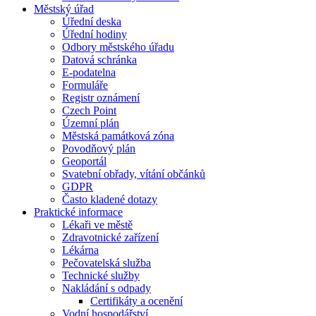
Městský úřad
Úřední deska
Úřední hodiny
Odbory městského úřadu
Datová schránka
E-podatelna
Formuláře
Registr oznámení
Czech Point
Územní plán
Městská památková zóna
Povodňový plán
Geoportál
Svatební obřady, vítání občánků
GDPR
Často kladené dotazy
Praktické informace
Lékaři ve městě
Zdravotnické zařízení
Lékárna
Pečovatelská služba
Technické služby
Nakládání s odpady
Certifikáty a ocenění
Vodní hospodářství