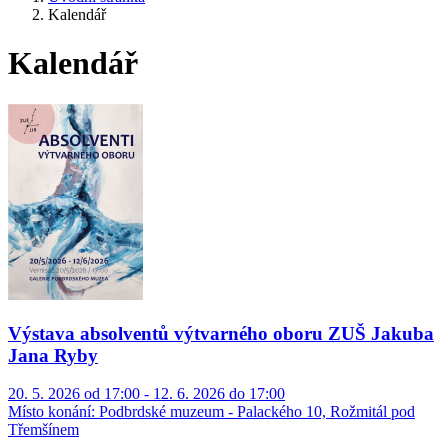
Kalendář
Kalendář
Výstava absolventů výtvarného oboru ZUŠ Jakuba
Jana Ryby
20. 5. 2026 od 17:00 - 12. 6. 2026 do 17:00
Místo konání:
Podbrdské muzeum - Palackého 10, Rožmitál pod
Třemšínem