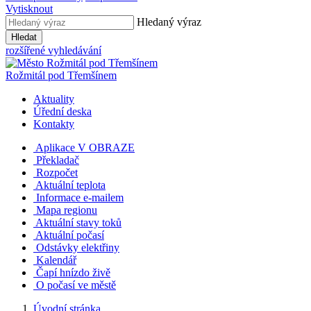
Vytisknout
Hledaný výraz
Hledat
rozšířené vyhledávání
Rožmitál
pod Třemšínem
Aktuality
Úřední deska
Kontakty
Aplikace V OBRAZE
Překladač
Rozpočet
Aktuální teplota
Informace e-mailem
Mapa regionu
Aktuální stavy toků
Aktuální počasí
Odstávky elektřiny
Kalendář
Čapí hnízdo živě
O počasí ve městě
Úvodní stránka