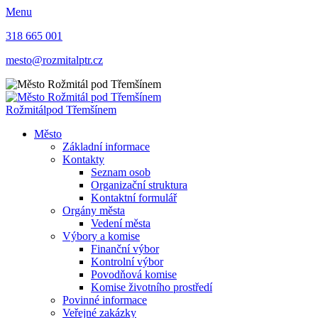
Menu
318 665 001
mesto@rozmitalptr.cz
Rožmitál
pod Třemšínem
Město
Základní informace
Kontakty
Seznam osob
Organizační struktura
Kontaktní formulář
Orgány města
Vedení města
Výbory a komise
Finanční výbor
Kontrolní výbor
Povodňová komise
Komise životního prostředí
Povinné informace
Veřejné zakázky