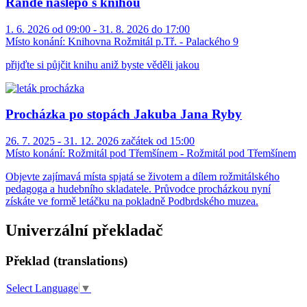
Rande naslepo s knihou
1. 6. 2026 od 09:00 - 31. 8. 2026 do 17:00
Místo konání:
Knihovna Rožmitál p.Tř. - Palackého 9
přijďte si půjčit knihu aniž byste věděli jakou
Procházka po stopách Jakuba Jana Ryby
26. 7. 2025 - 31. 12. 2026 začátek od 15:00
Místo konání:
Rožmitál pod Třemšínem - Rožmitál pod Třemšínem
Objevte zajímavá místa spjatá se životem a dílem rožmitálského
pedagoga a hudebního skladatele. Průvodce procházkou nyní
získáte ve formě letáčku na pokladně Podbrdského muzea.
Univerzální překladač
Překlad (translations)
Select Language
▼