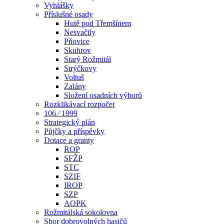
Vyhlášky
Příslušné osady
Hutě pod Třemšínem
Nesvačily
Pňovice
Skuhrov
Starý Rožmitál
Strýčkovy
Voltuš
Zalány
Složení osadních výborů
Rozklikávací rozpočet
106 ⁄ 1999
Strategický plán
Půjčky a příspěvky
Dotace a granty
ROP
SFŽP
STC
SZIF
IROP
SZP
AOPK
Rožmitálská sokolovna
Sbor dobrovolných hasičů